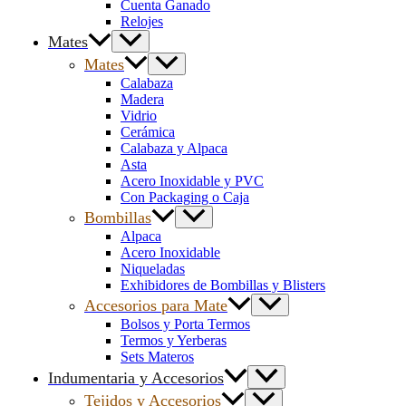
Cuenta Ganado
Relojes
Mates
Mates
Calabaza
Madera
Vidrio
Cerámica
Calabaza y Alpaca
Asta
Acero Inoxidable y PVC
Con Packaging o Caja
Bombillas
Alpaca
Acero Inoxidable
Niqueladas
Exhibidores de Bombillas y Blisters
Accesorios para Mate
Bolsos y Porta Termos
Termos y Yerberas
Sets Materos
Indumentaria y Accesorios
Tejidos y Accesorios