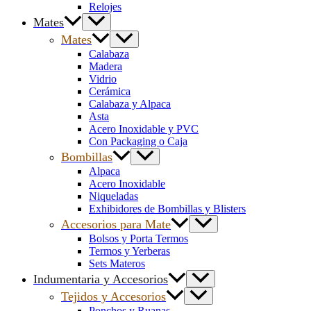
Relojes
Mates
Mates
Calabaza
Madera
Vidrio
Cerámica
Calabaza y Alpaca
Asta
Acero Inoxidable y PVC
Con Packaging o Caja
Bombillas
Alpaca
Acero Inoxidable
Niqueladas
Exhibidores de Bombillas y Blisters
Accesorios para Mate
Bolsos y Porta Termos
Termos y Yerberas
Sets Materos
Indumentaria y Accesorios
Tejidos y Accesorios
Ponchos y Ruanas