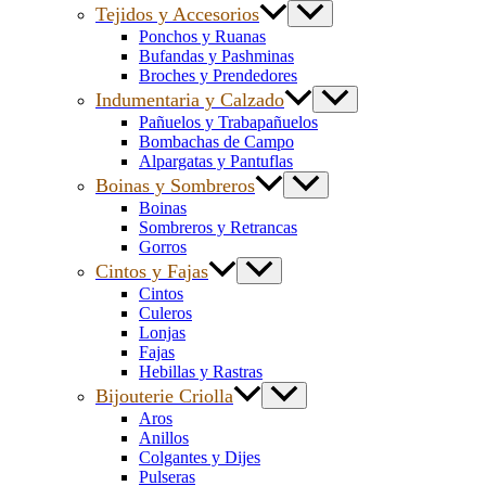
Tejidos y Accesorios
Ponchos y Ruanas
Bufandas y Pashminas
Broches y Prendedores
Indumentaria y Calzado
Pañuelos y Trabapañuelos
Bombachas de Campo
Alpargatas y Pantuflas
Boinas y Sombreros
Boinas
Sombreros y Retrancas
Gorros
Cintos y Fajas
Cintos
Culeros
Lonjas
Fajas
Hebillas y Rastras
Bijouterie Criolla
Aros
Anillos
Colgantes y Dijes
Pulseras