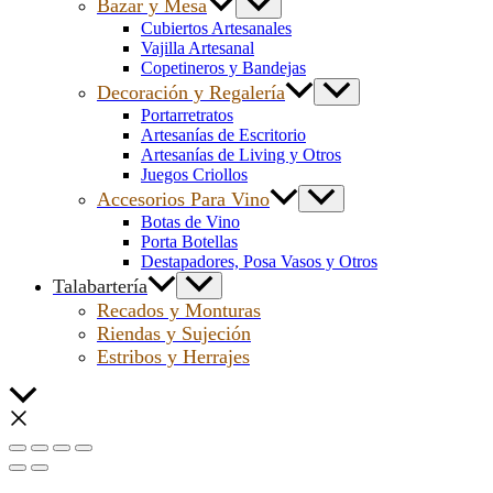
Bazar y Mesa
Cubiertos Artesanales
Vajilla Artesanal
Copetineros y Bandejas
Decoración y Regalería
Portarretratos
Artesanías de Escritorio
Artesanías de Living y Otros
Juegos Criollos
Accesorios Para Vino
Botas de Vino
Porta Botellas
Destapadores, Posa Vasos y Otros
Talabartería
Recados y Monturas
Riendas y Sujeción
Estribos y Herrajes
Scroll
al
inicio