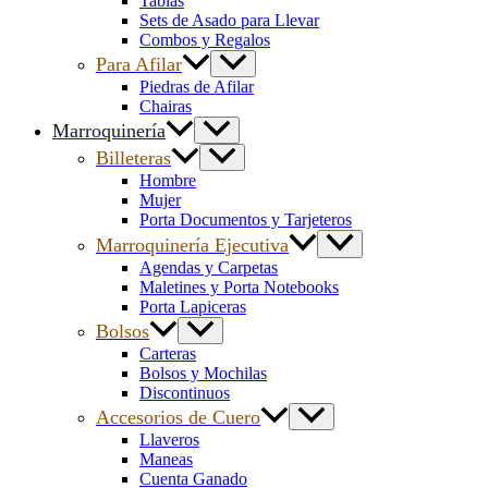
Tablas
Sets de Asado para Llevar
Combos y Regalos
Para Afilar
Piedras de Afilar
Chairas
Marroquinería
Billeteras
Hombre
Mujer
Porta Documentos y Tarjeteros
Marroquinería Ejecutiva
Agendas y Carpetas
Maletines y Porta Notebooks
Porta Lapiceras
Bolsos
Carteras
Bolsos y Mochilas
Discontinuos
Accesorios de Cuero
Llaveros
Maneas
Cuenta Ganado