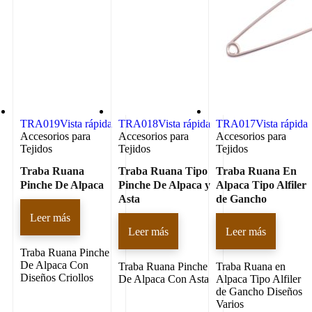
TRA019
Vista rápida
TRA018
Vista rápida
TRA017
Vista rápida
Accesorios para
Accesorios para
Accesorios para
Tejidos
Tejidos
Tejidos
Traba Ruana
Traba Ruana Tipo
Traba Ruana En
Pinche De Alpaca
Pinche De Alpaca y
Alpaca Tipo Alfiler
Asta
de Gancho
Leer más
Leer más
Leer más
Traba Ruana Pinche
De Alpaca Con
Traba Ruana Pinche
Traba Ruana en
Diseños Criollos
De Alpaca Con Asta
Alpaca Tipo Alfiler
de Gancho Diseños
Varios