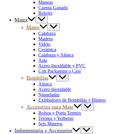
Maneas
Cuenta Ganado
Relojes
Mates
Mates
Calabaza
Madera
Vidrio
Cerámica
Calabaza y Alpaca
Asta
Acero Inoxidable y PVC
Con Packaging o Caja
Bombillas
Alpaca
Acero Inoxidable
Niqueladas
Exhibidores de Bombillas y Blisters
Accesorios para Mate
Bolsos y Porta Termos
Termos y Yerberas
Sets Materos
Indumentaria y Accesorios