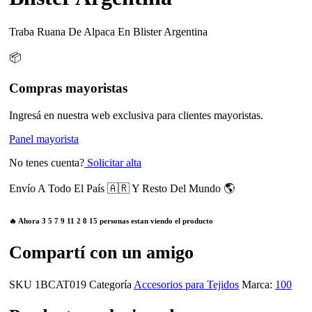
Traba Ruana De Alpaca En Blister Argentina
📦
Compras mayoristas
Ingresá en nuestra web exclusiva para clientes mayoristas.
Panel mayorista
No tenes cuenta?
Solicitar alta
Envío A Todo El País 🇦🇷 Y Resto Del Mundo 🌎
🔥 Ahora
3
5
7
9
11
2
8
15
personas estan viendo el producto
Compartí con un amigo
SKU
1BCAT019
Categoría
Accesorios para Tejidos
Marca:
100