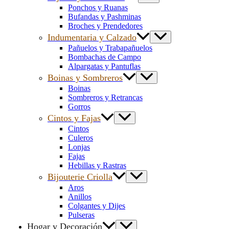
Ponchos y Ruanas
Bufandas y Pashminas
Broches y Prendedores
Indumentaria y Calzado
Pañuelos y Trabapañuelos
Bombachas de Campo
Alpargatas y Pantuflas
Boinas y Sombreros
Boinas
Sombreros y Retrancas
Gorros
Cintos y Fajas
Cintos
Culeros
Lonjas
Fajas
Hebillas y Rastras
Bijouterie Criolla
Aros
Anillos
Colgantes y Dijes
Pulseras
Hogar y Decoración