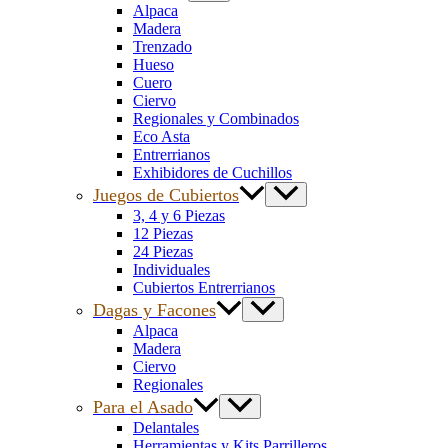
Alpaca
Madera
Trenzado
Hueso
Cuero
Ciervo
Regionales y Combinados
Eco Asta
Entrerrianos
Exhibidores de Cuchillos
Juegos de Cubiertos
3, 4 y 6 Piezas
12 Piezas
24 Piezas
Individuales
Cubiertos Entrerrianos
Dagas y Facones
Alpaca
Madera
Ciervo
Regionales
Para el Asado
Delantales
Herramientas y Kits Parrilleros