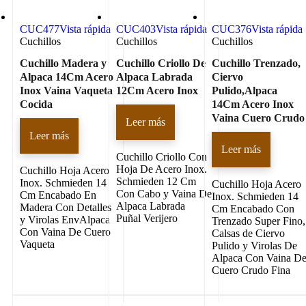
CUC477
Vista rápida
CUC403
Vista rápida
CUC376
Vista rápida
Cuchillos
Cuchillos
Cuchillos
Cuchillo Madera y
Cuchillo Criollo De
Cuchillo Trenzado,
Alpaca 14Cm Acero
Alpaca Labrada
Ciervo
Inox Vaina Vaqueta
12Cm Acero Inox
Pulido,Alpaca
Cocida
14Cm Acero Inox
Vaina Cuero Crudo
Leer más
Leer más
Leer más
Cuchillo Criollo Con
Hoja De Acero Inox.
Cuchillo Hoja Acero
Schmieden 12 Cm
Inox. Schmieden 14
Cuchillo Hoja Acero
Con Cabo y Vaina De
Cm Encabado En
Inox. Schmieden 14
Alpaca Labrada
Madera Con Detalles
Cm Encabado Con
Puñal Verijero
y Virolas EnvAlpaca
Trenzado Super Fino,
Con Vaina De Cuero
Calsas de Ciervo
Vaqueta
Pulido y Virolas De
Alpaca Con Vaina D
Cuero Crudo Fina