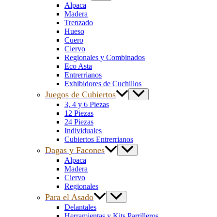
Alpaca
Madera
Trenzado
Hueso
Cuero
Ciervo
Regionales y Combinados
Eco Asta
Entrerrianos
Exhibidores de Cuchillos
Juegos de Cubiertos
3, 4 y 6 Piezas
12 Piezas
24 Piezas
Individuales
Cubiertos Entrerrianos
Dagas y Facones
Alpaca
Madera
Ciervo
Regionales
Para el Asado
Delantales
Herramientas y Kits Parrilleros