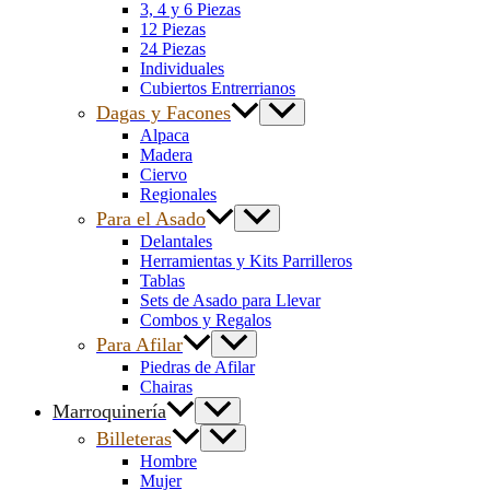
3, 4 y 6 Piezas
12 Piezas
24 Piezas
Individuales
Cubiertos Entrerrianos
Dagas y Facones
Alpaca
Madera
Ciervo
Regionales
Para el Asado
Delantales
Herramientas y Kits Parrilleros
Tablas
Sets de Asado para Llevar
Combos y Regalos
Para Afilar
Piedras de Afilar
Chairas
Marroquinería
Billeteras
Hombre
Mujer