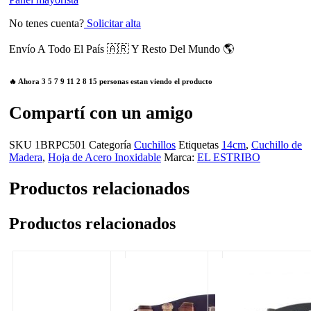
No tenes cuenta?
Solicitar alta
Envío A Todo El País 🇦🇷 Y Resto Del Mundo 🌎
🔥 Ahora
3
5
7
9
11
2
8
15
personas estan viendo el producto
Compartí con un amigo
SKU
1BRPC501
Categoría
Cuchillos
Etiquetas
14cm
,
Cuchillo de
Madera
,
Hoja de Acero Inoxidable
Marca:
EL ESTRIBO
Productos relacionados
Productos relacionados