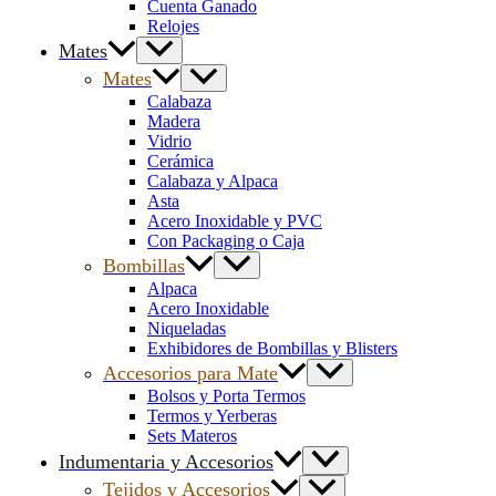
Cuenta Ganado
Relojes
Mates
Mates
Calabaza
Madera
Vidrio
Cerámica
Calabaza y Alpaca
Asta
Acero Inoxidable y PVC
Con Packaging o Caja
Bombillas
Alpaca
Acero Inoxidable
Niqueladas
Exhibidores de Bombillas y Blisters
Accesorios para Mate
Bolsos y Porta Termos
Termos y Yerberas
Sets Materos
Indumentaria y Accesorios
Tejidos y Accesorios