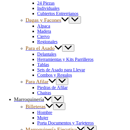
24 Piezas
Individuales
Cubiertos Entrerrianos
Dagas y Facones
Alpaca
Madera
Ciervo
Regionales
Para el Asado
Delantales
Herramientas y Kits Parrilleros
Tablas
Sets de Asado para Llevar
Combos y Regalos
Para Afilar
Piedras de Afilar
Chairas
Marroquinería
Billeteras
Hombre
Mujer
Porta Documentos y Tarjeteros
Marroquinería Ejecutiva