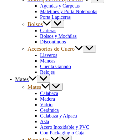
Agendas y Carpetas
Maletines y Porta Notebooks
Porta Lapiceras
Bolsos
Carteras
Bolsos y Mochilas
Discontinuos
Accesorios de Cuero
Llaveros
Maneas
Cuenta Ganado
Relojes
Mates
Mates
Calabaza
Madera
Vidrio
Cerámica
Calabaza y Alpaca
Asta
Acero Inoxidable y PVC
Con Packaging o Caja
Bombillas