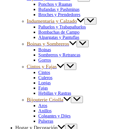
Ponchos y Ruanas
Bufandas y Pashminas
Broches y Prendedores
Indumentaria y Calzado
Pañuelos y Trabapañuelos
Bombachas de Campo
Alpargatas y Pantuflas
Boinas y Sombreros
Boinas
Sombreros y Retrancas
Gorros
Cintos y Fajas
Cintos
Culeros
Lonjas
Fajas
Hebillas y Rastras
Bijouterie Criolla
Aros
Anillos
Colgantes y Dijes
Pulseras
Hogar y Decoración