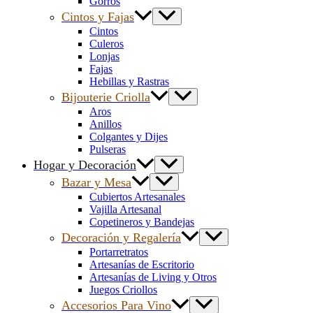
Gorros
Cintos y Fajas
Cintos
Culeros
Lonjas
Fajas
Hebillas y Rastras
Bijouterie Criolla
Aros
Anillos
Colgantes y Dijes
Pulseras
Hogar y Decoración
Bazar y Mesa
Cubiertos Artesanales
Vajilla Artesanal
Copetineros y Bandejas
Decoración y Regalería
Portarretratos
Artesanías de Escritorio
Artesanías de Living y Otros
Juegos Criollos
Accesorios Para Vino