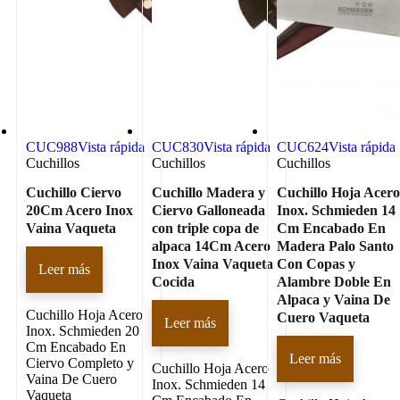
CUC988
Vista rápida
CUC830
Vista rápida
CUC624
Vista rápida
Cuchillos
Cuchillos
Cuchillos
Cuchillo Ciervo
Cuchillo Madera y
Cuchillo Hoja Acer
20Cm Acero Inox
Ciervo Galloneada
Inox. Schmieden 14
Vaina Vaqueta
con triple copa de
Cm Encabado En
alpaca 14Cm Acero
Madera Palo Santo
Inox Vaina Vaqueta
Con Copas y
Leer más
Cocida
Alambre Doble En
Alpaca y Vaina De
Cuchillo Hoja Acero
Cuero Vaqueta
Leer más
Inox. Schmieden 20
Cm Encabado En
Leer más
Ciervo Completo y
Cuchillo Hoja Acero
Vaina De Cuero
Inox. Schmieden 14
Vaqueta