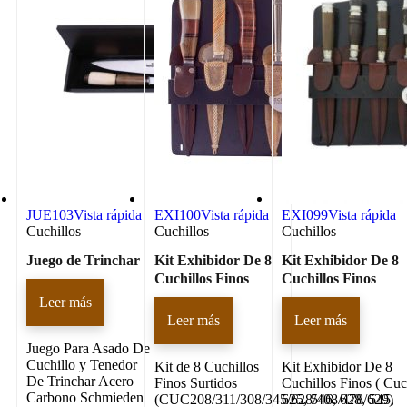
JUE103
Vista rápida
EXI100
Vista rápida
EXI099
Vista rápida
Cuchillos
Cuchillos
Cuchillos
Juego de Trinchar
Kit Exhibidor De 8
Kit Exhibidor De 8
Cuchillos Finos
Cuchillos Finos
Leer más
Leer más
Leer más
Juego Para Asado De
Cuchillo y Tenedor
Kit de 8 Cuchillos
Kit Exhibidor De 8
De Trinchar Acero
Finos Surtidos
Cuchillos Finos ( Cu
Carbono Schmieden
(CUC208/311/308/345/628/408/478/629)
625, 546, 628, 545,