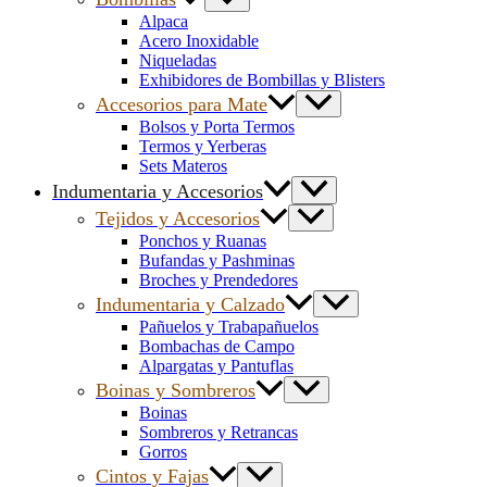
Alpaca
Acero Inoxidable
Niqueladas
Exhibidores de Bombillas y Blisters
Accesorios para Mate
Bolsos y Porta Termos
Termos y Yerberas
Sets Materos
Indumentaria y Accesorios
Tejidos y Accesorios
Ponchos y Ruanas
Bufandas y Pashminas
Broches y Prendedores
Indumentaria y Calzado
Pañuelos y Trabapañuelos
Bombachas de Campo
Alpargatas y Pantuflas
Boinas y Sombreros
Boinas
Sombreros y Retrancas
Gorros
Cintos y Fajas