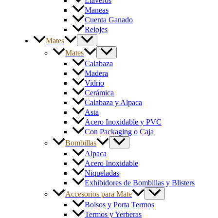
Llaveros
Maneas
Cuenta Ganado
Relojes
Mates
Mates
Calabaza
Madera
Vidrio
Cerámica
Calabaza y Alpaca
Asta
Acero Inoxidable y PVC
Con Packaging o Caja
Bombillas
Alpaca
Acero Inoxidable
Niqueladas
Exhibidores de Bombillas y Blisters
Accesorios para Mate
Bolsos y Porta Termos
Termos y Yerberas