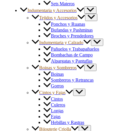
Sets Materos
Indumentaria y Accesorios
Tejidos y Accesorios
Ponchos y Ruanas
Bufandas y Pashminas
Broches y Prendedores
Indumentaria y Calzado
Pañuelos y Trabapañuelos
Bombachas de Campo
Alpargatas y Pantuflas
Boinas y Sombreros
Boinas
Sombreros y Retrancas
Gorros
Cintos y Fajas
Cintos
Culeros
Lonjas
Fajas
Hebillas y Rastras
Bijouterie Criolla