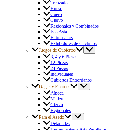
Trenzado
Hueso
Cuero
Ciervo
Regionales y Combinados
Eco Asta
Entrerrianos
Exhibidores de Cuchillos
Juegos de Cubiertos
3, 4 y 6 Piezas
12 Piezas
24 Piezas
Individuales
Cubiertos Entrerrianos
Dagas y Facones
Alpaca
Madera
Ciervo
Regionales
Para el Asado
Delantales
Herramientas y Kits Parrilleros