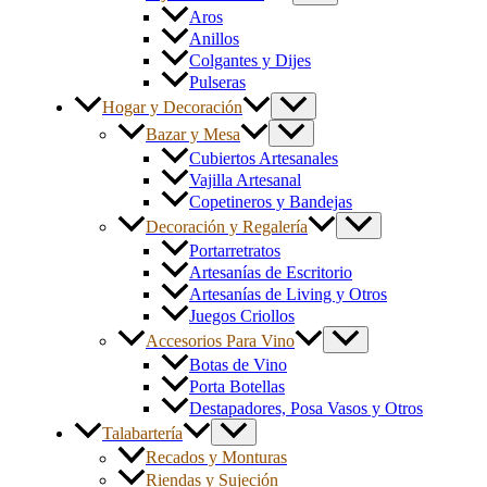
Aros
Anillos
Colgantes y Dijes
Pulseras
Hogar y Decoración
Bazar y Mesa
Cubiertos Artesanales
Vajilla Artesanal
Copetineros y Bandejas
Decoración y Regalería
Portarretratos
Artesanías de Escritorio
Artesanías de Living y Otros
Juegos Criollos
Accesorios Para Vino
Botas de Vino
Porta Botellas
Destapadores, Posa Vasos y Otros
Talabartería
Recados y Monturas
Riendas y Sujeción