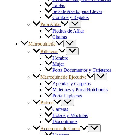
Tablas
Sets de Asado para Llevar
Combos y Regalos
Para Afilar
Piedras de Afilar
Chairas
Marroquinería
Billeteras
Hombre
Mujer
Porta Documentos y Tarjeteros
Marroquinería Ejecutiva
Agendas y Carpetas
Maletines y Porta Notebooks
Porta Lapiceras
Bolsos
Carteras
Bolsos y Mochilas
Discontinuos
Accesorios de Cuero