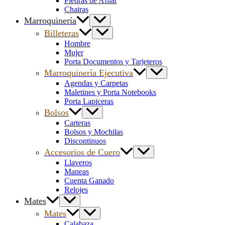
Piedras de Afilar
Chairas
Marroquinería
Billeteras
Hombre
Mujer
Porta Documentos y Tarjeteros
Marroquinería Ejecutiva
Agendas y Carpetas
Maletines y Porta Notebooks
Porta Lapiceras
Bolsos
Carteras
Bolsos y Mochilas
Discontinuos
Accesorios de Cuero
Llaveros
Maneas
Cuenta Ganado
Relojes
Mates
Mates
Calabaza