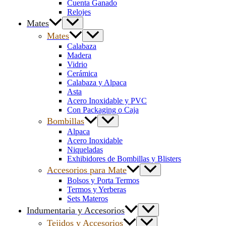
Cuenta Ganado
Relojes
Mates
Mates
Calabaza
Madera
Vidrio
Cerámica
Calabaza y Alpaca
Asta
Acero Inoxidable y PVC
Con Packaging o Caja
Bombillas
Alpaca
Acero Inoxidable
Niqueladas
Exhibidores de Bombillas y Blisters
Accesorios para Mate
Bolsos y Porta Termos
Termos y Yerberas
Sets Materos
Indumentaria y Accesorios
Tejidos y Accesorios