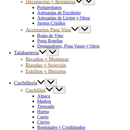
Decoración y Regalería
Portarretratos
Artesanías de Escritorio
Artesanías de Living y Otros
Juegos Criollos
Accesorios Para Vino
Botas de Vino
Porta Botellas
Destapadores, Posa Vasos y Otros
Talabartería
Recados y Monturas
Riendas y Sujeción
Estribos y Herrajes
Cuchillería
Cuchillos
Alpaca
Madera
Trenzado
Hueso
Cuero
Ciervo
Regionales y Combinados