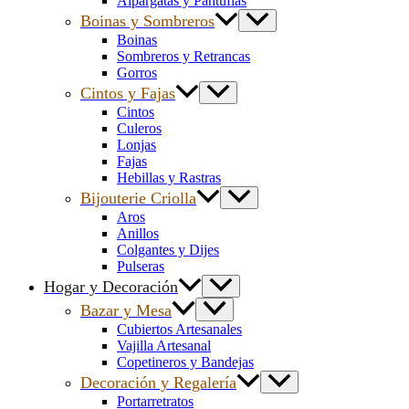
Alpargatas y Pantuflas
Boinas y Sombreros
Boinas
Sombreros y Retrancas
Gorros
Cintos y Fajas
Cintos
Culeros
Lonjas
Fajas
Hebillas y Rastras
Bijouterie Criolla
Aros
Anillos
Colgantes y Dijes
Pulseras
Hogar y Decoración
Bazar y Mesa
Cubiertos Artesanales
Vajilla Artesanal
Copetineros y Bandejas
Decoración y Regalería
Portarretratos