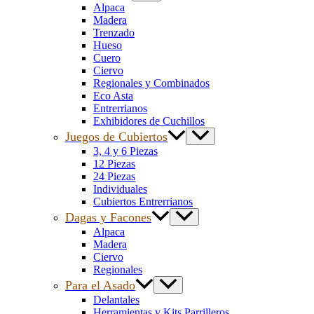
Alpaca
Madera
Trenzado
Hueso
Cuero
Ciervo
Regionales y Combinados
Eco Asta
Entrerrianos
Exhibidores de Cuchillos
Juegos de Cubiertos
3, 4 y 6 Piezas
12 Piezas
24 Piezas
Individuales
Cubiertos Entrerrianos
Dagas y Facones
Alpaca
Madera
Ciervo
Regionales
Para el Asado
Delantales
Herramientas y Kits Parrilleros