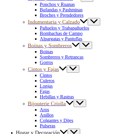
Ponchos y Ruanas
Bufandas y Pashminas
Broches y Prendedores
Indumentaria y Calzado
Pañuelos y Trabapañuelos
Bombachas de Campo
Alpargatas y Pantuflas
Boinas y Sombreros
Boinas
Sombreros y Retrancas
Gorros
Cintos y Fajas
Cintos
Culeros
Lonjas
Fajas
Hebillas y Rastras
Bijouterie Criolla
Aros
Anillos
Colgantes y Dijes
Pulseras
Hogar y Decoración