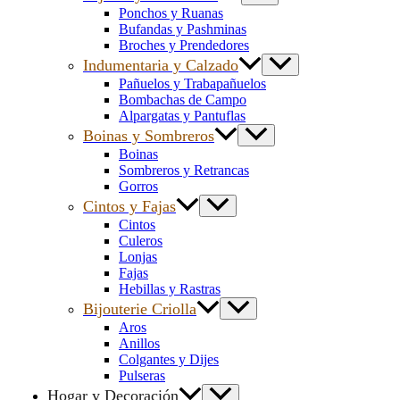
Ponchos y Ruanas
Bufandas y Pashminas
Broches y Prendedores
Indumentaria y Calzado
Pañuelos y Trabapañuelos
Bombachas de Campo
Alpargatas y Pantuflas
Boinas y Sombreros
Boinas
Sombreros y Retrancas
Gorros
Cintos y Fajas
Cintos
Culeros
Lonjas
Fajas
Hebillas y Rastras
Bijouterie Criolla
Aros
Anillos
Colgantes y Dijes
Pulseras
Hogar y Decoración