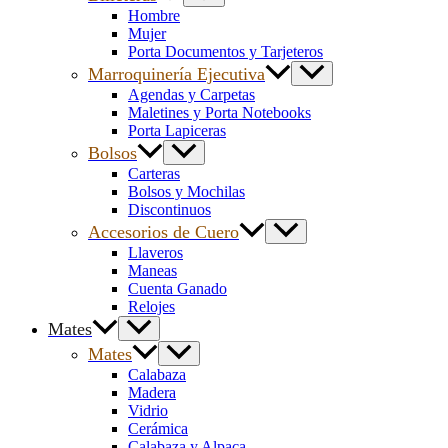
Hombre
Mujer
Porta Documentos y Tarjeteros
Marroquinería Ejecutiva
Agendas y Carpetas
Maletines y Porta Notebooks
Porta Lapiceras
Bolsos
Carteras
Bolsos y Mochilas
Discontinuos
Accesorios de Cuero
Llaveros
Maneas
Cuenta Ganado
Relojes
Mates
Mates
Calabaza
Madera
Vidrio
Cerámica
Calabaza y Alpaca