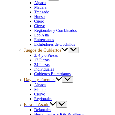
Alpaca
Madera
Trenzado
Hueso
Cuero
Ciervo
Regionales y Combinados
Eco Asta
Entrerrianos
Exhibidores de Cuchillos
Juegos de Cubiertos
3, 4 y 6 Piezas
12 Piezas
24 Piezas
Individuales
Cubiertos Entrerrianos
Dagas y Facones
Alpaca
Madera
Ciervo
Regionales
Para el Asado
Delantales
Herramientas y Kits Parrilleros