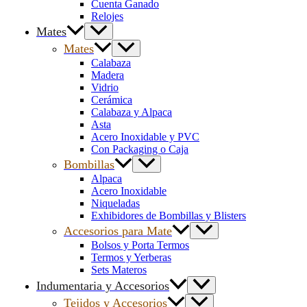
Cuenta Ganado
Relojes
Mates
Mates
Calabaza
Madera
Vidrio
Cerámica
Calabaza y Alpaca
Asta
Acero Inoxidable y PVC
Con Packaging o Caja
Bombillas
Alpaca
Acero Inoxidable
Niqueladas
Exhibidores de Bombillas y Blisters
Accesorios para Mate
Bolsos y Porta Termos
Termos y Yerberas
Sets Materos
Indumentaria y Accesorios
Tejidos y Accesorios