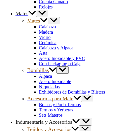
Cuenta Ganado
Relojes
Mates
Mates
Calabaza
Madera
Vidrio
Cerámica
Calabaza y Alpaca
Asta
Acero Inoxidable y PVC
Con Packaging o Caja
Bombillas
Alpaca
Acero Inoxidable
Niqueladas
Exhibidores de Bombillas y Blisters
Accesorios para Mate
Bolsos y Porta Termos
Termos y Yerberas
Sets Materos
Indumentaria y Accesorios
Tejidos y Accesorios