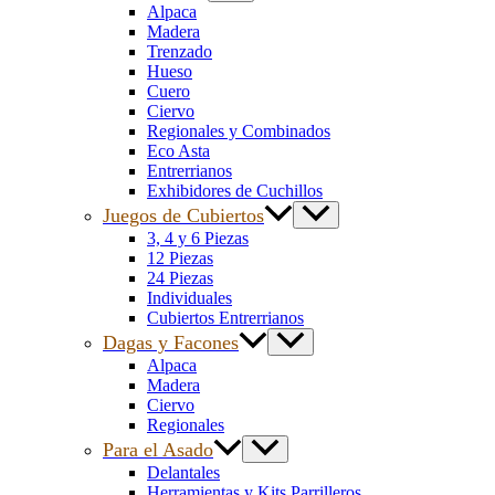
Alpaca
Madera
Trenzado
Hueso
Cuero
Ciervo
Regionales y Combinados
Eco Asta
Entrerrianos
Exhibidores de Cuchillos
Juegos de Cubiertos
3, 4 y 6 Piezas
12 Piezas
24 Piezas
Individuales
Cubiertos Entrerrianos
Dagas y Facones
Alpaca
Madera
Ciervo
Regionales
Para el Asado
Delantales
Herramientas y Kits Parrilleros