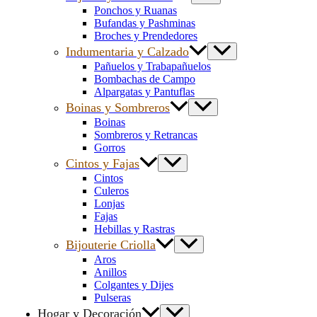
Ponchos y Ruanas
Bufandas y Pashminas
Broches y Prendedores
Indumentaria y Calzado
Pañuelos y Trabapañuelos
Bombachas de Campo
Alpargatas y Pantuflas
Boinas y Sombreros
Boinas
Sombreros y Retrancas
Gorros
Cintos y Fajas
Cintos
Culeros
Lonjas
Fajas
Hebillas y Rastras
Bijouterie Criolla
Aros
Anillos
Colgantes y Dijes
Pulseras
Hogar y Decoración