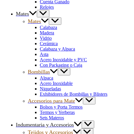
Cuenta Ganado
Relojes
Mates
Mates
Calabaza
Madera
Vidrio
Cerámica
Calabaza y Alpaca
Asta
Acero Inoxidable y PVC
Con Packaging o Caja
Bombillas
Alpaca
Acero Inoxidable
Niqueladas
Exhibidores de Bombillas y Blisters
Accesorios para Mate
Bolsos y Porta Termos
Termos y Yerberas
Sets Materos
Indumentaria y Accesorios
Tejidos y Accesorios