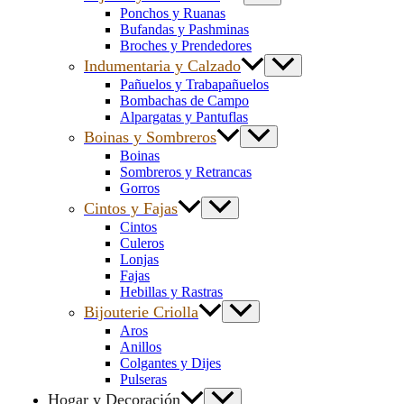
Ponchos y Ruanas
Bufandas y Pashminas
Broches y Prendedores
Indumentaria y Calzado
Pañuelos y Trabapañuelos
Bombachas de Campo
Alpargatas y Pantuflas
Boinas y Sombreros
Boinas
Sombreros y Retrancas
Gorros
Cintos y Fajas
Cintos
Culeros
Lonjas
Fajas
Hebillas y Rastras
Bijouterie Criolla
Aros
Anillos
Colgantes y Dijes
Pulseras
Hogar y Decoración