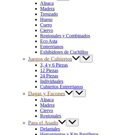
Alpaca
Madera
Trenzado
Hueso
Cuero
Ciervo
Regionales y Combinados
Eco Asta
Entrerrianos
Exhibidores de Cuchillos
Juegos de Cubiertos
3, 4 y 6 Piezas
12 Piezas
24 Piezas
Individuales
Cubiertos Entrerrianos
Dagas y Facones
Alpaca
Madera
Ciervo
Regionales
Para el Asado
Delantales
Herramientas y Kits Parrilleros