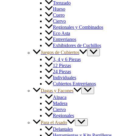
Trenzado
Hueso
Cuero
Ciervo
Regionales y Combinados
Eco Asta
Entrerrianos
Exhibidores de Cuchillos
Juegos de Cubiertos
3, 4 y 6 Piezas
12 Piezas
24 Piezas
Individuales
Cubiertos Entrerrianos
Dagas y Facones
Alpaca
Madera
Ciervo
Regionales
Para el Asado
Delantales
Herramientas y Kits Parrilleros