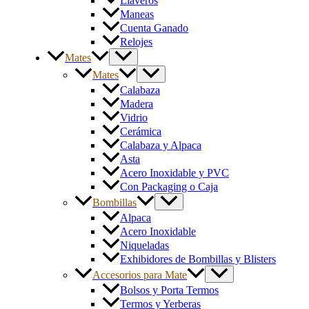
Llaveros
Maneas
Cuenta Ganado
Relojes
Mates
Mates
Calabaza
Madera
Vidrio
Cerámica
Calabaza y Alpaca
Asta
Acero Inoxidable y PVC
Con Packaging o Caja
Bombillas
Alpaca
Acero Inoxidable
Niqueladas
Exhibidores de Bombillas y Blisters
Accesorios para Mate
Bolsos y Porta Termos
Termos y Yerberas