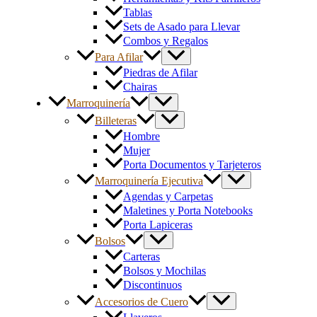
Tablas
Sets de Asado para Llevar
Combos y Regalos
Para Afilar
Piedras de Afilar
Chairas
Marroquinería
Billeteras
Hombre
Mujer
Porta Documentos y Tarjeteros
Marroquinería Ejecutiva
Agendas y Carpetas
Maletines y Porta Notebooks
Porta Lapiceras
Bolsos
Carteras
Bolsos y Mochilas
Discontinuos
Accesorios de Cuero