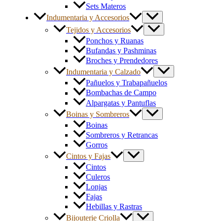
Sets Materos
Indumentaria y Accesorios
Tejidos y Accesorios
Ponchos y Ruanas
Bufandas y Pashminas
Broches y Prendedores
Indumentaria y Calzado
Pañuelos y Trabapañuelos
Bombachas de Campo
Alpargatas y Pantuflas
Boinas y Sombreros
Boinas
Sombreros y Retrancas
Gorros
Cintos y Fajas
Cintos
Culeros
Lonjas
Fajas
Hebillas y Rastras
Bijouterie Criolla