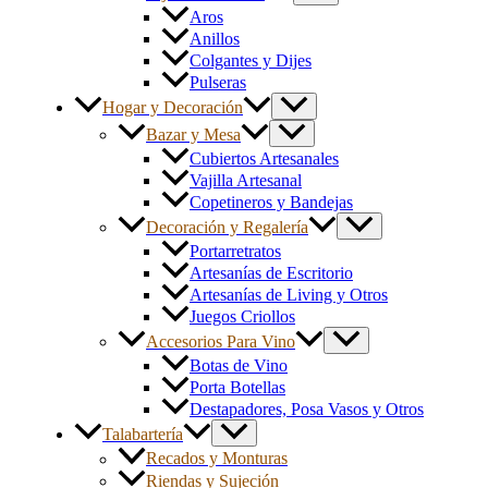
Aros
Anillos
Colgantes y Dijes
Pulseras
Hogar y Decoración
Bazar y Mesa
Cubiertos Artesanales
Vajilla Artesanal
Copetineros y Bandejas
Decoración y Regalería
Portarretratos
Artesanías de Escritorio
Artesanías de Living y Otros
Juegos Criollos
Accesorios Para Vino
Botas de Vino
Porta Botellas
Destapadores, Posa Vasos y Otros
Talabartería
Recados y Monturas
Riendas y Sujeción