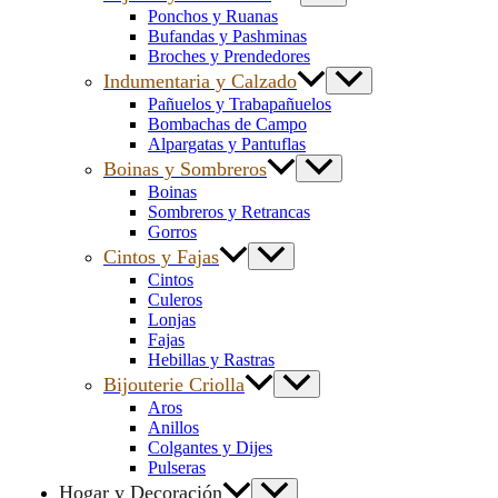
Ponchos y Ruanas
Bufandas y Pashminas
Broches y Prendedores
Indumentaria y Calzado
Pañuelos y Trabapañuelos
Bombachas de Campo
Alpargatas y Pantuflas
Boinas y Sombreros
Boinas
Sombreros y Retrancas
Gorros
Cintos y Fajas
Cintos
Culeros
Lonjas
Fajas
Hebillas y Rastras
Bijouterie Criolla
Aros
Anillos
Colgantes y Dijes
Pulseras
Hogar y Decoración