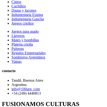
Cintos
Cuchillos
Dagas y facones
Indumentaria Equina
Indumentaria Gaucha
Juegos criollos
Juegos para asado
Llaveros
Mates y bombillas
Plateria criolla
Pulseras
Regalos Empresariales
Sombreros Argentinos
Vainas
contacto
Tandil, Buenos Aires
Argentina
info@100arg. com
+54 (249) 4440813
FUSIONAMOS CULTURAS