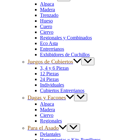
Alpaca
Madera
Trenzado
Hueso
Cuero
Ciervo
Regionales y Combinados
Eco Asta
Entrerrianos
Exhibidores de Cuchillos
Juegos de Cubiertos
3, 4 y 6 Piezas
12 Piezas
24 Piezas
Individuales
Cubiertos Entrerrianos
Dagas y Facones
Alpaca
Madera
Ciervo
Regionales
Para el Asado
Delantales
Herramientas y Kits Parrilleros