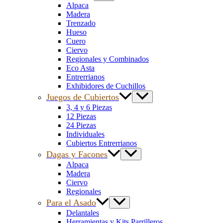
Alpaca
Madera
Trenzado
Hueso
Cuero
Ciervo
Regionales y Combinados
Eco Asta
Entrerrianos
Exhibidores de Cuchillos
Juegos de Cubiertos
3, 4 y 6 Piezas
12 Piezas
24 Piezas
Individuales
Cubiertos Entrerrianos
Dagas y Facones
Alpaca
Madera
Ciervo
Regionales
Para el Asado
Delantales
Herramientas y Kits Parrilleros