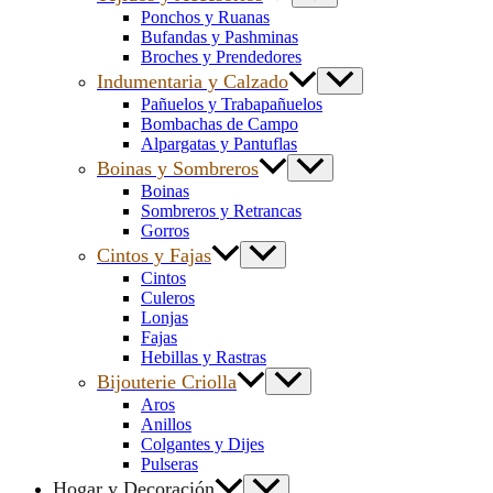
Ponchos y Ruanas
Bufandas y Pashminas
Broches y Prendedores
Indumentaria y Calzado
Pañuelos y Trabapañuelos
Bombachas de Campo
Alpargatas y Pantuflas
Boinas y Sombreros
Boinas
Sombreros y Retrancas
Gorros
Cintos y Fajas
Cintos
Culeros
Lonjas
Fajas
Hebillas y Rastras
Bijouterie Criolla
Aros
Anillos
Colgantes y Dijes
Pulseras
Hogar y Decoración