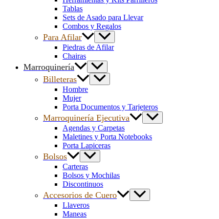
Tablas
Sets de Asado para Llevar
Combos y Regalos
Para Afilar
Piedras de Afilar
Chairas
Marroquinería
Billeteras
Hombre
Mujer
Porta Documentos y Tarjeteros
Marroquinería Ejecutiva
Agendas y Carpetas
Maletines y Porta Notebooks
Porta Lapiceras
Bolsos
Carteras
Bolsos y Mochilas
Discontinuos
Accesorios de Cuero
Llaveros
Maneas