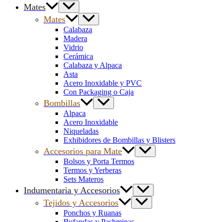
Mates
Mates
Calabaza
Madera
Vidrio
Cerámica
Calabaza y Alpaca
Asta
Acero Inoxidable y PVC
Con Packaging o Caja
Bombillas
Alpaca
Acero Inoxidable
Niqueladas
Exhibidores de Bombillas y Blisters
Accesorios para Mate
Bolsos y Porta Termos
Termos y Yerberas
Sets Materos
Indumentaria y Accesorios
Tejidos y Accesorios
Ponchos y Ruanas
Bufandas y Pashminas