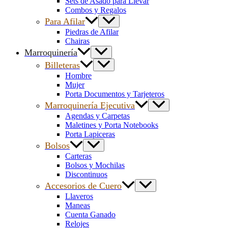
Sets de Asado para Llevar
Combos y Regalos
Para Afilar
Piedras de Afilar
Chairas
Marroquinería
Billeteras
Hombre
Mujer
Porta Documentos y Tarjeteros
Marroquinería Ejecutiva
Agendas y Carpetas
Maletines y Porta Notebooks
Porta Lapiceras
Bolsos
Carteras
Bolsos y Mochilas
Discontinuos
Accesorios de Cuero
Llaveros
Maneas
Cuenta Ganado
Relojes