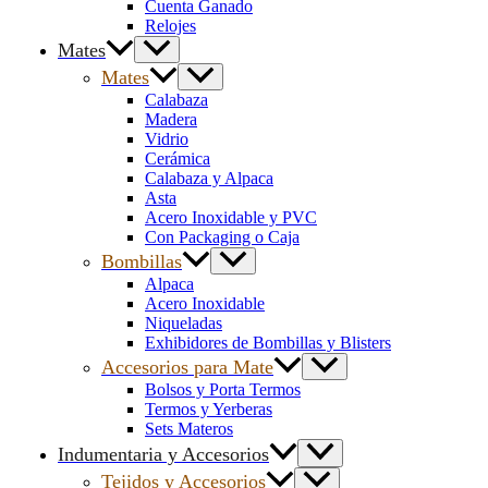
Cuenta Ganado
Relojes
Mates
Mates
Calabaza
Madera
Vidrio
Cerámica
Calabaza y Alpaca
Asta
Acero Inoxidable y PVC
Con Packaging o Caja
Bombillas
Alpaca
Acero Inoxidable
Niqueladas
Exhibidores de Bombillas y Blisters
Accesorios para Mate
Bolsos y Porta Termos
Termos y Yerberas
Sets Materos
Indumentaria y Accesorios
Tejidos y Accesorios