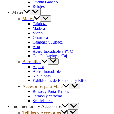
Cuenta Ganado
Relojes
Mates
Mates
Calabaza
Madera
Vidrio
Cerámica
Calabaza y Alpaca
Asta
Acero Inoxidable y PVC
Con Packaging o Caja
Bombillas
Alpaca
Acero Inoxidable
Niqueladas
Exhibidores de Bombillas y Blisters
Accesorios para Mate
Bolsos y Porta Termos
Termos y Yerberas
Sets Materos
Indumentaria y Accesorios
Tejidos y Accesorios