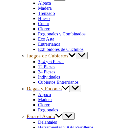
Alpaca
Madera
Trenzado
Hueso
Cuero
Ciervo
Regionales y Combinados
Eco Asta
Entrerrianos
Exhibidores de Cuchillos
Juegos de Cubiertos
3, 4 y 6 Piezas
12 Piezas
24 Piezas
Individuales
Cubiertos Entrerrianos
Dagas y Facones
Alpaca
Madera
Ciervo
Regionales
Para el Asado
Delantales
Herramientas y Kits Parrilleros