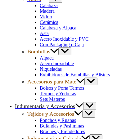
Calabaza
Madera
Vidrio
Cerámica
Calabaza y Alpaca
Asta
Acero Inoxidable y PVC
Con Packaging o Caja
Bombillas
Alpaca
Acero Inoxidable
Niqueladas
Exhibidores de Bombillas y Blisters
Accesorios para Mate
Bolsos y Porta Termos
Termos y Yerberas
Sets Materos
Indumentaria y Accesorios
Tejidos y Accesorios
Ponchos y Ruanas
Bufandas y Pashminas
Broches y Prendedores
Indumentaria y Calzado