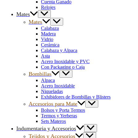
Cuenta Ganado
Relojes
Mates
Mates
Calabaza
Madera
Vidrio
Cerámica
Calabaza y Alpaca
Asta
Acero Inoxidable y PVC
Con Packaging o Caja
Bombillas
Alpaca
Acero Inoxidable
Niqueladas
Exhibidores de Bombillas y Blisters
Accesorios para Mate
Bolsos y Porta Termos
Termos y Yerberas
Sets Materos
Indumentaria y Accesorios
Tejidos y Accesorios