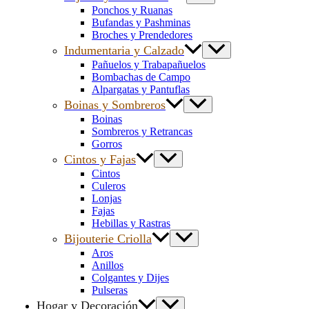
Ponchos y Ruanas
Bufandas y Pashminas
Broches y Prendedores
Indumentaria y Calzado
Pañuelos y Trabapañuelos
Bombachas de Campo
Alpargatas y Pantuflas
Boinas y Sombreros
Boinas
Sombreros y Retrancas
Gorros
Cintos y Fajas
Cintos
Culeros
Lonjas
Fajas
Hebillas y Rastras
Bijouterie Criolla
Aros
Anillos
Colgantes y Dijes
Pulseras
Hogar y Decoración