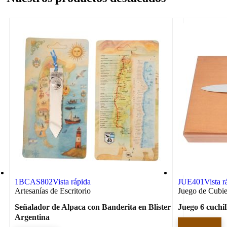
1BCAS802
Vista rápida
JUE401
Vista r
Artesanías de Escritorio
Juego de Cubie
Señalador de Alpaca con Banderita en Blister
Juego 6 cuchil
Argentina