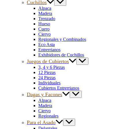
Cuchillos
Alpaca
Madera
Trenzado
Hueso
Cuero
Ciervo
Regionales y Combinados
Eco Asta
Entrerrianos
Exhibidores de Cuchillos
Juegos de Cubiertos
3, 4 y 6 Piezas
12 Piezas
24 Piezas
Individuales
Cubiertos Entrerrianos
Dagas y Facones
Alpaca
Madera
Ciervo
Regionales
Para el Asado
Delantales