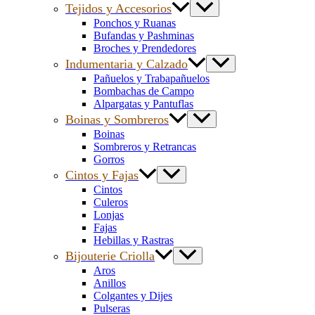
Tejidos y Accesorios
Ponchos y Ruanas
Bufandas y Pashminas
Broches y Prendedores
Indumentaria y Calzado
Pañuelos y Trabapañuelos
Bombachas de Campo
Alpargatas y Pantuflas
Boinas y Sombreros
Boinas
Sombreros y Retrancas
Gorros
Cintos y Fajas
Cintos
Culeros
Lonjas
Fajas
Hebillas y Rastras
Bijouterie Criolla
Aros
Anillos
Colgantes y Dijes
Pulseras