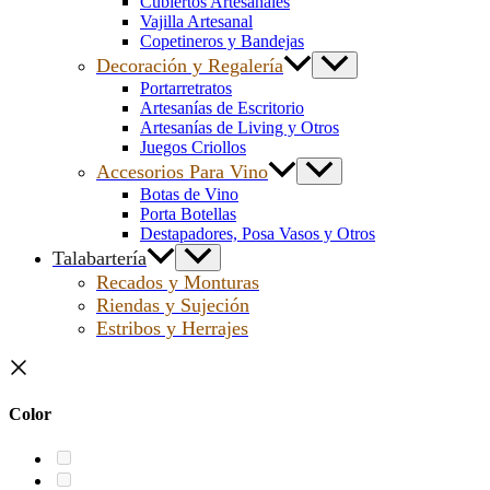
Cubiertos Artesanales
Vajilla Artesanal
Copetineros y Bandejas
Decoración y Regalería
Portarretratos
Artesanías de Escritorio
Artesanías de Living y Otros
Juegos Criollos
Accesorios Para Vino
Botas de Vino
Porta Botellas
Destapadores, Posa Vasos y Otros
Talabartería
Recados y Monturas
Riendas y Sujeción
Estribos y Herrajes
Color