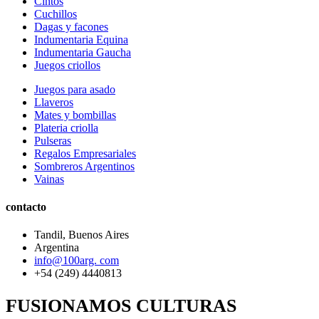
Cintos
Cuchillos
Dagas y facones
Indumentaria Equina
Indumentaria Gaucha
Juegos criollos
Juegos para asado
Llaveros
Mates y bombillas
Plateria criolla
Pulseras
Regalos Empresariales
Sombreros Argentinos
Vainas
contacto
Tandil, Buenos Aires
Argentina
info@100arg. com
+54 (249) 4440813
FUSIONAMOS CULTURAS