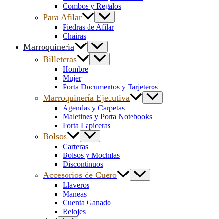
Combos y Regalos
Para Afilar
Piedras de Afilar
Chairas
Marroquinería
Billeteras
Hombre
Mujer
Porta Documentos y Tarjeteros
Marroquinería Ejecutiva
Agendas y Carpetas
Maletines y Porta Notebooks
Porta Lapiceras
Bolsos
Carteras
Bolsos y Mochilas
Discontinuos
Accesorios de Cuero
Llaveros
Maneas
Cuenta Ganado
Relojes