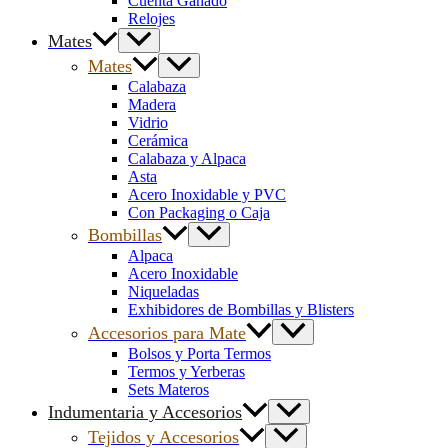
Cuenta Ganado
Relojes
Mates
Mates
Calabaza
Madera
Vidrio
Cerámica
Calabaza y Alpaca
Asta
Acero Inoxidable y PVC
Con Packaging o Caja
Bombillas
Alpaca
Acero Inoxidable
Niqueladas
Exhibidores de Bombillas y Blisters
Accesorios para Mate
Bolsos y Porta Termos
Termos y Yerberas
Sets Materos
Indumentaria y Accesorios
Tejidos y Accesorios