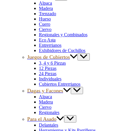
Alpaca
Madera
Trenzado
Hueso
Cuero
Ciervo
Regionales y Combinados
Eco Asta
Entrerrianos
Exhibidores de Cuchillos
Juegos de Cubiertos
3, 4 y 6 Piezas
12 Piezas
24 Piezas
Individuales
Cubiertos Entrerrianos
Dagas y Facones
Alpaca
Madera
Ciervo
Regionales
Para el Asado
Delantales
Herramientas y Kits Parrilleros