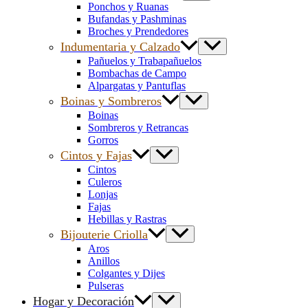
Ponchos y Ruanas
Bufandas y Pashminas
Broches y Prendedores
Indumentaria y Calzado
Pañuelos y Trabapañuelos
Bombachas de Campo
Alpargatas y Pantuflas
Boinas y Sombreros
Boinas
Sombreros y Retrancas
Gorros
Cintos y Fajas
Cintos
Culeros
Lonjas
Fajas
Hebillas y Rastras
Bijouterie Criolla
Aros
Anillos
Colgantes y Dijes
Pulseras
Hogar y Decoración