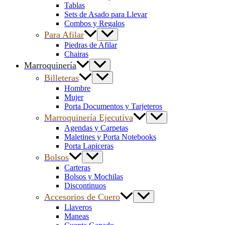
Tablas
Sets de Asado para Llevar
Combos y Regalos
Para Afilar
Piedras de Afilar
Chairas
Marroquinería
Billeteras
Hombre
Mujer
Porta Documentos y Tarjeteros
Marroquinería Ejecutiva
Agendas y Carpetas
Maletines y Porta Notebooks
Porta Lapiceras
Bolsos
Carteras
Bolsos y Mochilas
Discontinuos
Accesorios de Cuero
Llaveros
Maneas