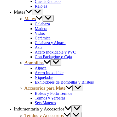
Cuenta Ganado
Relojes
Mates
Mates
Calabaza
Madera
Vidrio
Cerámica
Calabaza y Alpaca
Asta
Acero Inoxidable y PVC
Con Packaging o Caja
Bombillas
Alpaca
Acero Inoxidable
Niqueladas
Exhibidores de Bombillas y Blisters
Accesorios para Mate
Bolsos y Porta Termos
Termos y Yerberas
Sets Materos
Indumentaria y Accesorios
Tejidos y Accesorios