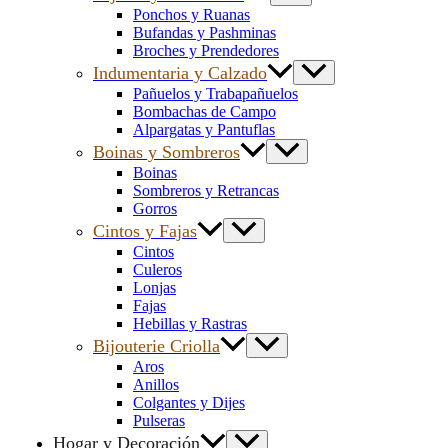
Ponchos y Ruanas
Bufandas y Pashminas
Broches y Prendedores
Indumentaria y Calzado
Pañuelos y Trabapañuelos
Bombachas de Campo
Alpargatas y Pantuflas
Boinas y Sombreros
Boinas
Sombreros y Retrancas
Gorros
Cintos y Fajas
Cintos
Culeros
Lonjas
Fajas
Hebillas y Rastras
Bijouterie Criolla
Aros
Anillos
Colgantes y Dijes
Pulseras
Hogar y Decoración