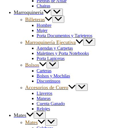
Piedras de Afilar
Chairas
Marroquinería
Billeteras
Hombre
Mujer
Porta Documentos y Tarjeteros
Marroquinería Ejecutiva
Agendas y Carpetas
Maletines y Porta Notebooks
Porta Lapiceras
Bolsos
Carteras
Bolsos y Mochilas
Discontinuos
Accesorios de Cuero
Llaveros
Maneas
Cuenta Ganado
Relojes
Mates
Mates