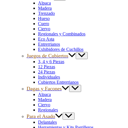
Alpaca
Madera
Trenzado
Hueso
Cuero
Ciervo
Regionales y Combinados
Eco Asta
Entrerrianos
Exhibidores de Cuchillos
Juegos de Cubiertos
3, 4 y 6 Piezas
12 Piezas
24 Piezas
Individuales
Cubiertos Entrerrianos
Dagas y Facones
Alpaca
Madera
Ciervo
Regionales
Para el Asado
Delantales
Herramientas y Kits Parrilleros