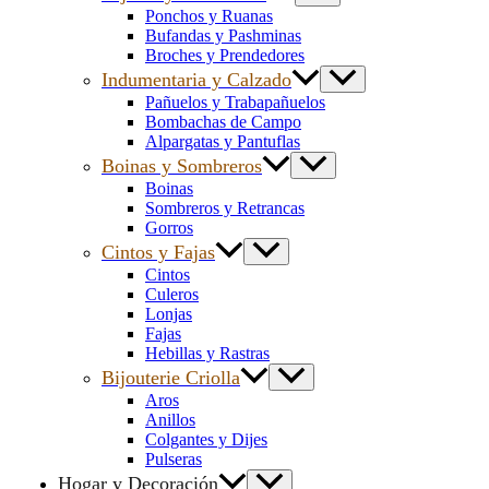
Ponchos y Ruanas
Bufandas y Pashminas
Broches y Prendedores
Indumentaria y Calzado
Pañuelos y Trabapañuelos
Bombachas de Campo
Alpargatas y Pantuflas
Boinas y Sombreros
Boinas
Sombreros y Retrancas
Gorros
Cintos y Fajas
Cintos
Culeros
Lonjas
Fajas
Hebillas y Rastras
Bijouterie Criolla
Aros
Anillos
Colgantes y Dijes
Pulseras
Hogar y Decoración