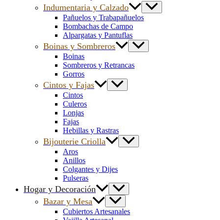
Indumentaria y Calzado
Pañuelos y Trabapañuelos
Bombachas de Campo
Alpargatas y Pantuflas
Boinas y Sombreros
Boinas
Sombreros y Retrancas
Gorros
Cintos y Fajas
Cintos
Culeros
Lonjas
Fajas
Hebillas y Rastras
Bijouterie Criolla
Aros
Anillos
Colgantes y Dijes
Pulseras
Hogar y Decoración
Bazar y Mesa
Cubiertos Artesanales