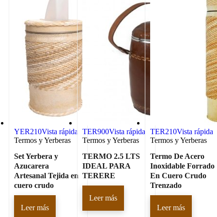
YER210
Vista rápida
TER900
Vista rápida
TER210
Vista rápida
Termos y Yerberas
Termos y Yerberas
Termos y Yerberas
Set Yerbera y
TERMO 2.5 LTS
Termo De Acero
Azucarera
IDEAL PARA
Inoxidable Forrado
Artesanal Tejida en
TERERE
En Cuero Crudo
cuero crudo
Trenzado
Leer más
Leer más
Leer más