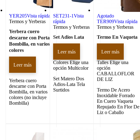
YER205
Vista rápida
SET231-1
Vista
Agotado
Termos y Yerberas
rápida
TER909
Vista rápida
Termos y Yerberas
Termos y Yerberas
Yerbera cuero
Set Adios Lata
Termo En Vaqueta
descarne con Porta
Bombilla, en varios
colores
Leer más
Leer más
Colores
Elige una
Talles
Elige una
Leer más
opción Multicolor
opción
CABALLOFLOR
Set Matero Dos
DE LIZ
Yerbera cuero
Adios-Lata Tela
descarne con Porta
Surtidos
Termo De Acero
Bombilla, en varios
Inoxidable Forrado
colores (no incluye
En Cuero Vaqueta
Bombilla)
Repujado En Flor De
Liz o Caballo