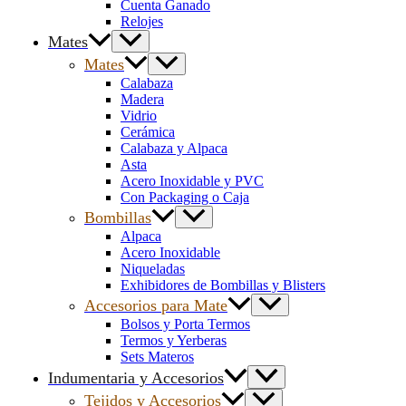
Cuenta Ganado
Relojes
Mates
Mates
Calabaza
Madera
Vidrio
Cerámica
Calabaza y Alpaca
Asta
Acero Inoxidable y PVC
Con Packaging o Caja
Bombillas
Alpaca
Acero Inoxidable
Niqueladas
Exhibidores de Bombillas y Blisters
Accesorios para Mate
Bolsos y Porta Termos
Termos y Yerberas
Sets Materos
Indumentaria y Accesorios
Tejidos y Accesorios