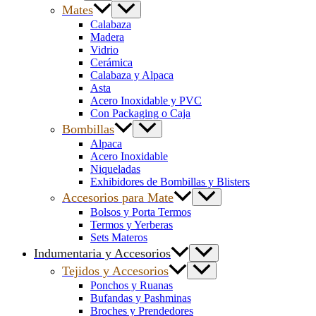
Mates
Calabaza
Madera
Vidrio
Cerámica
Calabaza y Alpaca
Asta
Acero Inoxidable y PVC
Con Packaging o Caja
Bombillas
Alpaca
Acero Inoxidable
Niqueladas
Exhibidores de Bombillas y Blisters
Accesorios para Mate
Bolsos y Porta Termos
Termos y Yerberas
Sets Materos
Indumentaria y Accesorios
Tejidos y Accesorios
Ponchos y Ruanas
Bufandas y Pashminas
Broches y Prendedores