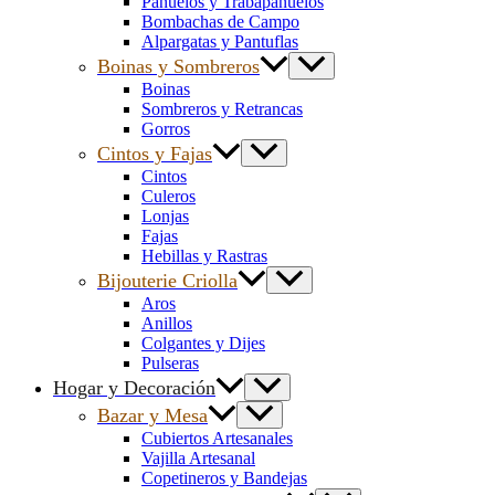
Pañuelos y Trabapañuelos
Bombachas de Campo
Alpargatas y Pantuflas
Boinas y Sombreros
Boinas
Sombreros y Retrancas
Gorros
Cintos y Fajas
Cintos
Culeros
Lonjas
Fajas
Hebillas y Rastras
Bijouterie Criolla
Aros
Anillos
Colgantes y Dijes
Pulseras
Hogar y Decoración
Bazar y Mesa
Cubiertos Artesanales
Vajilla Artesanal
Copetineros y Bandejas