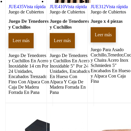
JUE435
Vista rápida
JUE410
Vista rápida
JUE312
Vista rápida
Juego de Cubiertos
Juego de Cubiertos
Juego de Cubiertos
Juego De Tenedores
Juego de Tenedores
Juego x 4 piezas
y Cuchillos
y Cuchillos
Leer más
Leer más
Leer más
Juego Para Asado
Cuchillo,Tenedor,Cu
Juego De Tenedores
Juego De Tenedores
y Chaira Acero Inox
y Cuchillos En Acero
y Cuchillos En Acero
Schmieden 5″
Inoxidable 14 cm Por
Inoxidable 5″ Por 24
Encabados En Hueso
24 Unidades,
Unidades, Encabados
y Alpaca Con Caja
Encabados Trenzado
En Hueso Con
Fina
Fino Con Alpaca Con
Alpaca Y Caja De
Caja De Madera
Madera Forrada En
Forrada En Pana
Pana