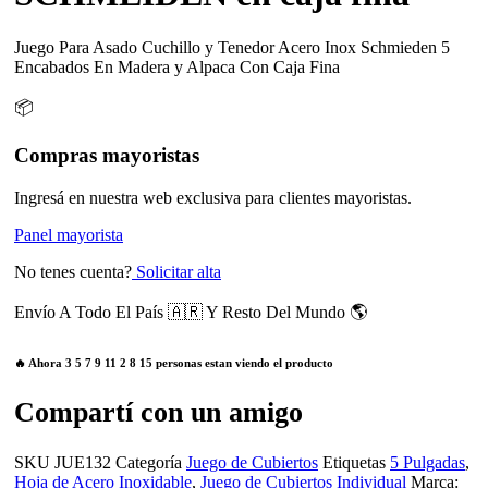
Juego Para Asado Cuchillo y Tenedor Acero Inox Schmieden 5
Encabados En Madera y Alpaca Con Caja Fina
📦
Compras mayoristas
Ingresá en nuestra web exclusiva para clientes mayoristas.
Panel mayorista
No tenes cuenta?
Solicitar alta
Envío A Todo El País 🇦🇷 Y Resto Del Mundo 🌎
🔥 Ahora
3
5
7
9
11
2
8
15
personas estan viendo el producto
Compartí con un amigo
SKU
JUE132
Categoría
Juego de Cubiertos
Etiquetas
5 Pulgadas
,
Hoja de Acero Inoxidable
,
Juego de Cubiertos Individual
Marca: