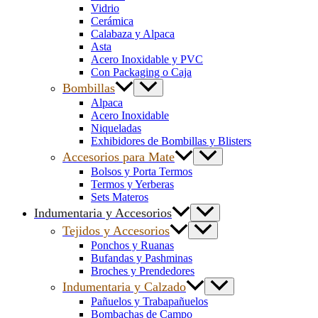
Vidrio
Cerámica
Calabaza y Alpaca
Asta
Acero Inoxidable y PVC
Con Packaging o Caja
Bombillas
Alpaca
Acero Inoxidable
Niqueladas
Exhibidores de Bombillas y Blisters
Accesorios para Mate
Bolsos y Porta Termos
Termos y Yerberas
Sets Materos
Indumentaria y Accesorios
Tejidos y Accesorios
Ponchos y Ruanas
Bufandas y Pashminas
Broches y Prendedores
Indumentaria y Calzado
Pañuelos y Trabapañuelos
Bombachas de Campo