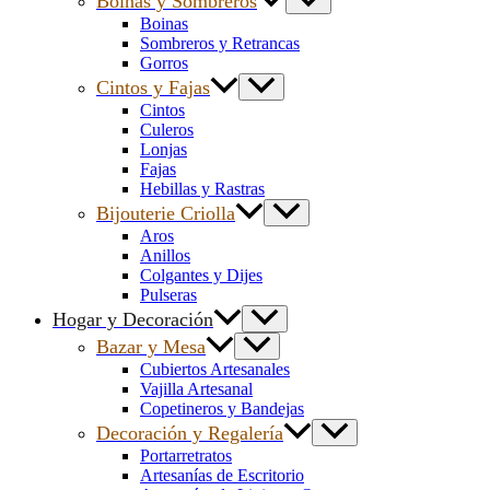
Boinas y Sombreros
Boinas
Sombreros y Retrancas
Gorros
Cintos y Fajas
Cintos
Culeros
Lonjas
Fajas
Hebillas y Rastras
Bijouterie Criolla
Aros
Anillos
Colgantes y Dijes
Pulseras
Hogar y Decoración
Bazar y Mesa
Cubiertos Artesanales
Vajilla Artesanal
Copetineros y Bandejas
Decoración y Regalería
Portarretratos
Artesanías de Escritorio