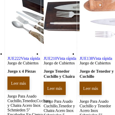
JUE222
Vista rápida
JUE210
Vista rápida
JUE138
Vista rápida
Juego de Cubiertos
Juego de Cubiertos
Juego de Cubiertos
Juego x 4 Piezas
Juego Tenedor
Juego de Tenedor y
Cuchillo y Chaira
Cuchillo
Leer más
Leer más
Leer más
Juego Para Asado
Cuchillo,Tenedor,Cuchara
Juego Para Asado
Juego Para Asado
y Chaira Acero Inox
Cuchillo,Tenedor y
Cuchillo y Tenedor
Schmieden 5″
Chaira Acero Inox
Acero Inox
Encabados En Ciervo