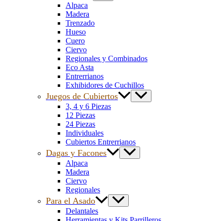
Alpaca
Madera
Trenzado
Hueso
Cuero
Ciervo
Regionales y Combinados
Eco Asta
Entrerrianos
Exhibidores de Cuchillos
Juegos de Cubiertos
3, 4 y 6 Piezas
12 Piezas
24 Piezas
Individuales
Cubiertos Entrerrianos
Dagas y Facones
Alpaca
Madera
Ciervo
Regionales
Para el Asado
Delantales
Herramientas y Kits Parrilleros