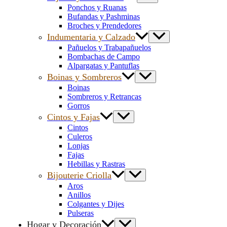
Ponchos y Ruanas
Bufandas y Pashminas
Broches y Prendedores
Indumentaria y Calzado
Pañuelos y Trabapañuelos
Bombachas de Campo
Alpargatas y Pantuflas
Boinas y Sombreros
Boinas
Sombreros y Retrancas
Gorros
Cintos y Fajas
Cintos
Culeros
Lonjas
Fajas
Hebillas y Rastras
Bijouterie Criolla
Aros
Anillos
Colgantes y Dijes
Pulseras
Hogar y Decoración