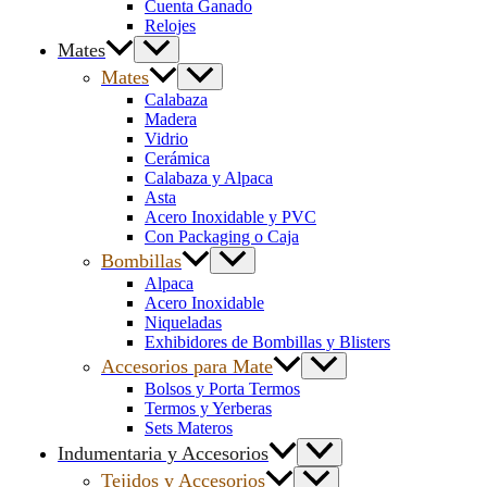
Cuenta Ganado
Relojes
Mates
Mates
Calabaza
Madera
Vidrio
Cerámica
Calabaza y Alpaca
Asta
Acero Inoxidable y PVC
Con Packaging o Caja
Bombillas
Alpaca
Acero Inoxidable
Niqueladas
Exhibidores de Bombillas y Blisters
Accesorios para Mate
Bolsos y Porta Termos
Termos y Yerberas
Sets Materos
Indumentaria y Accesorios
Tejidos y Accesorios