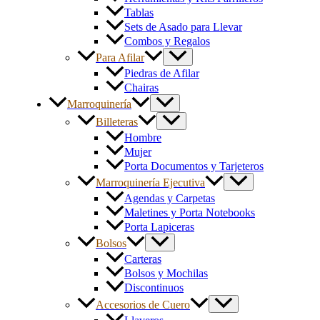
Tablas
Sets de Asado para Llevar
Combos y Regalos
Para Afilar
Piedras de Afilar
Chairas
Marroquinería
Billeteras
Hombre
Mujer
Porta Documentos y Tarjeteros
Marroquinería Ejecutiva
Agendas y Carpetas
Maletines y Porta Notebooks
Porta Lapiceras
Bolsos
Carteras
Bolsos y Mochilas
Discontinuos
Accesorios de Cuero