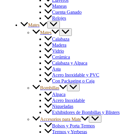
Llaveros
Maneas
Cuenta Ganado
Relojes
Mates
Mates
Calabaza
Madera
Vidrio
Cerámica
Calabaza y Alpaca
Asta
Acero Inoxidable y PVC
Con Packaging o Caja
Bombillas
Alpaca
Acero Inoxidable
Niqueladas
Exhibidores de Bombillas y Blisters
Accesorios para Mate
Bolsos y Porta Termos
Termos y Yerberas