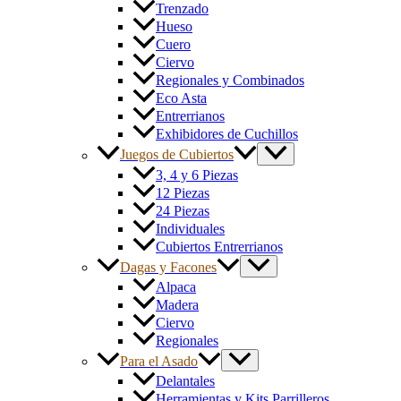
Trenzado
Hueso
Cuero
Ciervo
Regionales y Combinados
Eco Asta
Entrerrianos
Exhibidores de Cuchillos
Juegos de Cubiertos
3, 4 y 6 Piezas
12 Piezas
24 Piezas
Individuales
Cubiertos Entrerrianos
Dagas y Facones
Alpaca
Madera
Ciervo
Regionales
Para el Asado
Delantales
Herramientas y Kits Parrilleros