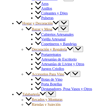
Aros
Anillos
Colgantes y Dijes
Pulseras
Hogar y Decoración
Bazar y Mesa
Cubiertos Artesanales
Vajilla Artesanal
Copetineros y Bandejas
Decoración y Regalería
Portarretratos
Artesanías de Escritorio
Artesanías de Living y Otros
Juegos Criollos
Accesorios Para Vino
Botas de Vino
Porta Botellas
Destapadores, Posa Vasos y Otros
Talabartería
Recados y Monturas
Riendas y Sujeción