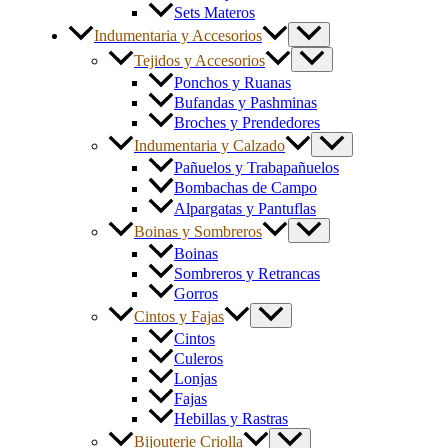
Sets Materos
Indumentaria y Accesorios
Tejidos y Accesorios
Ponchos y Ruanas
Bufandas y Pashminas
Broches y Prendedores
Indumentaria y Calzado
Pañuelos y Trabapañuelos
Bombachas de Campo
Alpargatas y Pantuflas
Boinas y Sombreros
Boinas
Sombreros y Retrancas
Gorros
Cintos y Fajas
Cintos
Culeros
Lonjas
Fajas
Hebillas y Rastras
Bijouterie Criolla