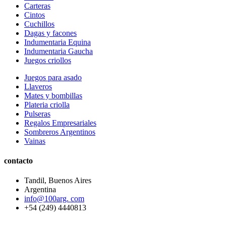
Carteras
Cintos
Cuchillos
Dagas y facones
Indumentaria Equina
Indumentaria Gaucha
Juegos criollos
Juegos para asado
Llaveros
Mates y bombillas
Plateria criolla
Pulseras
Regalos Empresariales
Sombreros Argentinos
Vainas
contacto
Tandil, Buenos Aires
Argentina
info@100arg. com
+54 (249) 4440813