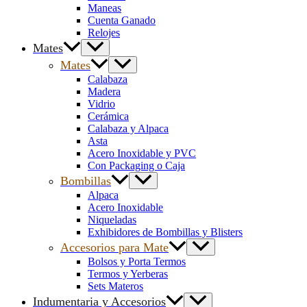
Maneas
Cuenta Ganado
Relojes
Mates
Mates
Calabaza
Madera
Vidrio
Cerámica
Calabaza y Alpaca
Asta
Acero Inoxidable y PVC
Con Packaging o Caja
Bombillas
Alpaca
Acero Inoxidable
Niqueladas
Exhibidores de Bombillas y Blisters
Accesorios para Mate
Bolsos y Porta Termos
Termos y Yerberas
Sets Materos
Indumentaria y Accesorios