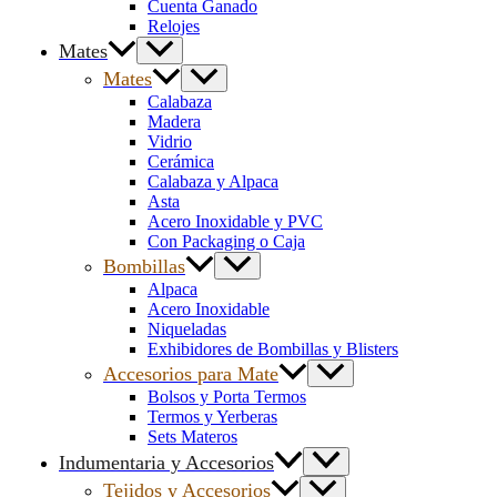
Cuenta Ganado
Relojes
Mates
Mates
Calabaza
Madera
Vidrio
Cerámica
Calabaza y Alpaca
Asta
Acero Inoxidable y PVC
Con Packaging o Caja
Bombillas
Alpaca
Acero Inoxidable
Niqueladas
Exhibidores de Bombillas y Blisters
Accesorios para Mate
Bolsos y Porta Termos
Termos y Yerberas
Sets Materos
Indumentaria y Accesorios
Tejidos y Accesorios