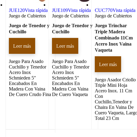
JUE120
Vista rápida
JUE109
Vista rápida
CUC770
Vista rápida
Juego de Cubiertos
Juego de Cubiertos
Juego de Cubiertos
Juego de Tenedor y
Juego de Tenedor y
Juego Trinchar
Cuchillo
Cuchillo
Triple Madera
Combinado 11Cm
Acero Inox Vaina
Leer más
Leer más
Vaqueta
Juego Para Asado
Juego Para Asado
Leer más
Cuchillo y Tenedor
Cuchillo y Tenedor
Acero Inox
Acero Inox
Schmieden 5″
Schmieden 5″
Juego Asador Criollo
Encabados En
Encabados En
Triple Mini Hoja
Madera Con Vaina
Madera Con Vaina
Acero Inox. 11 Cm
De Cuero Crudo Fina
De Cuero Vaqueta
Con
Cuchillo,Tenedor y
Chaira En Vaina De
Cuero Vaqueta, Larg
Total 23 Cm