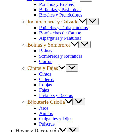
Ponchos y Ruanas
Bufandas y Pashminas
Broches y Prendedores
Indumentaria y Calzado
Pañuelos y Trabapañuelos
Bombachas de Campo
Alpargatas y Pantuflas
Boinas y Sombreros
Boinas
Sombreros y Retrancas
Gorros
Cintos y Fajas
Cintos
Culeros
Lonjas
Fajas
Hebillas y Rastras
Bijouterie Criolla
Aros
Anillos
Colgantes y Dijes
Pulseras
Hogar y Decoración