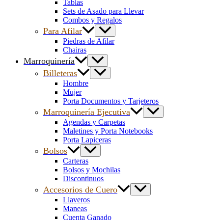
Tablas
Sets de Asado para Llevar
Combos y Regalos
Para Afilar
Piedras de Afilar
Chairas
Marroquinería
Billeteras
Hombre
Mujer
Porta Documentos y Tarjeteros
Marroquinería Ejecutiva
Agendas y Carpetas
Maletines y Porta Notebooks
Porta Lapiceras
Bolsos
Carteras
Bolsos y Mochilas
Discontinuos
Accesorios de Cuero
Llaveros
Maneas
Cuenta Ganado