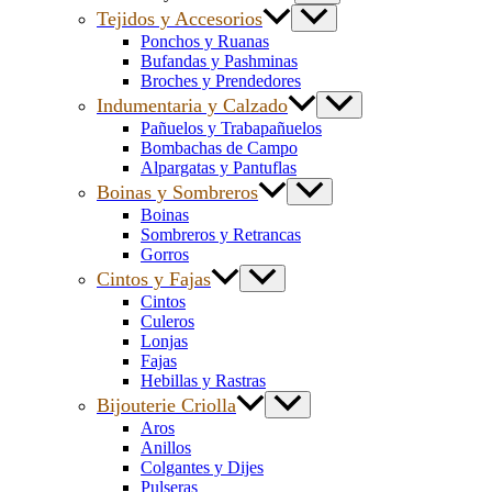
Tejidos y Accesorios
Ponchos y Ruanas
Bufandas y Pashminas
Broches y Prendedores
Indumentaria y Calzado
Pañuelos y Trabapañuelos
Bombachas de Campo
Alpargatas y Pantuflas
Boinas y Sombreros
Boinas
Sombreros y Retrancas
Gorros
Cintos y Fajas
Cintos
Culeros
Lonjas
Fajas
Hebillas y Rastras
Bijouterie Criolla
Aros
Anillos
Colgantes y Dijes
Pulseras