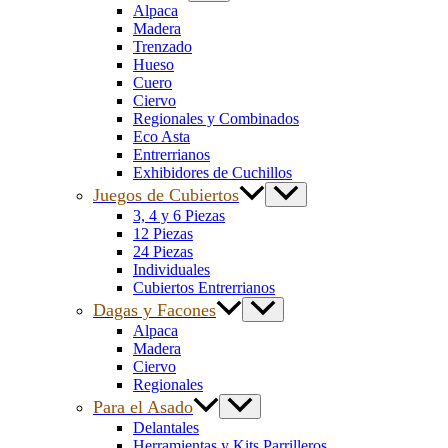
Alpaca
Madera
Trenzado
Hueso
Cuero
Ciervo
Regionales y Combinados
Eco Asta
Entrerrianos
Exhibidores de Cuchillos
Juegos de Cubiertos
3, 4 y 6 Piezas
12 Piezas
24 Piezas
Individuales
Cubiertos Entrerrianos
Dagas y Facones
Alpaca
Madera
Ciervo
Regionales
Para el Asado
Delantales
Herramientas y Kits Parrilleros