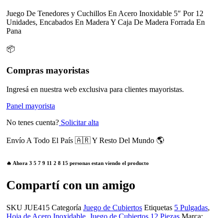
Juego De Tenedores y Cuchillos En Acero Inoxidable 5″ Por 12
Unidades, Encabados En Madera Y Caja De Madera Forrada En
Pana
📦
Compras mayoristas
Ingresá en nuestra web exclusiva para clientes mayoristas.
Panel mayorista
No tenes cuenta?
Solicitar alta
Envío A Todo El País 🇦🇷 Y Resto Del Mundo 🌎
🔥 Ahora
3
5
7
9
11
2
8
15
personas estan viendo el producto
Compartí con un amigo
SKU
JUE415
Categoría
Juego de Cubiertos
Etiquetas
5 Pulgadas
,
Hoja de Acero Inoxidable
,
Juego de Cubiertos 12 Piezas
Marca: