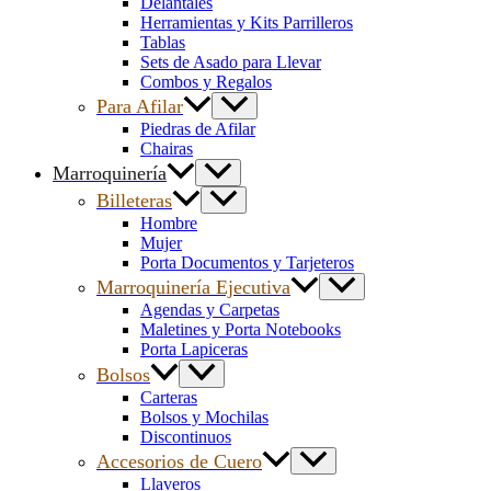
Delantales
Herramientas y Kits Parrilleros
Tablas
Sets de Asado para Llevar
Combos y Regalos
Para Afilar
Piedras de Afilar
Chairas
Marroquinería
Billeteras
Hombre
Mujer
Porta Documentos y Tarjeteros
Marroquinería Ejecutiva
Agendas y Carpetas
Maletines y Porta Notebooks
Porta Lapiceras
Bolsos
Carteras
Bolsos y Mochilas
Discontinuos
Accesorios de Cuero
Llaveros