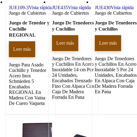
JUE109-3
Vista rápida
JUE435
Vista rápida
JUE430
Vista rápida
Juego de Cubiertos
Juego de Cubiertos
Juego de Cubiertos
Juego de Tenedor y
Juego De Tenedores
Juego De Tenedores
Cuchillo
y Cuchillos
y Cuchillos
REGIONAL
Leer más
Leer más
Leer más
Juego De Tenedores
Juego De Tenedores
y Cuchillos En Acero
y Cuchillos En Acero
Juego Para Asado
Inoxidable 14 cm Por
Inoxidable 5 Por 24
Cuchillo y Tenedor
24 Unidades,
Unidades, Encabados
Acero Inox
Encabados Trenzado
En Alpaca Con Caja
Schmieden 5
Fino Con Alpaca Con
De Madera Forrada
Encabados
Caja De Madera
En Pana
REGIONAL En
Forrada En Pana
Madera Con Vaina
De Cuero Vaqueta