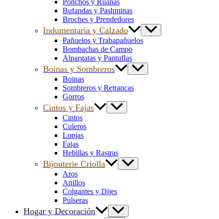
Ponchos y Ruanas
Bufandas y Pashminas
Broches y Prendedores
Indumentaria y Calzado
Pañuelos y Trabapañuelos
Bombachas de Campo
Alpargatas y Pantuflas
Boinas y Sombreros
Boinas
Sombreros y Retrancas
Gorros
Cintos y Fajas
Cintos
Culeros
Lonjas
Fajas
Hebillas y Rastras
Bijouterie Criolla
Aros
Anillos
Colgantes y Dijes
Pulseras
Hogar y Decoración