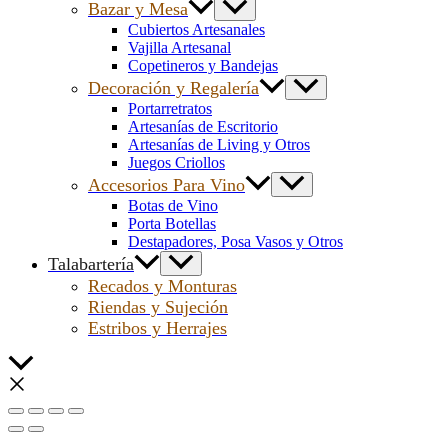
Bazar y Mesa
Cubiertos Artesanales
Vajilla Artesanal
Copetineros y Bandejas
Decoración y Regalería
Portarretratos
Artesanías de Escritorio
Artesanías de Living y Otros
Juegos Criollos
Accesorios Para Vino
Botas de Vino
Porta Botellas
Destapadores, Posa Vasos y Otros
Talabartería
Recados y Monturas
Riendas y Sujeción
Estribos y Herrajes
Scroll
al
inicio