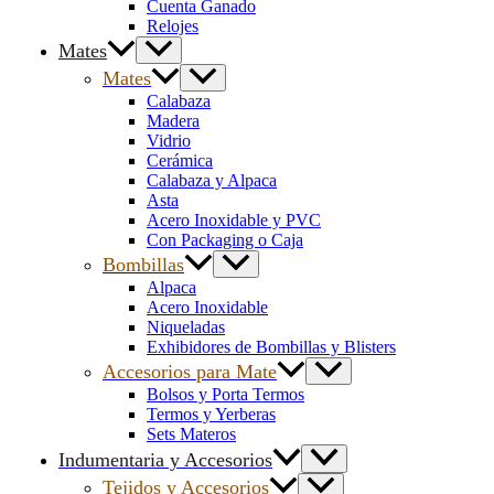
Cuenta Ganado
Relojes
Mates
Mates
Calabaza
Madera
Vidrio
Cerámica
Calabaza y Alpaca
Asta
Acero Inoxidable y PVC
Con Packaging o Caja
Bombillas
Alpaca
Acero Inoxidable
Niqueladas
Exhibidores de Bombillas y Blisters
Accesorios para Mate
Bolsos y Porta Termos
Termos y Yerberas
Sets Materos
Indumentaria y Accesorios
Tejidos y Accesorios