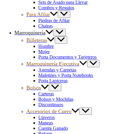
Sets de Asado para Llevar
Combos y Regalos
Para Afilar
Piedras de Afilar
Chairas
Marroquinería
Billeteras
Hombre
Mujer
Porta Documentos y Tarjeteros
Marroquinería Ejecutiva
Agendas y Carpetas
Maletines y Porta Notebooks
Porta Lapiceras
Bolsos
Carteras
Bolsos y Mochilas
Discontinuos
Accesorios de Cuero
Llaveros
Maneas
Cuenta Ganado
Relojes