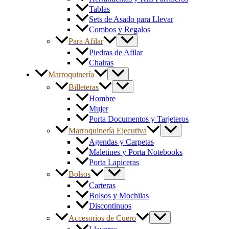
Tablas
Sets de Asado para Llevar
Combos y Regalos
Para Afilar
Piedras de Afilar
Chairas
Marroquinería
Billeteras
Hombre
Mujer
Porta Documentos y Tarjeteros
Marroquinería Ejecutiva
Agendas y Carpetas
Maletines y Porta Notebooks
Porta Lapiceras
Bolsos
Carteras
Bolsos y Mochilas
Discontinuos
Accesorios de Cuero