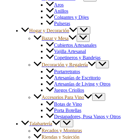
Aros
Anillos
Colgantes y Dijes
Pulseras
Hogar y Decoración
Bazar y Mesa
Cubiertos Artesanales
Vajilla Artesanal
Copetineros y Bandejas
Decoración y Regalería
Portarretratos
Artesanías de Escritorio
Artesanías de Living y Otros
Juegos Criollos
Accesorios Para Vino
Botas de Vino
Porta Botellas
Destapadores, Posa Vasos y Otros
Talabartería
Recados y Monturas
Riendas y Sujeción