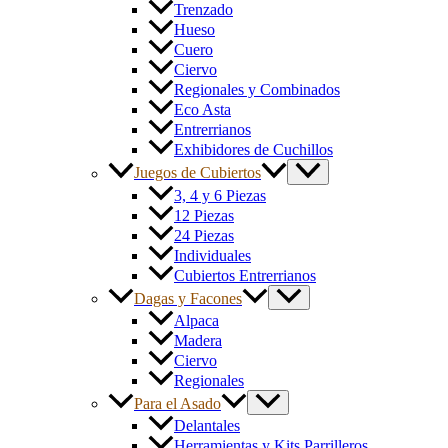
Trenzado
Hueso
Cuero
Ciervo
Regionales y Combinados
Eco Asta
Entrerrianos
Exhibidores de Cuchillos
Juegos de Cubiertos
3, 4 y 6 Piezas
12 Piezas
24 Piezas
Individuales
Cubiertos Entrerrianos
Dagas y Facones
Alpaca
Madera
Ciervo
Regionales
Para el Asado
Delantales
Herramientas y Kits Parrilleros