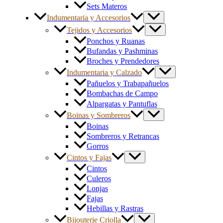
Sets Materos
Indumentaria y Accesorios
Tejidos y Accesorios
Ponchos y Ruanas
Bufandas y Pashminas
Broches y Prendedores
Indumentaria y Calzado
Pañuelos y Trabapañuelos
Bombachas de Campo
Alpargatas y Pantuflas
Boinas y Sombreros
Boinas
Sombreros y Retrancas
Gorros
Cintos y Fajas
Cintos
Culeros
Lonjas
Fajas
Hebillas y Rastras
Bijouterie Criolla