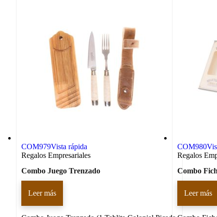
COM979
Vista rápida
COM980
Vis
Regalos Empresariales
Regalos Empr
Combo Juego Trenzado
Combo Fich
Leer más
Leer más