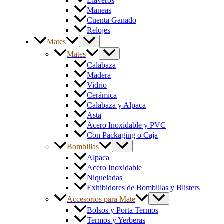
Llaveros
Maneas
Cuenta Ganado
Relojes
Mates
Mates
Calabaza
Madera
Vidrio
Cerámica
Calabaza y Alpaca
Asta
Acero Inoxidable y PVC
Con Packaging o Caja
Bombillas
Alpaca
Acero Inoxidable
Niqueladas
Exhibidores de Bombillas y Blisters
Accesorios para Mate
Bolsos y Porta Termos
Termos y Yerberas