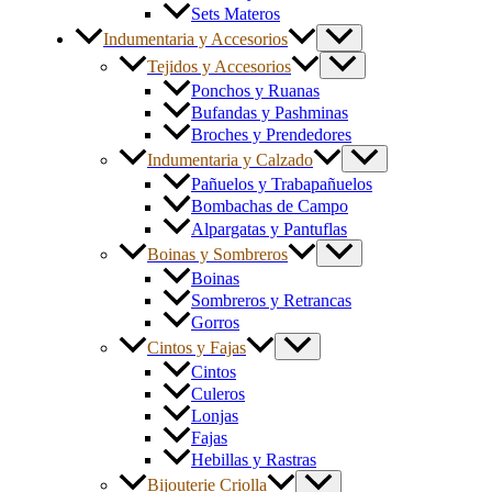
Sets Materos
Indumentaria y Accesorios
Tejidos y Accesorios
Ponchos y Ruanas
Bufandas y Pashminas
Broches y Prendedores
Indumentaria y Calzado
Pañuelos y Trabapañuelos
Bombachas de Campo
Alpargatas y Pantuflas
Boinas y Sombreros
Boinas
Sombreros y Retrancas
Gorros
Cintos y Fajas
Cintos
Culeros
Lonjas
Fajas
Hebillas y Rastras
Bijouterie Criolla