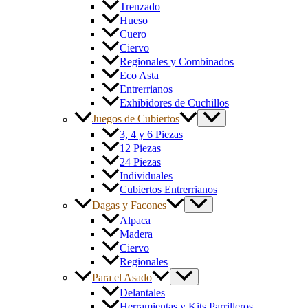
Trenzado
Hueso
Cuero
Ciervo
Regionales y Combinados
Eco Asta
Entrerrianos
Exhibidores de Cuchillos
Juegos de Cubiertos
3, 4 y 6 Piezas
12 Piezas
24 Piezas
Individuales
Cubiertos Entrerrianos
Dagas y Facones
Alpaca
Madera
Ciervo
Regionales
Para el Asado
Delantales
Herramientas y Kits Parrilleros