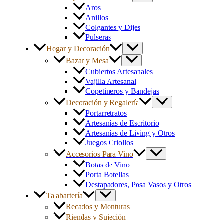
Aros
Anillos
Colgantes y Dijes
Pulseras
Hogar y Decoración
Bazar y Mesa
Cubiertos Artesanales
Vajilla Artesanal
Copetineros y Bandejas
Decoración y Regalería
Portarretratos
Artesanías de Escritorio
Artesanías de Living y Otros
Juegos Criollos
Accesorios Para Vino
Botas de Vino
Porta Botellas
Destapadores, Posa Vasos y Otros
Talabartería
Recados y Monturas
Riendas y Sujeción