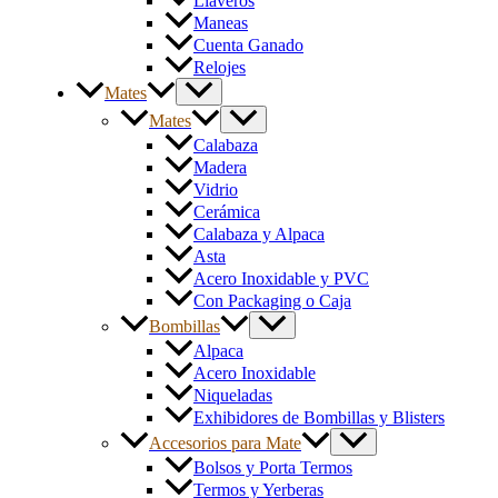
Llaveros
Maneas
Cuenta Ganado
Relojes
Mates
Mates
Calabaza
Madera
Vidrio
Cerámica
Calabaza y Alpaca
Asta
Acero Inoxidable y PVC
Con Packaging o Caja
Bombillas
Alpaca
Acero Inoxidable
Niqueladas
Exhibidores de Bombillas y Blisters
Accesorios para Mate
Bolsos y Porta Termos
Termos y Yerberas