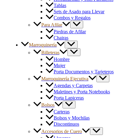
Tablas
Sets de Asado para Llevar
Combos y Regalos
Para Afilar
Piedras de Afilar
Chairas
Marroquinería
Billeteras
Hombre
Mujer
Porta Documentos y Tarjeteros
Marroquinería Ejecutiva
Agendas y Carpetas
Maletines y Porta Notebooks
Porta Lapiceras
Bolsos
Carteras
Bolsos y Mochilas
Discontinuos
Accesorios de Cuero