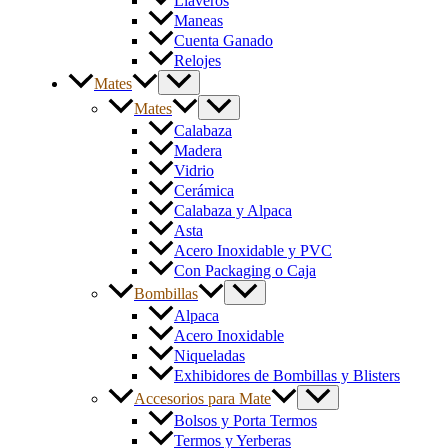
Llaveros
Maneas
Cuenta Ganado
Relojes
Mates
Mates
Calabaza
Madera
Vidrio
Cerámica
Calabaza y Alpaca
Asta
Acero Inoxidable y PVC
Con Packaging o Caja
Bombillas
Alpaca
Acero Inoxidable
Niqueladas
Exhibidores de Bombillas y Blisters
Accesorios para Mate
Bolsos y Porta Termos
Termos y Yerberas