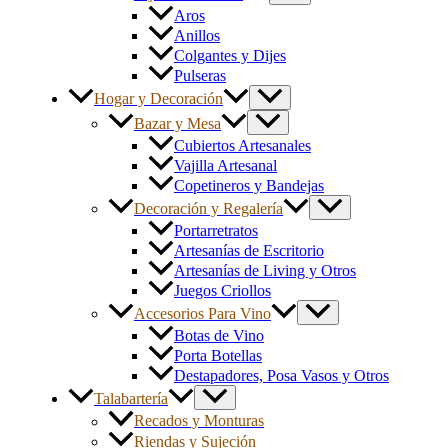
Aros
Anillos
Colgantes y Dijes
Pulseras
Hogar y Decoración
Bazar y Mesa
Cubiertos Artesanales
Vajilla Artesanal
Copetineros y Bandejas
Decoración y Regalería
Portarretratos
Artesanías de Escritorio
Artesanías de Living y Otros
Juegos Criollos
Accesorios Para Vino
Botas de Vino
Porta Botellas
Destapadores, Posa Vasos y Otros
Talabartería
Recados y Monturas
Riendas y Sujeción