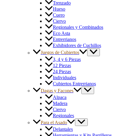
Trenzado
Hueso
Cuero
Ciervo
Regionales y Combinados
Eco Asta
Entrerrianos
Exhibidores de Cuchillos
Juegos de Cubiertos
3, 4 y 6 Piezas
12 Piezas
24 Piezas
Individuales
Cubiertos Entrerrianos
Dagas y Facones
Alpaca
Madera
Ciervo
Regionales
Para el Asado
Delantales
Herramientas y Kits Parrilleros