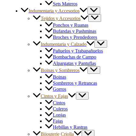
Sets Materos
Indumentaria y Accesorios
Tejidos y Accesorios
Ponchos y Ruanas
Bufandas y Pashminas
Broches y Prendedores
Indumentaria y Calzado
Pañuelos y Trabapañuelos
Bombachas de Campo
Alpargatas y Pantuflas
Boinas y Sombreros
Boinas
Sombreros y Retrancas
Gorros
Cintos y Fajas
Cintos
Culeros
Lonjas
Fajas
Hebillas y Rastras
Bijouterie Criolla