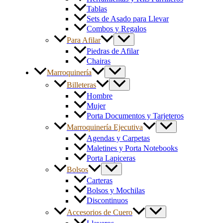
Tablas
Sets de Asado para Llevar
Combos y Regalos
Para Afilar
Piedras de Afilar
Chairas
Marroquinería
Billeteras
Hombre
Mujer
Porta Documentos y Tarjeteros
Marroquinería Ejecutiva
Agendas y Carpetas
Maletines y Porta Notebooks
Porta Lapiceras
Bolsos
Carteras
Bolsos y Mochilas
Discontinuos
Accesorios de Cuero