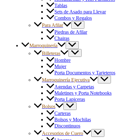
Tablas
Sets de Asado para Llevar
Combos y Regalos
Para Afilar
Piedras de Afilar
Chairas
Marroquinería
Billeteras
Hombre
Mujer
Porta Documentos y Tarjeteros
Marroquinería Ejecutiva
Agendas y Carpetas
Maletines y Porta Notebooks
Porta Lapiceras
Bolsos
Carteras
Bolsos y Mochilas
Discontinuos
Accesorios de Cuero