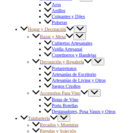
Aros
Anillos
Colgantes y Dijes
Pulseras
Hogar y Decoración
Bazar y Mesa
Cubiertos Artesanales
Vajilla Artesanal
Copetineros y Bandejas
Decoración y Regalería
Portarretratos
Artesanías de Escritorio
Artesanías de Living y Otros
Juegos Criollos
Accesorios Para Vino
Botas de Vino
Porta Botellas
Destapadores, Posa Vasos y Otros
Talabartería
Recados y Monturas
Riendas y Sujeción