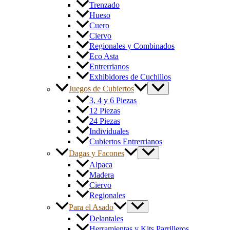
Trenzado
Hueso
Cuero
Ciervo
Regionales y Combinados
Eco Asta
Entrerrianos
Exhibidores de Cuchillos
Juegos de Cubiertos
3, 4 y 6 Piezas
12 Piezas
24 Piezas
Individuales
Cubiertos Entrerrianos
Dagas y Facones
Alpaca
Madera
Ciervo
Regionales
Para el Asado
Delantales
Herramientas y Kits Parrilleros