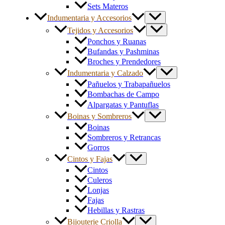
Sets Materos
Indumentaria y Accesorios
Tejidos y Accesorios
Ponchos y Ruanas
Bufandas y Pashminas
Broches y Prendedores
Indumentaria y Calzado
Pañuelos y Trabapañuelos
Bombachas de Campo
Alpargatas y Pantuflas
Boinas y Sombreros
Boinas
Sombreros y Retrancas
Gorros
Cintos y Fajas
Cintos
Culeros
Lonjas
Fajas
Hebillas y Rastras
Bijouterie Criolla