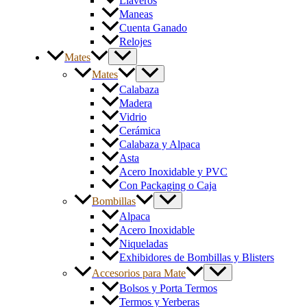
Llaveros
Maneas
Cuenta Ganado
Relojes
Mates
Mates
Calabaza
Madera
Vidrio
Cerámica
Calabaza y Alpaca
Asta
Acero Inoxidable y PVC
Con Packaging o Caja
Bombillas
Alpaca
Acero Inoxidable
Niqueladas
Exhibidores de Bombillas y Blisters
Accesorios para Mate
Bolsos y Porta Termos
Termos y Yerberas