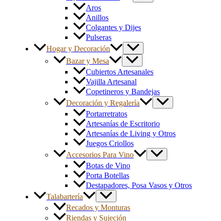
Aros
Anillos
Colgantes y Dijes
Pulseras
Hogar y Decoración
Bazar y Mesa
Cubiertos Artesanales
Vajilla Artesanal
Copetineros y Bandejas
Decoración y Regalería
Portarretratos
Artesanías de Escritorio
Artesanías de Living y Otros
Juegos Criollos
Accesorios Para Vino
Botas de Vino
Porta Botellas
Destapadores, Posa Vasos y Otros
Talabartería
Recados y Monturas
Riendas y Sujeción