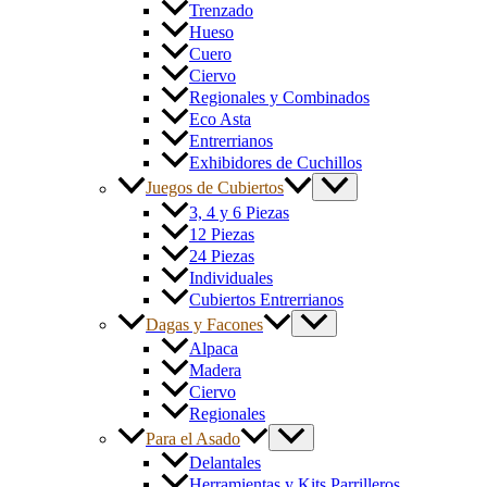
Trenzado
Hueso
Cuero
Ciervo
Regionales y Combinados
Eco Asta
Entrerrianos
Exhibidores de Cuchillos
Juegos de Cubiertos
3, 4 y 6 Piezas
12 Piezas
24 Piezas
Individuales
Cubiertos Entrerrianos
Dagas y Facones
Alpaca
Madera
Ciervo
Regionales
Para el Asado
Delantales
Herramientas y Kits Parrilleros