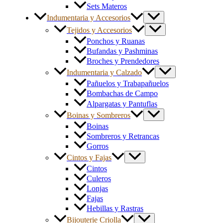
Sets Materos
Indumentaria y Accesorios
Tejidos y Accesorios
Ponchos y Ruanas
Bufandas y Pashminas
Broches y Prendedores
Indumentaria y Calzado
Pañuelos y Trabapañuelos
Bombachas de Campo
Alpargatas y Pantuflas
Boinas y Sombreros
Boinas
Sombreros y Retrancas
Gorros
Cintos y Fajas
Cintos
Culeros
Lonjas
Fajas
Hebillas y Rastras
Bijouterie Criolla