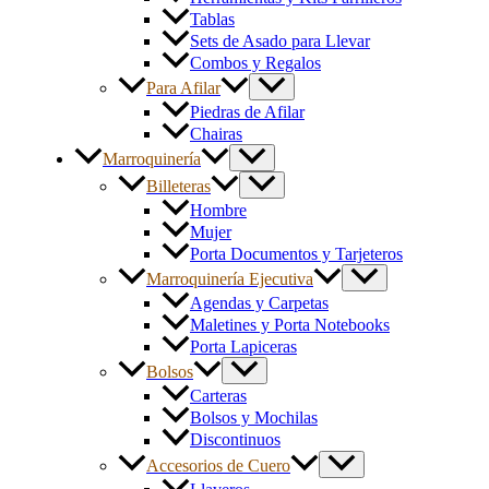
Tablas
Sets de Asado para Llevar
Combos y Regalos
Para Afilar
Piedras de Afilar
Chairas
Marroquinería
Billeteras
Hombre
Mujer
Porta Documentos y Tarjeteros
Marroquinería Ejecutiva
Agendas y Carpetas
Maletines y Porta Notebooks
Porta Lapiceras
Bolsos
Carteras
Bolsos y Mochilas
Discontinuos
Accesorios de Cuero