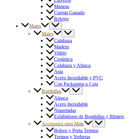
Llaveros
Maneas
Cuenta Ganado
Relojes
Mates
Mates
Calabaza
Madera
Vidrio
Cerámica
Calabaza y Alpaca
Asta
Acero Inoxidable y PVC
Con Packaging o Caja
Bombillas
Alpaca
Acero Inoxidable
Niqueladas
Exhibidores de Bombillas y Blisters
Accesorios para Mate
Bolsos y Porta Termos
Termos y Yerberas