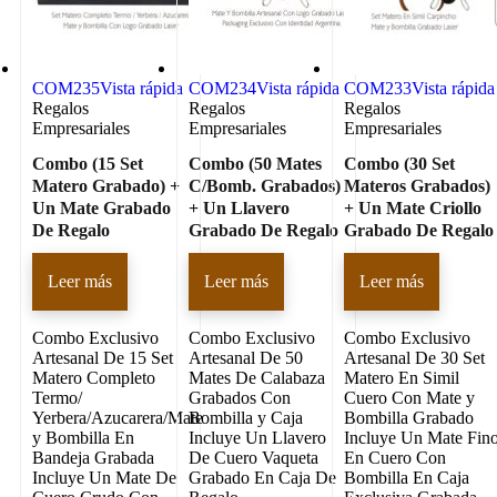
COM235
Vista rápida
COM234
Vista rápida
COM233
Vista rápida
Regalos
Regalos
Regalos
Empresariales
Empresariales
Empresariales
Combo (15 Set
Combo (50 Mates
Combo (30 Set
Matero Grabado) +
C/Bomb. Grabados)
Materos Grabados)
Un Mate Grabado
+ Un Llavero
+ Un Mate Criollo
De Regalo
Grabado De Regalo
Grabado De Regalo
Leer más
Leer más
Leer más
Combo Exclusivo
Combo Exclusivo
Combo Exclusivo
Artesanal De 15 Set
Artesanal De 50
Artesanal De 30 Set
Matero Completo
Mates De Calabaza
Matero En Simil
Termo/
Grabados Con
Cuero Con Mate y
Yerbera/Azucarera/Mate
Bombilla y Caja
Bombilla Grabado
y Bombilla En
Incluye Un Llavero
Incluye Un Mate Fin
Bandeja Grabada
De Cuero Vaqueta
En Cuero Con
Incluye Un Mate De
Grabado En Caja De
Bombilla En Caja