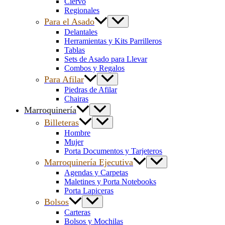
Ciervo
Regionales
Para el Asado
Delantales
Herramientas y Kits Parrilleros
Tablas
Sets de Asado para Llevar
Combos y Regalos
Para Afilar
Piedras de Afilar
Chairas
Marroquinería
Billeteras
Hombre
Mujer
Porta Documentos y Tarjeteros
Marroquinería Ejecutiva
Agendas y Carpetas
Maletines y Porta Notebooks
Porta Lapiceras
Bolsos
Carteras
Bolsos y Mochilas