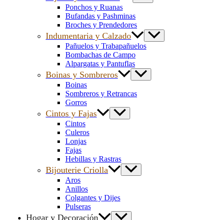
Ponchos y Ruanas
Bufandas y Pashminas
Broches y Prendedores
Indumentaria y Calzado
Pañuelos y Trabapañuelos
Bombachas de Campo
Alpargatas y Pantuflas
Boinas y Sombreros
Boinas
Sombreros y Retrancas
Gorros
Cintos y Fajas
Cintos
Culeros
Lonjas
Fajas
Hebillas y Rastras
Bijouterie Criolla
Aros
Anillos
Colgantes y Dijes
Pulseras
Hogar y Decoración