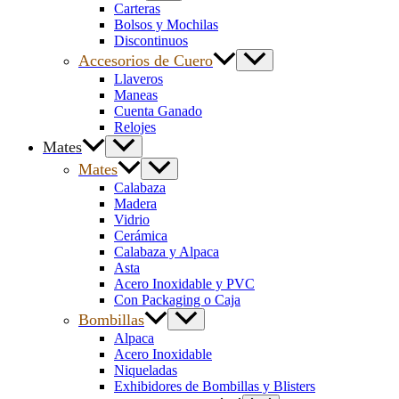
Carteras
Bolsos y Mochilas
Discontinuos
Accesorios de Cuero
Llaveros
Maneas
Cuenta Ganado
Relojes
Mates
Mates
Calabaza
Madera
Vidrio
Cerámica
Calabaza y Alpaca
Asta
Acero Inoxidable y PVC
Con Packaging o Caja
Bombillas
Alpaca
Acero Inoxidable
Niqueladas
Exhibidores de Bombillas y Blisters