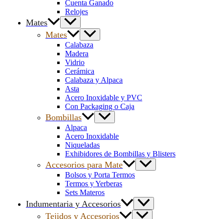
Cuenta Ganado
Relojes
Mates
Mates
Calabaza
Madera
Vidrio
Cerámica
Calabaza y Alpaca
Asta
Acero Inoxidable y PVC
Con Packaging o Caja
Bombillas
Alpaca
Acero Inoxidable
Niqueladas
Exhibidores de Bombillas y Blisters
Accesorios para Mate
Bolsos y Porta Termos
Termos y Yerberas
Sets Materos
Indumentaria y Accesorios
Tejidos y Accesorios