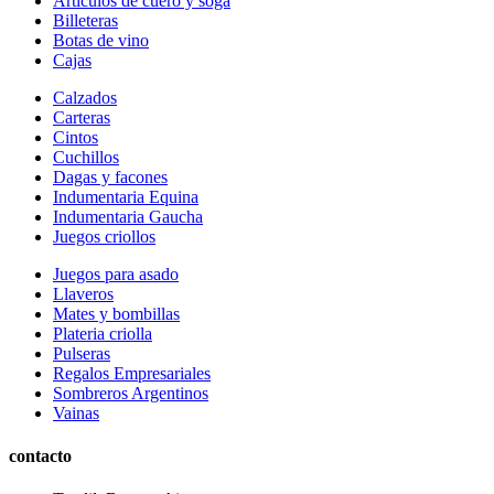
Articulos de cuero y soga
Billeteras
Botas de vino
Cajas
Calzados
Carteras
Cintos
Cuchillos
Dagas y facones
Indumentaria Equina
Indumentaria Gaucha
Juegos criollos
Juegos para asado
Llaveros
Mates y bombillas
Plateria criolla
Pulseras
Regalos Empresariales
Sombreros Argentinos
Vainas
contacto