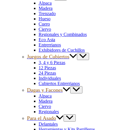
Alpaca
Madera
Trenzado
Hueso
Cuero
Ciervo
Regionales y Combinados
Eco Asta
Entrerrianos
Exhibidores de Cuchillos
Juegos de Cubiertos
3, 4 y 6 Piezas
12 Piezas
24 Piezas
Individuales
Cubiertos Entrerrianos
Dagas y Facones
Alpaca
Madera
Ciervo
Regionales
Para el Asado
Delantales
Herramientas y Kits Parrilleros