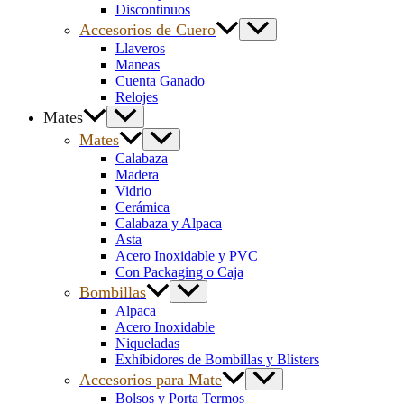
Discontinuos
Accesorios de Cuero
Llaveros
Maneas
Cuenta Ganado
Relojes
Mates
Mates
Calabaza
Madera
Vidrio
Cerámica
Calabaza y Alpaca
Asta
Acero Inoxidable y PVC
Con Packaging o Caja
Bombillas
Alpaca
Acero Inoxidable
Niqueladas
Exhibidores de Bombillas y Blisters
Accesorios para Mate
Bolsos y Porta Termos