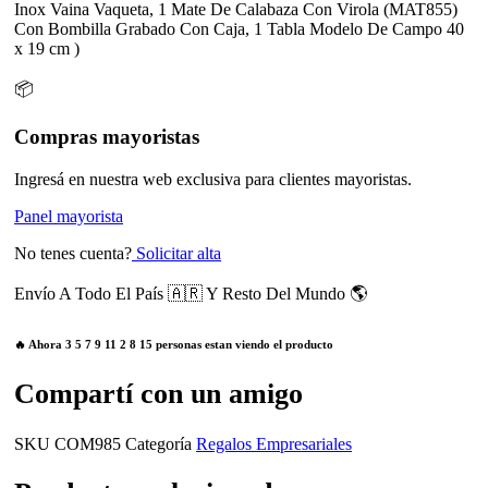
Inox Vaina Vaqueta, 1 Mate De Calabaza Con Virola (MAT855)
Con Bombilla Grabado Con Caja, 1 Tabla Modelo De Campo 40
x 19 cm )
📦
Compras mayoristas
Ingresá en nuestra web exclusiva para clientes mayoristas.
Panel mayorista
No tenes cuenta?
Solicitar alta
Envío A Todo El País 🇦🇷 Y Resto Del Mundo 🌎
🔥 Ahora
3
5
7
9
11
2
8
15
personas estan viendo el producto
Compartí con un amigo
SKU
COM985
Categoría
Regalos Empresariales