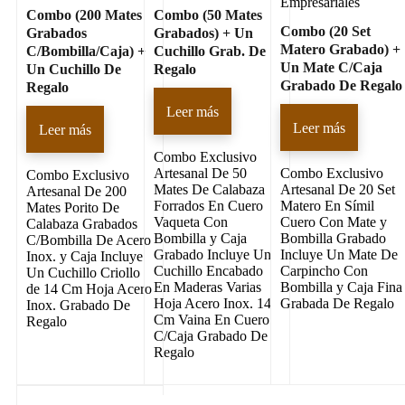
Empresariales
Combo (200 Mates
Combo (50 Mates
Combo (20 Set
Grabados
Grabados) + Un
Matero Grabado) +
C/Bombilla/Caja) +
Cuchillo Grab. De
Un Mate C/Caja
Un Cuchillo De
Regalo
Grabado De Regalo
Regalo
Leer más
Leer más
Leer más
Combo Exclusivo
Artesanal De 50
Combo Exclusivo
Combo Exclusivo
Mates De Calabaza
Artesanal De 20 Set
Artesanal De 200
Forrados En Cuero
Matero En Símil
Mates Porito De
Vaqueta Con
Cuero Con Mate y
Calabaza Grabados
Bombilla y Caja
Bombilla Grabado
C/Bombilla De Acero
Grabado Incluye Un
Incluye Un Mate De
Inox. y Caja Incluye
Cuchillo Encabado
Carpincho Con
Un Cuchillo Criollo
En Maderas Varias
Bombilla y Caja Fina
de 14 Cm Hoja Acero
Hoja Acero Inox. 14
Grabada De Regalo
Inox. Grabado De
Cm Vaina En Cuero
Regalo
C/Caja Grabado De
Regalo