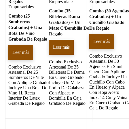
Regalos
Empresariales
Empresariales
Empresariales
Combo (35
Combo (30 Agendas
Combo (25
Billeteras Dama
Grabadas) + Un
Sombreros
Grabados) + Un
Cuchillo Grabado
Grabados) + Una
Mate C/Bombilla De
De Regalo
Bota De Vino
Regalo
Grabada De Regalo
Leer más
Leer más
Leer más
Combo Exclusivo
Artesanal De 30
Combo Exclusivo
Agendas En Simil
Combo Exclusivo
Artesanal De 35
Cuero Con Aplique
Artesanal De 25
Billeteras De Dama
Grabado Incluye Un
Sombreros De Yute
En Cuero Grabado
Cuchillo Con Cabo
Con Aplique Grabado
Incluye Un Mate
En Hueso y Alpaca
Incluye Una Bota De
Porito De Calabaza
Con Hoja Acero
Vino 1L Recta
Con Alpaca y
Inox. 14 Cm y Vaina
Interior De Latex
Bombilla En Caja
En Cuero Grabado C
Grabada De Regalo
Grabado De Regalo
Caja De Regalo