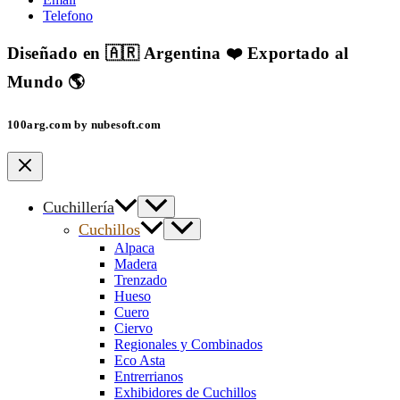
Telefono
Diseñado en 🇦🇷 Argentina ❤️ Exportado al
Mundo 🌎
100arg.com by nubesoft.com
Cuchillería
Cuchillos
Alpaca
Madera
Trenzado
Hueso
Cuero
Ciervo
Regionales y Combinados
Eco Asta
Entrerrianos
Exhibidores de Cuchillos