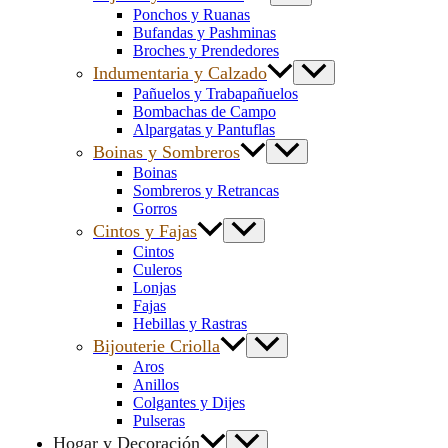
Ponchos y Ruanas
Bufandas y Pashminas
Broches y Prendedores
Indumentaria y Calzado
Pañuelos y Trabapañuelos
Bombachas de Campo
Alpargatas y Pantuflas
Boinas y Sombreros
Boinas
Sombreros y Retrancas
Gorros
Cintos y Fajas
Cintos
Culeros
Lonjas
Fajas
Hebillas y Rastras
Bijouterie Criolla
Aros
Anillos
Colgantes y Dijes
Pulseras
Hogar y Decoración