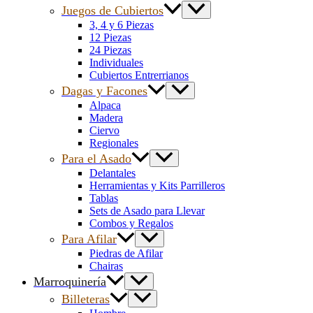
Juegos de Cubiertos
3, 4 y 6 Piezas
12 Piezas
24 Piezas
Individuales
Cubiertos Entrerrianos
Dagas y Facones
Alpaca
Madera
Ciervo
Regionales
Para el Asado
Delantales
Herramientas y Kits Parrilleros
Tablas
Sets de Asado para Llevar
Combos y Regalos
Para Afilar
Piedras de Afilar
Chairas
Marroquinería
Billeteras