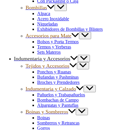
Con Packaging o Caja
Bombillas
Alpaca
Acero Inoxidable
Niqueladas
Exhibidores de Bombillas y Blisters
Accesorios para Mate
Bolsos y Porta Termos
Termos y Yerberas
Sets Materos
Indumentaria y Accesorios
Tejidos y Accesorios
Ponchos y Ruanas
Bufandas y Pashminas
Broches y Prendedores
Indumentaria y Calzado
Pañuelos y Trabapañuelos
Bombachas de Campo
Alpargatas y Pantuflas
Boinas y Sombreros
Boinas
Sombreros y Retrancas
Gorros