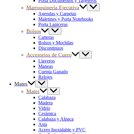
Porta Documentos y Tarjeteros
Marroquinería Ejecutiva
Agendas y Carpetas
Maletines y Porta Notebooks
Porta Lapiceras
Bolsos
Carteras
Bolsos y Mochilas
Discontinuos
Accesorios de Cuero
Llaveros
Maneas
Cuenta Ganado
Relojes
Mates
Mates
Calabaza
Madera
Vidrio
Cerámica
Calabaza y Alpaca
Asta
Acero Inoxidable y PVC