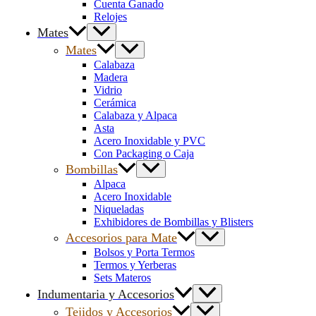
Cuenta Ganado
Relojes
Mates
Mates
Calabaza
Madera
Vidrio
Cerámica
Calabaza y Alpaca
Asta
Acero Inoxidable y PVC
Con Packaging o Caja
Bombillas
Alpaca
Acero Inoxidable
Niqueladas
Exhibidores de Bombillas y Blisters
Accesorios para Mate
Bolsos y Porta Termos
Termos y Yerberas
Sets Materos
Indumentaria y Accesorios
Tejidos y Accesorios