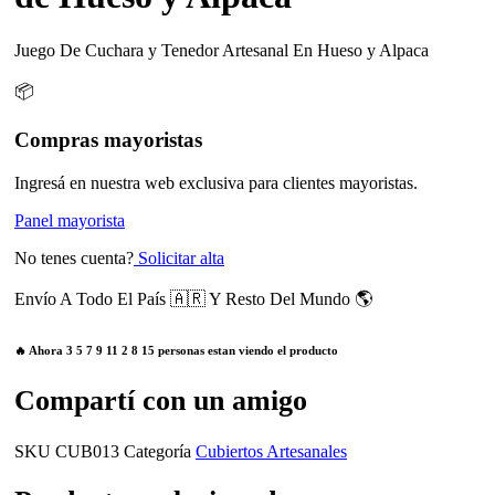
Juego De Cuchara y Tenedor Artesanal En Hueso y Alpaca
📦
Compras mayoristas
Ingresá en nuestra web exclusiva para clientes mayoristas.
Panel mayorista
No tenes cuenta?
Solicitar alta
Envío A Todo El País 🇦🇷 Y Resto Del Mundo 🌎
🔥 Ahora
3
5
7
9
11
2
8
15
personas estan viendo el producto
Compartí con un amigo
SKU
CUB013
Categoría
Cubiertos Artesanales