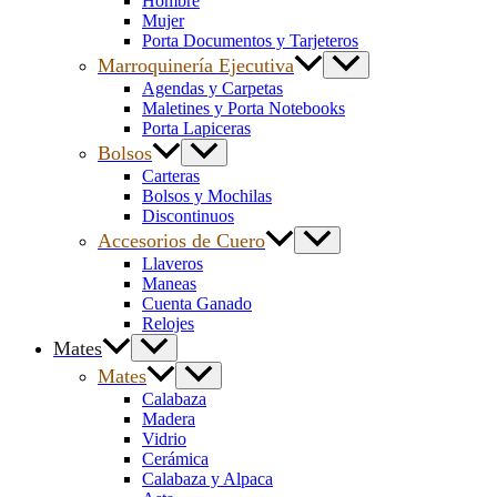
Hombre
Mujer
Porta Documentos y Tarjeteros
Marroquinería Ejecutiva
Agendas y Carpetas
Maletines y Porta Notebooks
Porta Lapiceras
Bolsos
Carteras
Bolsos y Mochilas
Discontinuos
Accesorios de Cuero
Llaveros
Maneas
Cuenta Ganado
Relojes
Mates
Mates
Calabaza
Madera
Vidrio
Cerámica
Calabaza y Alpaca