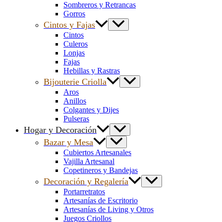
Sombreros y Retrancas
Gorros
Cintos y Fajas
Cintos
Culeros
Lonjas
Fajas
Hebillas y Rastras
Bijouterie Criolla
Aros
Anillos
Colgantes y Dijes
Pulseras
Hogar y Decoración
Bazar y Mesa
Cubiertos Artesanales
Vajilla Artesanal
Copetineros y Bandejas
Decoración y Regalería
Portarretratos
Artesanías de Escritorio
Artesanías de Living y Otros
Juegos Criollos