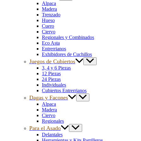
Alpaca
Madera
Trenzado
Hueso
Cuero
Ciervo
Regionales y Combinados
Eco Asta
Entrerrianos
Exhibidores de Cuchillos
Juegos de Cubiertos
3, 4 y 6 Piezas
12 Piezas
24 Piezas
Individuales
Cubiertos Entrerrianos
Dagas y Facones
Alpaca
Madera
Ciervo
Regionales
Para el Asado
Delantales
Herramientas y Kits Parrilleros