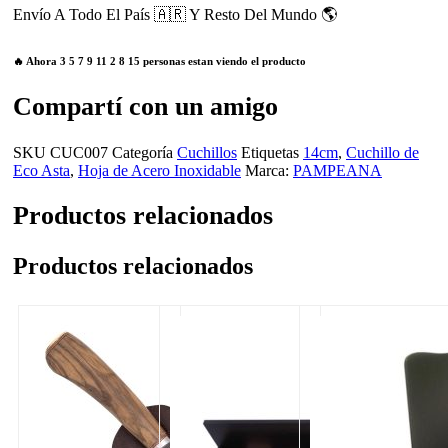
Envío A Todo El País 🇦🇷 Y Resto Del Mundo 🌎
🔥 Ahora
3
5
7
9
11
2
8
15
personas estan viendo el producto
Compartí con un amigo
SKU
CUC007
Categoría
Cuchillos
Etiquetas
14cm
,
Cuchillo de
Eco Asta
,
Hoja de Acero Inoxidable
Marca:
PAMPEANA
Productos relacionados
Productos relacionados