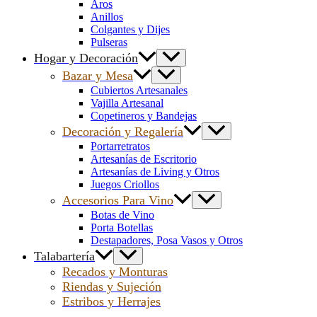
Aros
Anillos
Colgantes y Dijes
Pulseras
Hogar y Decoración
Bazar y Mesa
Cubiertos Artesanales
Vajilla Artesanal
Copetineros y Bandejas
Decoración y Regalería
Portarretratos
Artesanías de Escritorio
Artesanías de Living y Otros
Juegos Criollos
Accesorios Para Vino
Botas de Vino
Porta Botellas
Destapadores, Posa Vasos y Otros
Talabartería
Recados y Monturas
Riendas y Sujeción
Estribos y Herrajes