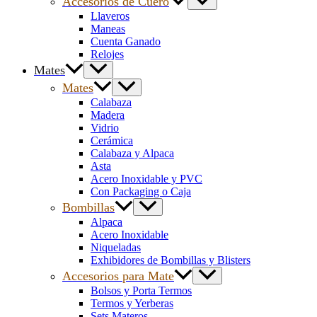
Accesorios de Cuero
Llaveros
Maneas
Cuenta Ganado
Relojes
Mates
Mates
Calabaza
Madera
Vidrio
Cerámica
Calabaza y Alpaca
Asta
Acero Inoxidable y PVC
Con Packaging o Caja
Bombillas
Alpaca
Acero Inoxidable
Niqueladas
Exhibidores de Bombillas y Blisters
Accesorios para Mate
Bolsos y Porta Termos
Termos y Yerberas
Sets Materos