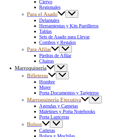
Ciervo
Regionales
Para el Asado
Delantales
Herramientas y Kits Parrilleros
Tablas
Sets de Asado para Llevar
Combos y Regalos
Para Afilar
Piedras de Afilar
Chairas
Marroquinería
Billeteras
Hombre
Mujer
Porta Documentos y Tarjeteros
Marroquinería Ejecutiva
Agendas y Carpetas
Maletines y Porta Notebooks
Porta Lapiceras
Bolsos
Carteras
Bolsos y Mochilas