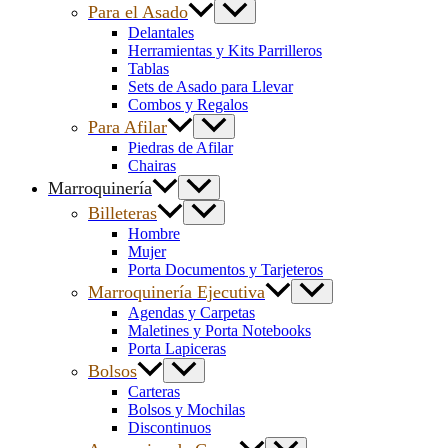
Para el Asado
Delantales
Herramientas y Kits Parrilleros
Tablas
Sets de Asado para Llevar
Combos y Regalos
Para Afilar
Piedras de Afilar
Chairas
Marroquinería
Billeteras
Hombre
Mujer
Porta Documentos y Tarjeteros
Marroquinería Ejecutiva
Agendas y Carpetas
Maletines y Porta Notebooks
Porta Lapiceras
Bolsos
Carteras
Bolsos y Mochilas
Discontinuos