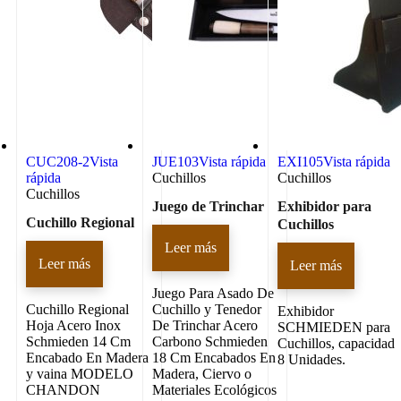
CUC208-2
Vista
JUE103
Vista rápida
EXI105
Vista rápida
rápida
Cuchillos
Cuchillos
Cuchillos
Juego de Trinchar
Exhibidor para
Cuchillo Regional
Cuchillos
Leer más
Leer más
Leer más
Juego Para Asado De
Cuchillo Regional
Cuchillo y Tenedor
Exhibidor
Hoja Acero Inox
De Trinchar Acero
SCHMIEDEN para
Schmieden 14 Cm
Carbono Schmieden
Cuchillos, capacidad
Encabado En Madera
18 Cm Encabados En
8 Unidades.
y vaina MODELO
Madera, Ciervo o
CHANDON
Materiales Ecológicos