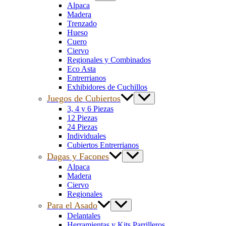
Alpaca
Madera
Trenzado
Hueso
Cuero
Ciervo
Regionales y Combinados
Eco Asta
Entrerrianos
Exhibidores de Cuchillos
Juegos de Cubiertos
3, 4 y 6 Piezas
12 Piezas
24 Piezas
Individuales
Cubiertos Entrerrianos
Dagas y Facones
Alpaca
Madera
Ciervo
Regionales
Para el Asado
Delantales
Herramientas y Kits Parrilleros