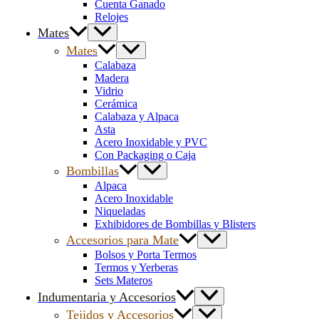
Cuenta Ganado
Relojes
Mates
Mates
Calabaza
Madera
Vidrio
Cerámica
Calabaza y Alpaca
Asta
Acero Inoxidable y PVC
Con Packaging o Caja
Bombillas
Alpaca
Acero Inoxidable
Niqueladas
Exhibidores de Bombillas y Blisters
Accesorios para Mate
Bolsos y Porta Termos
Termos y Yerberas
Sets Materos
Indumentaria y Accesorios
Tejidos y Accesorios