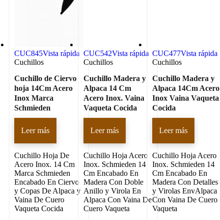
CUC845
Vista rápida
CUC542
Vista rápida
CUC477
Vista rápida
Cuchillos
Cuchillos
Cuchillos
Cuchillo de Ciervo
Cuchillo Madera y
Cuchillo Madera y
hoja 14Cm Acero
Alpaca 14 Cm
Alpaca 14Cm Acero
Inox Marca
Acero Inox. Vaina
Inox Vaina Vaqueta
Schmieden
Vaqueta Cocida
Cocida
Leer más
Leer más
Leer más
Cuchillo Hoja De
Cuchillo Hoja Acero
Cuchillo Hoja Acero
Acero Inox. 14 Cm
Inox. Schmieden 14
Inox. Schmieden 14
Marca Schmieden
Cm Encabado En
Cm Encabado En
Encabado En Ciervo
Madera Con Doble
Madera Con Detalles
y Copas De Alpaca y
Anillo y Virola En
y Virolas EnvAlpaca
Vaina De Cuero
Alpaca Con Vaina De
Con Vaina De Cuero
Vaqueta Cocida
Cuero Vaqueta
Vaqueta