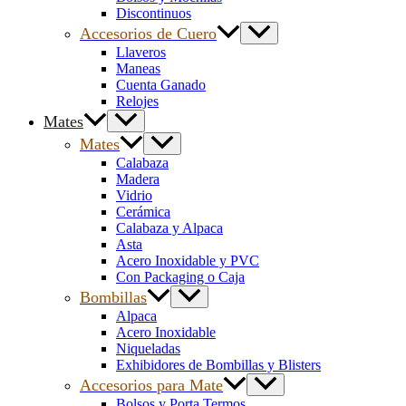
Discontinuos
Accesorios de Cuero
Llaveros
Maneas
Cuenta Ganado
Relojes
Mates
Mates
Calabaza
Madera
Vidrio
Cerámica
Calabaza y Alpaca
Asta
Acero Inoxidable y PVC
Con Packaging o Caja
Bombillas
Alpaca
Acero Inoxidable
Niqueladas
Exhibidores de Bombillas y Blisters
Accesorios para Mate
Bolsos y Porta Termos