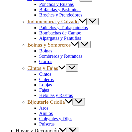
Ponchos y Ruanas
Bufandas y Pashminas
Broches y Prendedores
Indumentaria y Calzado
Pañuelos y Trabapañuelos
Bombachas de Campo
Alpargatas y Pantuflas
Boinas y Sombreros
Boinas
Sombreros y Retrancas
Gorros
Cintos y Fajas
Cintos
Culeros
Lonjas
Fajas
Hebillas y Rastras
Bijouterie Criolla
Aros
Anillos
Colgantes y Dijes
Pulseras
Hogar y Decoración