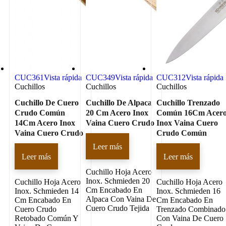
CUC361
Vista rápida
CUC349
Vista rápida
CUC312
Vista rápida
Cuchillos
Cuchillos
Cuchillos
Cuchillo De Cuero
Cuchillo De Alpaca
Cuchillo Trenzado
Crudo Común
20 Cm Acero Inox
Común 16Cm Acer
14Cm Acero Inox
Vaina Cuero Crudo
Inox Vaina Cuero
Vaina Cuero Crudo
Crudo Común
Leer más
Leer más
Leer más
Cuchillo Hoja Acero
Inox. Schmieden 20
Cuchillo Hoja Acero
Cuchillo Hoja Acero
Cm Encabado En
Inox. Schmieden 14
Inox. Schmieden 16
Alpaca Con Vaina De
Cm Encabado En
Cm Encabado En
Cuero Crudo Tejida
Cuero Crudo
Trenzado Combinado
Retobado Común Y
Con Vaina De Cuero