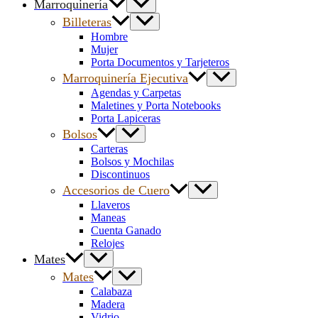
Marroquinería
Billeteras
Hombre
Mujer
Porta Documentos y Tarjeteros
Marroquinería Ejecutiva
Agendas y Carpetas
Maletines y Porta Notebooks
Porta Lapiceras
Bolsos
Carteras
Bolsos y Mochilas
Discontinuos
Accesorios de Cuero
Llaveros
Maneas
Cuenta Ganado
Relojes
Mates
Mates
Calabaza
Madera
Vidrio