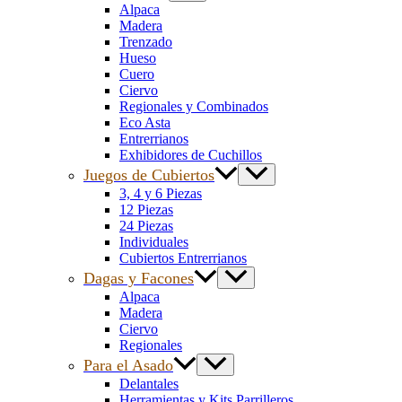
Alpaca
Madera
Trenzado
Hueso
Cuero
Ciervo
Regionales y Combinados
Eco Asta
Entrerrianos
Exhibidores de Cuchillos
Juegos de Cubiertos
3, 4 y 6 Piezas
12 Piezas
24 Piezas
Individuales
Cubiertos Entrerrianos
Dagas y Facones
Alpaca
Madera
Ciervo
Regionales
Para el Asado
Delantales
Herramientas y Kits Parrilleros