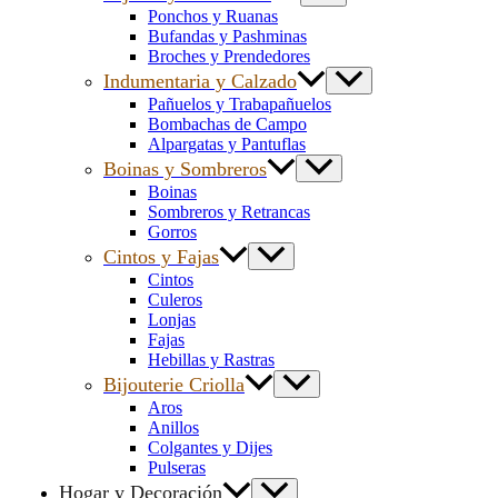
Ponchos y Ruanas
Bufandas y Pashminas
Broches y Prendedores
Indumentaria y Calzado
Pañuelos y Trabapañuelos
Bombachas de Campo
Alpargatas y Pantuflas
Boinas y Sombreros
Boinas
Sombreros y Retrancas
Gorros
Cintos y Fajas
Cintos
Culeros
Lonjas
Fajas
Hebillas y Rastras
Bijouterie Criolla
Aros
Anillos
Colgantes y Dijes
Pulseras
Hogar y Decoración