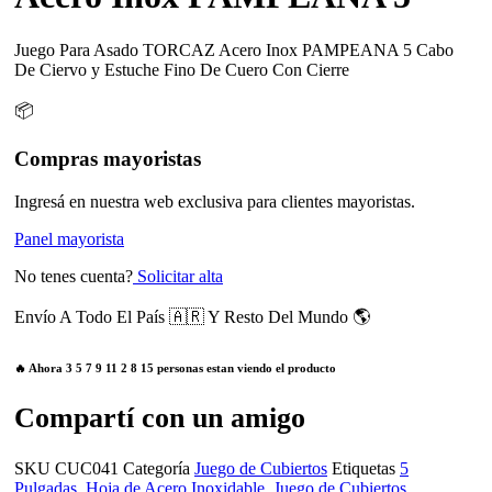
Juego Para Asado TORCAZ Acero Inox PAMPEANA 5 Cabo
De Ciervo y Estuche Fino De Cuero Con Cierre
📦
Compras mayoristas
Ingresá en nuestra web exclusiva para clientes mayoristas.
Panel mayorista
No tenes cuenta?
Solicitar alta
Envío A Todo El País 🇦🇷 Y Resto Del Mundo 🌎
🔥 Ahora
3
5
7
9
11
2
8
15
personas estan viendo el producto
Compartí con un amigo
SKU
CUC041
Categoría
Juego de Cubiertos
Etiquetas
5
Pulgadas
,
Hoja de Acero Inoxidable
,
Juego de Cubiertos