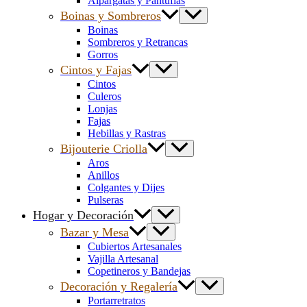
Alpargatas y Pantuflas
Boinas y Sombreros
Boinas
Sombreros y Retrancas
Gorros
Cintos y Fajas
Cintos
Culeros
Lonjas
Fajas
Hebillas y Rastras
Bijouterie Criolla
Aros
Anillos
Colgantes y Dijes
Pulseras
Hogar y Decoración
Bazar y Mesa
Cubiertos Artesanales
Vajilla Artesanal
Copetineros y Bandejas
Decoración y Regalería
Portarretratos