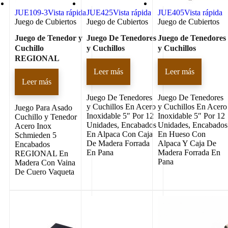
JUE109-3
Vista rápida
JUE425
Vista rápida
JUE405
Vista rápida
Juego de Cubiertos
Juego de Cubiertos
Juego de Cubiertos
Juego de Tenedor y
Juego De Tenedores
Juego de Tenedores
Cuchillo
y Cuchillos
y Cuchillos
REGIONAL
Leer más
Leer más
Leer más
Juego De Tenedores
Juego De Tenedores
y Cuchillos En Acero
y Cuchillos En Acero
Juego Para Asado
Inoxidable 5″ Por 12
Inoxidable 5″ Por 12
Cuchillo y Tenedor
Unidades, Encabados
Unidades, Encabados
Acero Inox
En Alpaca Con Caja
En Hueso Con
Schmieden 5
De Madera Forrada
Alpaca Y Caja De
Encabados
En Pana
Madera Forrada En
REGIONAL En
Pana
Madera Con Vaina
De Cuero Vaqueta