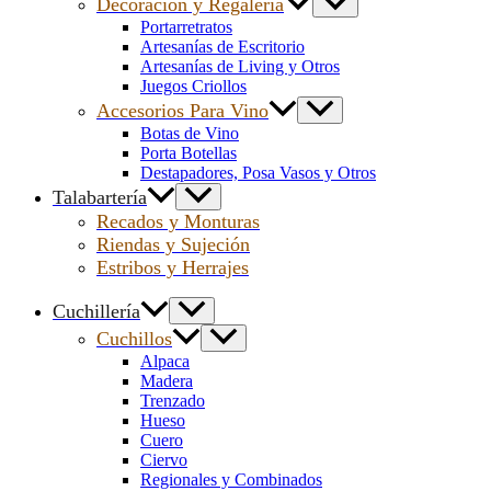
Decoración y Regalería
Portarretratos
Artesanías de Escritorio
Artesanías de Living y Otros
Juegos Criollos
Accesorios Para Vino
Botas de Vino
Porta Botellas
Destapadores, Posa Vasos y Otros
Talabartería
Recados y Monturas
Riendas y Sujeción
Estribos y Herrajes
Cuchillería
Cuchillos
Alpaca
Madera
Trenzado
Hueso
Cuero
Ciervo
Regionales y Combinados