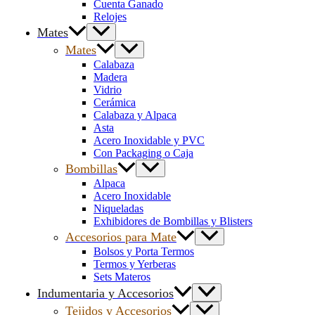
Cuenta Ganado
Relojes
Mates
Mates
Calabaza
Madera
Vidrio
Cerámica
Calabaza y Alpaca
Asta
Acero Inoxidable y PVC
Con Packaging o Caja
Bombillas
Alpaca
Acero Inoxidable
Niqueladas
Exhibidores de Bombillas y Blisters
Accesorios para Mate
Bolsos y Porta Termos
Termos y Yerberas
Sets Materos
Indumentaria y Accesorios
Tejidos y Accesorios