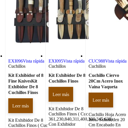
EXI096
Vista rápida
EXI095
Vista rápida
CUC988
Vista rápida
Cuchillos
Cuchillos
Cuchillos
Kit Exhibidor of 8
Kit Exhibidor De 8
Cuchillo Ciervo
Fine KnivesKit
Cuchillos Finos
20Cm Acero Inox
Exhibidor De 8
Vaina Vaqueta
Cuchillos Finos
Leer más
Leer más
Leer más
Kit Exhibidor De 8
Cuchillos Finos ( Cuc
Cuchillo Hoja Acero
361,230,840,311,408,300,345,638)
Inox. Schmieden 20
Kit Exhibidor De 8
Con Exhibidor
Cm Encabado En
Cuchillos Finos ( Cuc