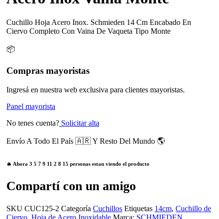
Cuchillo Hoja Acero Inox. Schmieden 14 Cm Encabado En
Ciervo Completo Con Vaina De Vaqueta Tipo Monte
📦
Compras mayoristas
Ingresá en nuestra web exclusiva para clientes mayoristas.
Panel mayorista
No tenes cuenta?
Solicitar alta
Envío A Todo El País 🇦🇷 Y Resto Del Mundo 🌎
🔥 Ahora
3
5
7
9
11
2
8
15
personas estan viendo el producto
Compartí con un amigo
SKU
CUC125-2
Categoría
Cuchillos
Etiquetas
14cm
,
Cuchillo de
Ciervo
,
Hoja de Acero Inoxidable
Marca:
SCHMIEDEN