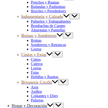
Ponchos y Ruanas
Bufandas y Pashminas
Broches y Prendedores
Indumentaria y Calzado
Pañuelos y Trabapañuelos
Bombachas de Campo
Alpargatas y Pantuflas
Boinas y Sombreros
Boinas
Sombreros y Retrancas
Gorros
Cintos y Fajas
Cintos
Culeros
Lonjas
Fajas
Hebillas y Rastras
Bijouterie Criolla
Aros
Anillos
Colgantes y Dijes
Pulseras
Hogar y Decoración