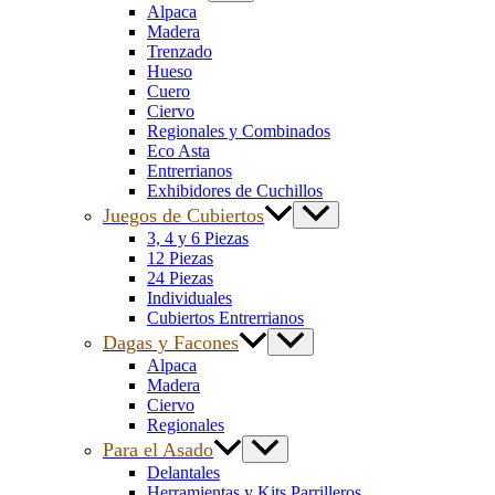
Alpaca
Madera
Trenzado
Hueso
Cuero
Ciervo
Regionales y Combinados
Eco Asta
Entrerrianos
Exhibidores de Cuchillos
Juegos de Cubiertos
3, 4 y 6 Piezas
12 Piezas
24 Piezas
Individuales
Cubiertos Entrerrianos
Dagas y Facones
Alpaca
Madera
Ciervo
Regionales
Para el Asado
Delantales
Herramientas y Kits Parrilleros