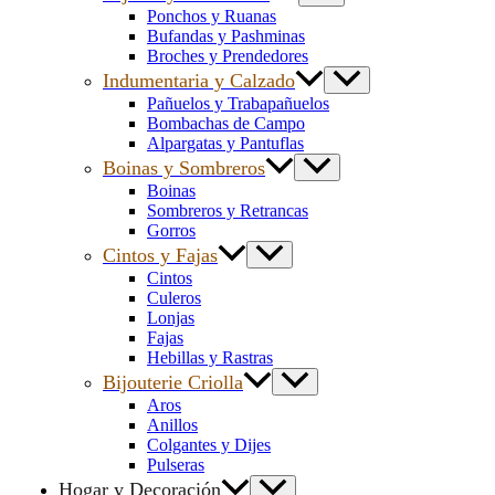
Ponchos y Ruanas
Bufandas y Pashminas
Broches y Prendedores
Indumentaria y Calzado
Pañuelos y Trabapañuelos
Bombachas de Campo
Alpargatas y Pantuflas
Boinas y Sombreros
Boinas
Sombreros y Retrancas
Gorros
Cintos y Fajas
Cintos
Culeros
Lonjas
Fajas
Hebillas y Rastras
Bijouterie Criolla
Aros
Anillos
Colgantes y Dijes
Pulseras
Hogar y Decoración