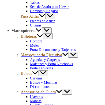
Tablas
Sets de Asado para Llevar
Combos y Regalos
Para Afilar
Piedras de Afilar
Chairas
Marroquinería
Billeteras
Hombre
Mujer
Porta Documentos y Tarjeteros
Marroquinería Ejecutiva
Agendas y Carpetas
Maletines y Porta Notebooks
Porta Lapiceras
Bolsos
Carteras
Bolsos y Mochilas
Discontinuos
Accesorios de Cuero
Llaveros
Maneas