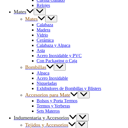
Cuenta Ganado
Relojes
Mates
Mates
Calabaza
Madera
Vidrio
Cerámica
Calabaza y Alpaca
Asta
Acero Inoxidable y PVC
Con Packaging o Caja
Bombillas
Alpaca
Acero Inoxidable
Niqueladas
Exhibidores de Bombillas y Blisters
Accesorios para Mate
Bolsos y Porta Termos
Termos y Yerberas
Sets Materos
Indumentaria y Accesorios
Tejidos y Accesorios