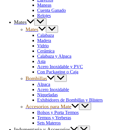
Maneas
Cuenta Ganado
Relojes
Mates
Mates
Calabaza
Madera
Vidrio
Cerámica
Calabaza y Alpaca
Asta
Acero Inoxidable y PVC
Con Packaging o Caja
Bombillas
Alpaca
Acero Inoxidable
Niqueladas
Exhibidores de Bombillas y Blisters
Accesorios para Mate
Bolsos y Porta Termos
Termos y Yerberas
Sets Materos
Indumentaria y Accesorios