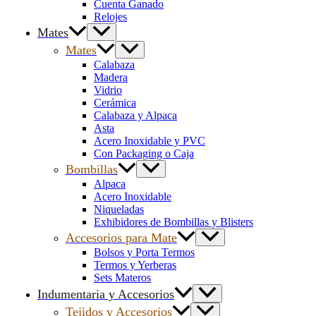
Cuenta Ganado
Relojes
Mates
Mates
Calabaza
Madera
Vidrio
Cerámica
Calabaza y Alpaca
Asta
Acero Inoxidable y PVC
Con Packaging o Caja
Bombillas
Alpaca
Acero Inoxidable
Niqueladas
Exhibidores de Bombillas y Blisters
Accesorios para Mate
Bolsos y Porta Termos
Termos y Yerberas
Sets Materos
Indumentaria y Accesorios
Tejidos y Accesorios