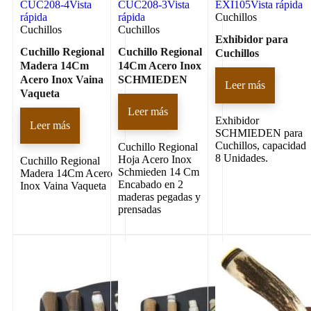
CUC208-4
Vista
CUC208-3
Vista
EXI105
Vista rápida
rápida
rápida
Cuchillos
Cuchillos
Cuchillos
Exhibidor para
Cuchillo Regional
Cuchillo Regional
Cuchillos
Madera 14Cm
14Cm Acero Inox
Acero Inox Vaina
SCHMIEDEN
Leer más
Vaqueta
Leer más
Exhibidor
Leer más
SCHMIEDEN para
Cuchillos, capacidad
Cuchillo Regional
8 Unidades.
Hoja Acero Inox
Cuchillo Regional
Schmieden 14 Cm
Madera 14Cm Acero
Encabado en 2
Inox Vaina Vaqueta
maderas pegadas y
prensadas