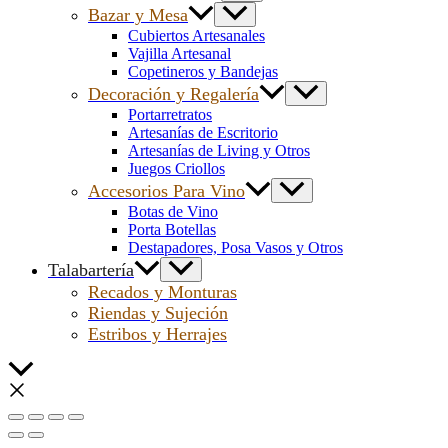
Bazar y Mesa
Cubiertos Artesanales
Vajilla Artesanal
Copetineros y Bandejas
Decoración y Regalería
Portarretratos
Artesanías de Escritorio
Artesanías de Living y Otros
Juegos Criollos
Accesorios Para Vino
Botas de Vino
Porta Botellas
Destapadores, Posa Vasos y Otros
Talabartería
Recados y Monturas
Riendas y Sujeción
Estribos y Herrajes
Scroll
al
inicio