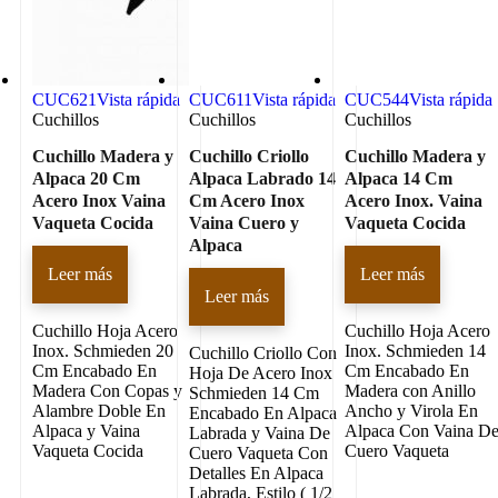
CUC621
Vista rápida
CUC611
Vista rápida
CUC544
Vista rápida
Cuchillos
Cuchillos
Cuchillos
Cuchillo Madera y
Cuchillo Criollo
Cuchillo Madera y
Alpaca 20 Cm
Alpaca Labrado 14
Alpaca 14 Cm
Acero Inox Vaina
Cm Acero Inox
Acero Inox. Vaina
Vaqueta Cocida
Vaina Cuero y
Vaqueta Cocida
Alpaca
Leer más
Leer más
Leer más
Cuchillo Hoja Acero
Cuchillo Hoja Acero
Inox. Schmieden 20
Inox. Schmieden 14
Cuchillo Criollo Con
Cm Encabado En
Cm Encabado En
Hoja De Acero Inox
Madera Con Copas y
Madera con Anillo
Schmieden 14 Cm
Alambre Doble En
Ancho y Virola En
Encabado En Alpaca
Alpaca y Vaina
Alpaca Con Vaina D
Labrada y Vaina De
Vaqueta Cocida
Cuero Vaqueta
Cuero Vaqueta Con
Detalles En Alpaca
Labrada, Estilo ( 1/2