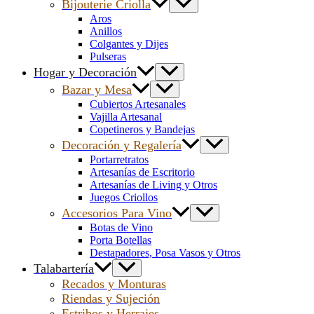
Bijouterie Criolla
Aros
Anillos
Colgantes y Dijes
Pulseras
Hogar y Decoración
Bazar y Mesa
Cubiertos Artesanales
Vajilla Artesanal
Copetineros y Bandejas
Decoración y Regalería
Portarretratos
Artesanías de Escritorio
Artesanías de Living y Otros
Juegos Criollos
Accesorios Para Vino
Botas de Vino
Porta Botellas
Destapadores, Posa Vasos y Otros
Talabartería
Recados y Monturas
Riendas y Sujeción
Estribos y Herrajes