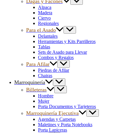
Dagas y Facones
Alpaca
Madera
Ciervo
Regionales
Para el Asado
Delantales
Herramientas y Kits Parrilleros
Tablas
Sets de Asado para Llevar
Combos y Regalos
Para Afilar
Piedras de Afilar
Chairas
Marroquinería
Billeteras
Hombre
Mujer
Porta Documentos y Tarjeteros
Marroquinería Ejecutiva
Agendas y Carpetas
Maletines y Porta Notebooks
Porta Lapiceras