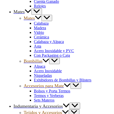
Cuenta Ganado
Relojes
Mates
Mates
Calabaza
Madera
Vidrio
Cerámica
Calabaza y Alpaca
Asta
Acero Inoxidable y PVC
Con Packaging o Caja
Bombillas
Alpaca
Acero Inoxidable
Niqueladas
Exhibidores de Bombillas y Blisters
Accesorios para Mate
Bolsos y Porta Termos
Termos y Yerberas
Sets Materos
Indumentaria y Accesorios
Tejidos y Accesorios