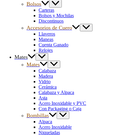
Bolsos
Carteras
Bolsos y Mochilas
Discontinuos
Accesorios de Cuero
Llaveros
Maneas
Cuenta Ganado
Relojes
Mates
Mates
Calabaza
Madera
Vidrio
Cerámica
Calabaza y Alpaca
Asta
Acero Inoxidable y PVC
Con Packaging o Caja
Bombillas
Alpaca
Acero Inoxidable
Niqueladas