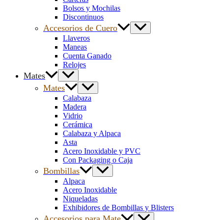
Bolsos y Mochilas
Discontinuos
Accesorios de Cuero
Llaveros
Maneas
Cuenta Ganado
Relojes
Mates
Mates
Calabaza
Madera
Vidrio
Cerámica
Calabaza y Alpaca
Asta
Acero Inoxidable y PVC
Con Packaging o Caja
Bombillas
Alpaca
Acero Inoxidable
Niqueladas
Exhibidores de Bombillas y Blisters
Accesorios para Mate