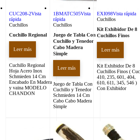
CUC208-2
Vista
1BMATC505
Vista
EXI098
Vista rápida
rápida
rápida
Cuchillos
Cuchillos
Cuchillos
Kit Exhibidor De 8
Cuchillo Regional
Juego de Tabla Con
Cuchillos Finos
Cuchillo y Tenedor
Cabo Madera
Leer más
Leer más
Simple
Cuchillo Regional
Kit Exhibidor De 8
Leer más
Hoja Acero Inox
Cuchillos Finos ( Cu
Schmieden 14 Cm
410, 235, 601, 404,
Encabado En Madera
610, 611, 345, 546 )
Juego de Tabla Con
y vaina MODELO
Con Exhibidor
Cuchillo y Tenedor
CHANDON
Schmieden 14 Cm
Cabo Cabo Madera
Simple