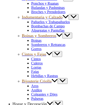
Ponchos y Ruanas
Bufandas y Pashminas
Broches y Prendedores
Indumentaria y Calzado
Pañuelos y Trabapañuelos
Bombachas de Campo
Alpargatas y Pantuflas
Boinas y Sombreros
Boinas
Sombreros y Retrancas
Gorros
Cintos y Fajas
Cintos
Culeros
Lonjas
Fajas
Hebillas y Rastras
Bijouterie Criolla
Aros
Anillos
Colgantes y Dijes
Pulseras
Hogar y Decoración