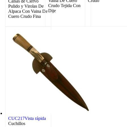
Vaina De Cuero
Crudo
Calsas de Ciervo
Crudo Tejida Con
Pulido y Virolas De
Dije
Alpaca Con Vaina De
Cuero Crudo Fina
CUC217
Vista rápida
Cuchillos