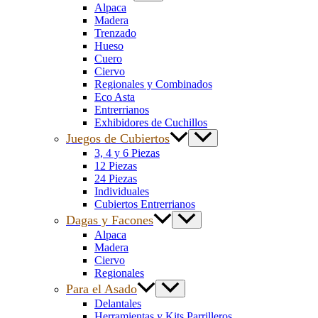
Alpaca
Madera
Trenzado
Hueso
Cuero
Ciervo
Regionales y Combinados
Eco Asta
Entrerrianos
Exhibidores de Cuchillos
Juegos de Cubiertos
3, 4 y 6 Piezas
12 Piezas
24 Piezas
Individuales
Cubiertos Entrerrianos
Dagas y Facones
Alpaca
Madera
Ciervo
Regionales
Para el Asado
Delantales
Herramientas y Kits Parrilleros