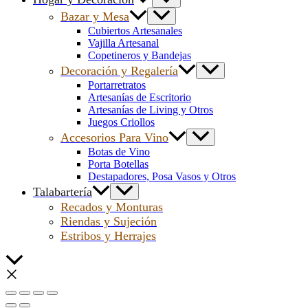
Bazar y Mesa
Cubiertos Artesanales
Vajilla Artesanal
Copetineros y Bandejas
Decoración y Regalería
Portarretratos
Artesanías de Escritorio
Artesanías de Living y Otros
Juegos Criollos
Accesorios Para Vino
Botas de Vino
Porta Botellas
Destapadores, Posa Vasos y Otros
Talabartería
Recados y Monturas
Riendas y Sujeción
Estribos y Herrajes
Scroll
al
inicio