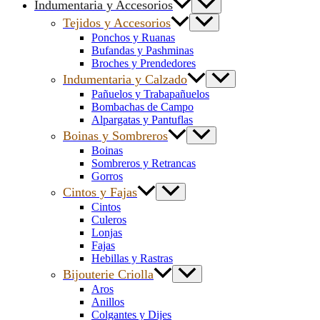
Indumentaria y Accesorios
Tejidos y Accesorios
Ponchos y Ruanas
Bufandas y Pashminas
Broches y Prendedores
Indumentaria y Calzado
Pañuelos y Trabapañuelos
Bombachas de Campo
Alpargatas y Pantuflas
Boinas y Sombreros
Boinas
Sombreros y Retrancas
Gorros
Cintos y Fajas
Cintos
Culeros
Lonjas
Fajas
Hebillas y Rastras
Bijouterie Criolla
Aros
Anillos
Colgantes y Dijes