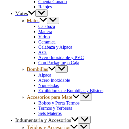
Cuenta Ganado
Relojes
Mates
Mates
Calabaza
Madera
Vidrio
Cerámica
Calabaza y Alpaca
Asta
Acero Inoxidable y PVC
Con Packaging o Caja
Bombillas
Alpaca
Acero Inoxidable
Niqueladas
Exhibidores de Bombillas y Blisters
Accesorios para Mate
Bolsos y Porta Termos
Termos y Yerberas
Sets Materos
Indumentaria y Accesorios
Tejidos y Accesorios