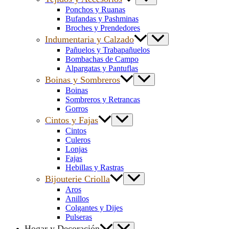
Ponchos y Ruanas
Bufandas y Pashminas
Broches y Prendedores
Indumentaria y Calzado
Pañuelos y Trabapañuelos
Bombachas de Campo
Alpargatas y Pantuflas
Boinas y Sombreros
Boinas
Sombreros y Retrancas
Gorros
Cintos y Fajas
Cintos
Culeros
Lonjas
Fajas
Hebillas y Rastras
Bijouterie Criolla
Aros
Anillos
Colgantes y Dijes
Pulseras
Hogar y Decoración