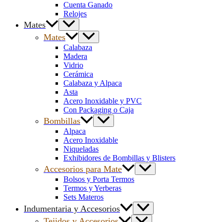
Cuenta Ganado
Relojes
Mates
Mates
Calabaza
Madera
Vidrio
Cerámica
Calabaza y Alpaca
Asta
Acero Inoxidable y PVC
Con Packaging o Caja
Bombillas
Alpaca
Acero Inoxidable
Niqueladas
Exhibidores de Bombillas y Blisters
Accesorios para Mate
Bolsos y Porta Termos
Termos y Yerberas
Sets Materos
Indumentaria y Accesorios
Tejidos y Accesorios