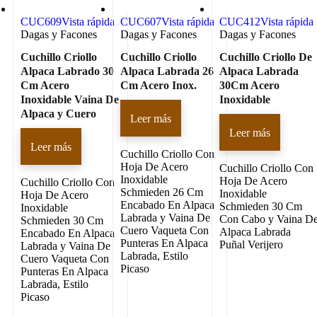
CUC609
Vista rápida
CUC607
Vista rápida
CUC412
Vista rápida
Dagas y Facones
Dagas y Facones
Dagas y Facones
Cuchillo Criollo
Cuchillo Criollo
Cuchillo Criollo De
Alpaca Labrado 30
Alpaca Labrada 26
Alpaca Labrada
Cm Acero
Cm Acero Inox.
30Cm Acero
Inoxidable Vaina De
Inoxidable
Alpaca y Cuero
Leer más
Leer más
Leer más
Cuchillo Criollo Con
Hoja De Acero
Cuchillo Criollo Con
Inoxidable
Hoja De Acero
Cuchillo Criollo Con
Schmieden 26 Cm
Inoxidable
Hoja De Acero
Encabado En Alpaca
Schmieden 30 Cm
Inoxidable
Labrada y Vaina De
Con Cabo y Vaina D
Schmieden 30 Cm
Cuero Vaqueta Con
Alpaca Labrada
Encabado En Alpaca
Punteras En Alpaca
Puñal Verijero
Labrada y Vaina De
Labrada, Estilo
Cuero Vaqueta Con
Picaso
Punteras En Alpaca
Labrada, Estilo
Picaso