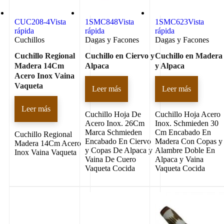
CUC208-4
Vista
1SMC848
Vista
1SMC623
Vista
rápida
rápida
rápida
Cuchillos
Dagas y Facones
Dagas y Facones
Cuchillo Regional
Cuchillo en Ciervo y
Cuchillo en Madera
Madera 14Cm
Alpaca
y Alpaca
Acero Inox Vaina
Vaqueta
Leer más
Leer más
Leer más
Cuchillo Hoja De
Cuchillo Hoja Acero
Acero Inox. 26Cm
Inox. Schmieden 30
Marca Schmieden
Cm Encabado En
Cuchillo Regional
Encabado En Ciervo
Madera Con Copas y
Madera 14Cm Acero
y Copas De Alpaca y
Alambre Doble En
Inox Vaina Vaqueta
Vaina De Cuero
Alpaca y Vaina
Vaqueta Cocida
Vaqueta Cocida