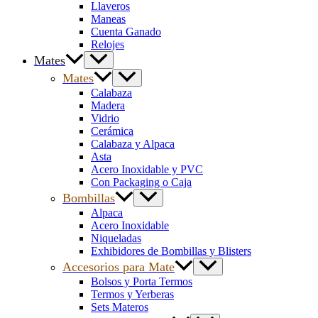
Llaveros
Maneas
Cuenta Ganado
Relojes
Mates
Mates
Calabaza
Madera
Vidrio
Cerámica
Calabaza y Alpaca
Asta
Acero Inoxidable y PVC
Con Packaging o Caja
Bombillas
Alpaca
Acero Inoxidable
Niqueladas
Exhibidores de Bombillas y Blisters
Accesorios para Mate
Bolsos y Porta Termos
Termos y Yerberas
Sets Materos