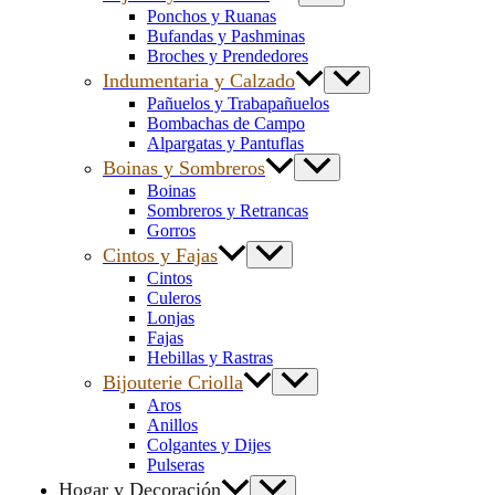
Ponchos y Ruanas
Bufandas y Pashminas
Broches y Prendedores
Indumentaria y Calzado
Pañuelos y Trabapañuelos
Bombachas de Campo
Alpargatas y Pantuflas
Boinas y Sombreros
Boinas
Sombreros y Retrancas
Gorros
Cintos y Fajas
Cintos
Culeros
Lonjas
Fajas
Hebillas y Rastras
Bijouterie Criolla
Aros
Anillos
Colgantes y Dijes
Pulseras
Hogar y Decoración