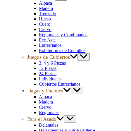
Alpaca
Madera
Trenzado
Hueso
Cuero
Ciervo
Regionales y Combinados
Eco Asta
Entrerrianos
Exhibidores de Cuchillos
Juegos de Cubiertos
3, 4 y 6 Piezas
12 Piezas
24 Piezas
Individuales
Cubiertos Entrerrianos
Dagas y Facones
Alpaca
Madera
Ciervo
Regionales
Para el Asado
Delantales
Herramientas y Kits Parrilleros