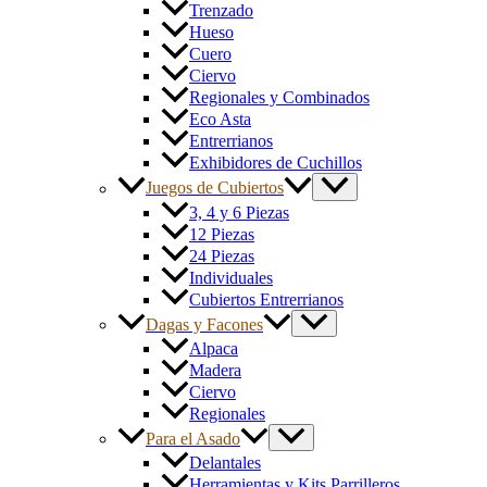
Trenzado
Hueso
Cuero
Ciervo
Regionales y Combinados
Eco Asta
Entrerrianos
Exhibidores de Cuchillos
Juegos de Cubiertos
3, 4 y 6 Piezas
12 Piezas
24 Piezas
Individuales
Cubiertos Entrerrianos
Dagas y Facones
Alpaca
Madera
Ciervo
Regionales
Para el Asado
Delantales
Herramientas y Kits Parrilleros