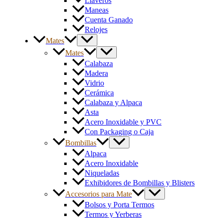
Llaveros
Maneas
Cuenta Ganado
Relojes
Mates
Mates
Calabaza
Madera
Vidrio
Cerámica
Calabaza y Alpaca
Asta
Acero Inoxidable y PVC
Con Packaging o Caja
Bombillas
Alpaca
Acero Inoxidable
Niqueladas
Exhibidores de Bombillas y Blisters
Accesorios para Mate
Bolsos y Porta Termos
Termos y Yerberas