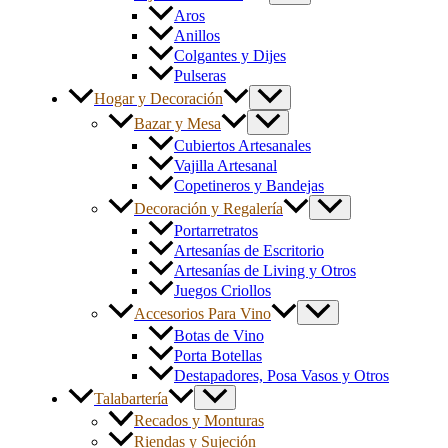
Aros
Anillos
Colgantes y Dijes
Pulseras
Hogar y Decoración
Bazar y Mesa
Cubiertos Artesanales
Vajilla Artesanal
Copetineros y Bandejas
Decoración y Regalería
Portarretratos
Artesanías de Escritorio
Artesanías de Living y Otros
Juegos Criollos
Accesorios Para Vino
Botas de Vino
Porta Botellas
Destapadores, Posa Vasos y Otros
Talabartería
Recados y Monturas
Riendas y Sujeción