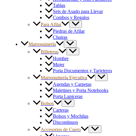
Tablas
Sets de Asado para Llevar
Combos y Regalos
Para Afilar
Piedras de Afilar
Chairas
Marroquinería
Billeteras
Hombre
Mujer
Porta Documentos y Tarjeteros
Marroquinería Ejecutiva
Agendas y Carpetas
Maletines y Porta Notebooks
Porta Lapiceras
Bolsos
Carteras
Bolsos y Mochilas
Discontinuos
Accesorios de Cuero