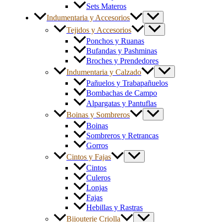
Sets Materos
Indumentaria y Accesorios
Tejidos y Accesorios
Ponchos y Ruanas
Bufandas y Pashminas
Broches y Prendedores
Indumentaria y Calzado
Pañuelos y Trabapañuelos
Bombachas de Campo
Alpargatas y Pantuflas
Boinas y Sombreros
Boinas
Sombreros y Retrancas
Gorros
Cintos y Fajas
Cintos
Culeros
Lonjas
Fajas
Hebillas y Rastras
Bijouterie Criolla