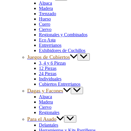
Alpaca
Madera
Trenzado
Hueso
Cuero
Ciervo
Regionales y Combinados
Eco Asta
Entrerrianos
Exhibidores de Cuchillos
Juegos de Cubiertos
3, 4 y 6 Piezas
12 Piezas
24 Piezas
Individuales
Cubiertos Entrerrianos
Dagas y Facones
Alpaca
Madera
Ciervo
Regionales
Para el Asado
Delantales
Herramientas y Kits Parrilleros