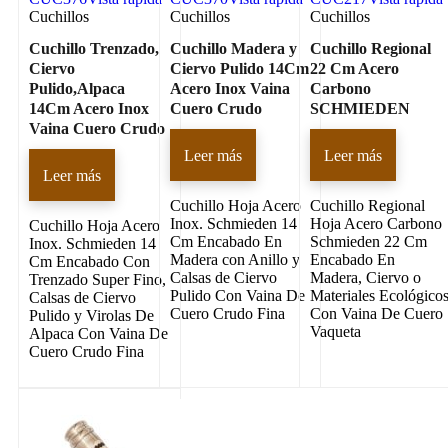
Cuchillos
Cuchillos
Cuchillos
Cuchillo Trenzado,
Cuchillo Madera y
Cuchillo Regional
Ciervo
Ciervo Pulido 14Cm
22 Cm Acero
Pulido,Alpaca
Acero Inox Vaina
Carbono
14Cm Acero Inox
Cuero Crudo
SCHMIEDEN
Vaina Cuero Crudo
Leer más
Leer más
Leer más
Cuchillo Hoja Acero
Cuchillo Regional
Inox. Schmieden 14
Hoja Acero Carbono
Cuchillo Hoja Acero
Cm Encabado En
Schmieden 22 Cm
Inox. Schmieden 14
Madera con Anillo y
Encabado En
Cm Encabado Con
Calsas de Ciervo
Madera, Ciervo o
Trenzado Super Fino,
Pulido Con Vaina De
Materiales Ecológico
Calsas de Ciervo
Cuero Crudo Fina
Con Vaina De Cuero
Pulido y Virolas De
Vaqueta
Alpaca Con Vaina De
Cuero Crudo Fina