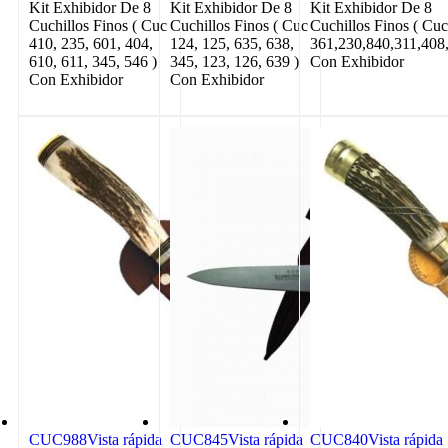
Kit Exhibidor De 8
Kit Exhibidor De 8
Kit Exhibidor De 8
Cuchillos Finos ( Cuc
Cuchillos Finos ( Cuc
Cuchillos Finos ( Cu
410, 235, 601, 404,
124, 125, 635, 638,
361,230,840,311,408
610, 611, 345, 546 )
345, 123, 126, 639 )
Con Exhibidor
Con Exhibidor
Con Exhibidor
CUC988
Vista rápida
CUC845
Vista rápida
CUC840
Vista rápida