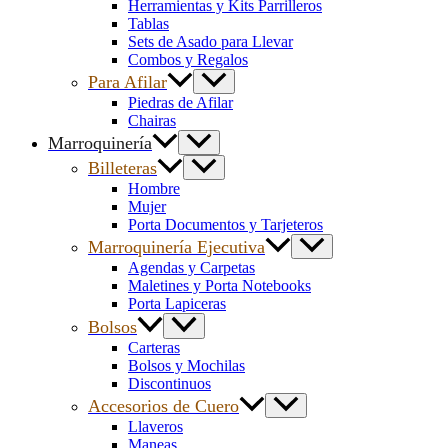
Herramientas y Kits Parrilleros
Tablas
Sets de Asado para Llevar
Combos y Regalos
Para Afilar
Piedras de Afilar
Chairas
Marroquinería
Billeteras
Hombre
Mujer
Porta Documentos y Tarjeteros
Marroquinería Ejecutiva
Agendas y Carpetas
Maletines y Porta Notebooks
Porta Lapiceras
Bolsos
Carteras
Bolsos y Mochilas
Discontinuos
Accesorios de Cuero
Llaveros
Maneas