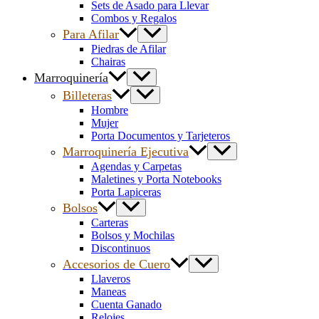
Sets de Asado para Llevar
Combos y Regalos
Para Afilar
Piedras de Afilar
Chairas
Marroquinería
Billeteras
Hombre
Mujer
Porta Documentos y Tarjeteros
Marroquinería Ejecutiva
Agendas y Carpetas
Maletines y Porta Notebooks
Porta Lapiceras
Bolsos
Carteras
Bolsos y Mochilas
Discontinuos
Accesorios de Cuero
Llaveros
Maneas
Cuenta Ganado
Relojes