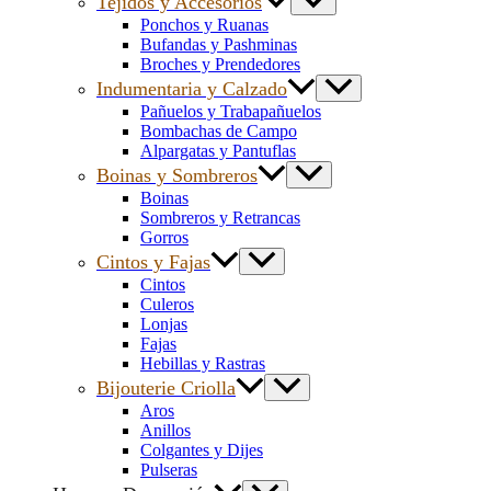
Tejidos y Accesorios
Ponchos y Ruanas
Bufandas y Pashminas
Broches y Prendedores
Indumentaria y Calzado
Pañuelos y Trabapañuelos
Bombachas de Campo
Alpargatas y Pantuflas
Boinas y Sombreros
Boinas
Sombreros y Retrancas
Gorros
Cintos y Fajas
Cintos
Culeros
Lonjas
Fajas
Hebillas y Rastras
Bijouterie Criolla
Aros
Anillos
Colgantes y Dijes
Pulseras