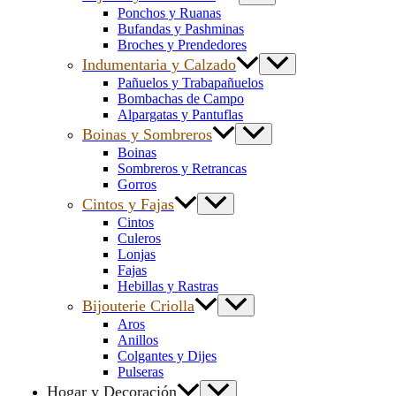
Ponchos y Ruanas
Bufandas y Pashminas
Broches y Prendedores
Indumentaria y Calzado
Pañuelos y Trabapañuelos
Bombachas de Campo
Alpargatas y Pantuflas
Boinas y Sombreros
Boinas
Sombreros y Retrancas
Gorros
Cintos y Fajas
Cintos
Culeros
Lonjas
Fajas
Hebillas y Rastras
Bijouterie Criolla
Aros
Anillos
Colgantes y Dijes
Pulseras
Hogar y Decoración