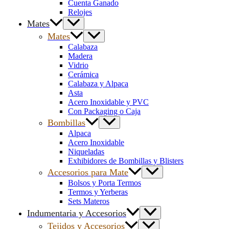
Cuenta Ganado
Relojes
Mates
Mates
Calabaza
Madera
Vidrio
Cerámica
Calabaza y Alpaca
Asta
Acero Inoxidable y PVC
Con Packaging o Caja
Bombillas
Alpaca
Acero Inoxidable
Niqueladas
Exhibidores de Bombillas y Blisters
Accesorios para Mate
Bolsos y Porta Termos
Termos y Yerberas
Sets Materos
Indumentaria y Accesorios
Tejidos y Accesorios