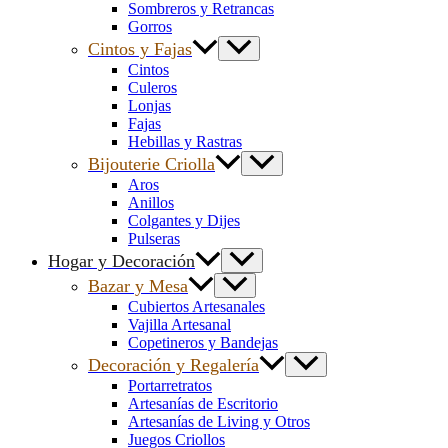
Sombreros y Retrancas
Gorros
Cintos y Fajas
Cintos
Culeros
Lonjas
Fajas
Hebillas y Rastras
Bijouterie Criolla
Aros
Anillos
Colgantes y Dijes
Pulseras
Hogar y Decoración
Bazar y Mesa
Cubiertos Artesanales
Vajilla Artesanal
Copetineros y Bandejas
Decoración y Regalería
Portarretratos
Artesanías de Escritorio
Artesanías de Living y Otros
Juegos Criollos