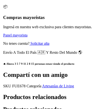
📦
Compras mayoristas
Ingresá en nuestra web exclusiva para clientes mayoristas.
Panel mayorista
No tenes cuenta?
Solicitar alta
Envío A Todo El País 🇦🇷 Y Resto Del Mundo 🌎
🔥 Ahora
3
5
7
9
11
2
8
15
personas estan viendo el producto
Compartí con un amigo
SKU
FUE678
Categoría
Artesanías de Living
Productos relacionados