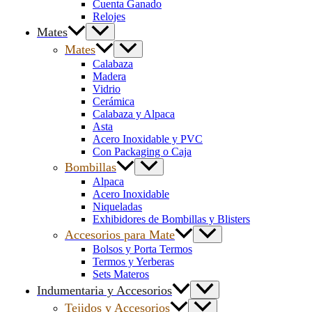
Cuenta Ganado
Relojes
Mates
Mates
Calabaza
Madera
Vidrio
Cerámica
Calabaza y Alpaca
Asta
Acero Inoxidable y PVC
Con Packaging o Caja
Bombillas
Alpaca
Acero Inoxidable
Niqueladas
Exhibidores de Bombillas y Blisters
Accesorios para Mate
Bolsos y Porta Termos
Termos y Yerberas
Sets Materos
Indumentaria y Accesorios
Tejidos y Accesorios