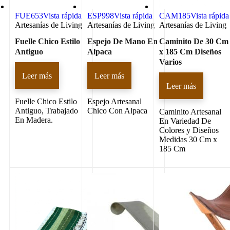
FUE653
Vista rápida
ESP998
Vista rápida
CAM185
Vista rápida
Artesanías de Living
Artesanías de Living
Artesanías de Living
Fuelle Chico Estilo
Espejo De Mano En
Caminito De 30 Cm
Antiguo
Alpaca
x 185 Cm Diseños
Varios
Leer más
Leer más
Leer más
Fuelle Chico Estilo
Espejo Artesanal
Antiguo, Trabajado
Chico Con Alpaca
Caminito Artesanal
En Madera.
En Variedad De
Colores y Diseños
Medidas 30 Cm x
185 Cm