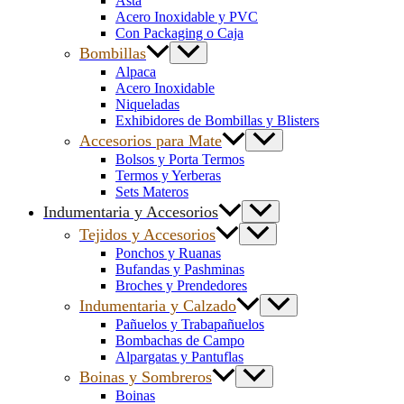
Asta
Acero Inoxidable y PVC
Con Packaging o Caja
Bombillas
Alpaca
Acero Inoxidable
Niqueladas
Exhibidores de Bombillas y Blisters
Accesorios para Mate
Bolsos y Porta Termos
Termos y Yerberas
Sets Materos
Indumentaria y Accesorios
Tejidos y Accesorios
Ponchos y Ruanas
Bufandas y Pashminas
Broches y Prendedores
Indumentaria y Calzado
Pañuelos y Trabapañuelos
Bombachas de Campo
Alpargatas y Pantuflas
Boinas y Sombreros
Boinas