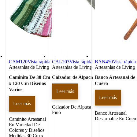
CAM120
Vista rápida
CAL203
Vista rápida
BAN450
Vista rápida
Artesanías de Living
Artesanías de Living
Artesanías de Living
Caminito De 30 Cm
Calzador de Alpaca
Banco Artesanal de
x 120 Cm Diseños
Cuero
Varios
Leer más
Leer más
Leer más
Calzador De Alpaca
Fino
Banco Artesanal
Desarmable En Cuer
Caminito Artesanal
En Variedad De
Colores y Diseños
Medidas 30 Cm x