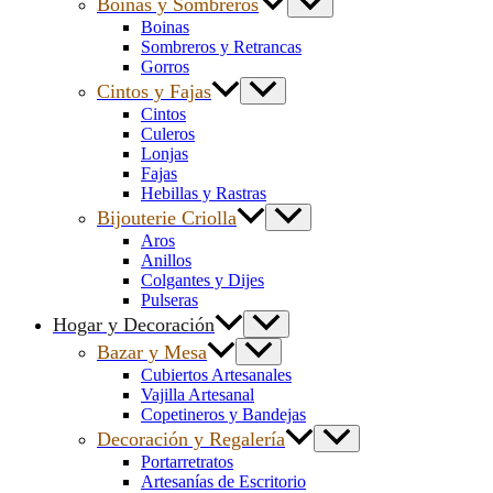
Boinas y Sombreros
Boinas
Sombreros y Retrancas
Gorros
Cintos y Fajas
Cintos
Culeros
Lonjas
Fajas
Hebillas y Rastras
Bijouterie Criolla
Aros
Anillos
Colgantes y Dijes
Pulseras
Hogar y Decoración
Bazar y Mesa
Cubiertos Artesanales
Vajilla Artesanal
Copetineros y Bandejas
Decoración y Regalería
Portarretratos
Artesanías de Escritorio