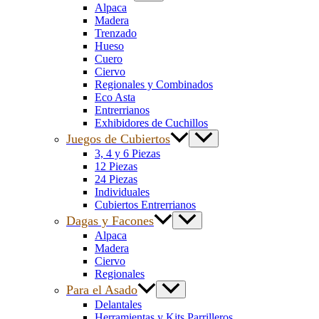
Alpaca
Madera
Trenzado
Hueso
Cuero
Ciervo
Regionales y Combinados
Eco Asta
Entrerrianos
Exhibidores de Cuchillos
Juegos de Cubiertos
3, 4 y 6 Piezas
12 Piezas
24 Piezas
Individuales
Cubiertos Entrerrianos
Dagas y Facones
Alpaca
Madera
Ciervo
Regionales
Para el Asado
Delantales
Herramientas y Kits Parrilleros