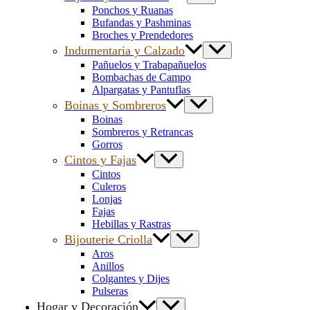
Ponchos y Ruanas
Bufandas y Pashminas
Broches y Prendedores
Indumentaria y Calzado
Pañuelos y Trabapañuelos
Bombachas de Campo
Alpargatas y Pantuflas
Boinas y Sombreros
Boinas
Sombreros y Retrancas
Gorros
Cintos y Fajas
Cintos
Culeros
Lonjas
Fajas
Hebillas y Rastras
Bijouterie Criolla
Aros
Anillos
Colgantes y Dijes
Pulseras
Hogar y Decoración