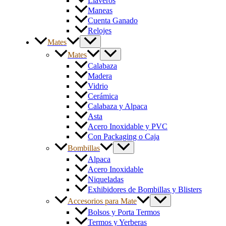
Llaveros
Maneas
Cuenta Ganado
Relojes
Mates
Mates
Calabaza
Madera
Vidrio
Cerámica
Calabaza y Alpaca
Asta
Acero Inoxidable y PVC
Con Packaging o Caja
Bombillas
Alpaca
Acero Inoxidable
Niqueladas
Exhibidores de Bombillas y Blisters
Accesorios para Mate
Bolsos y Porta Termos
Termos y Yerberas