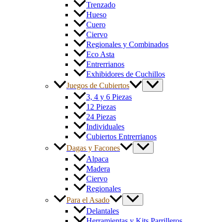
Trenzado
Hueso
Cuero
Ciervo
Regionales y Combinados
Eco Asta
Entrerrianos
Exhibidores de Cuchillos
Juegos de Cubiertos
3, 4 y 6 Piezas
12 Piezas
24 Piezas
Individuales
Cubiertos Entrerrianos
Dagas y Facones
Alpaca
Madera
Ciervo
Regionales
Para el Asado
Delantales
Herramientas y Kits Parrilleros