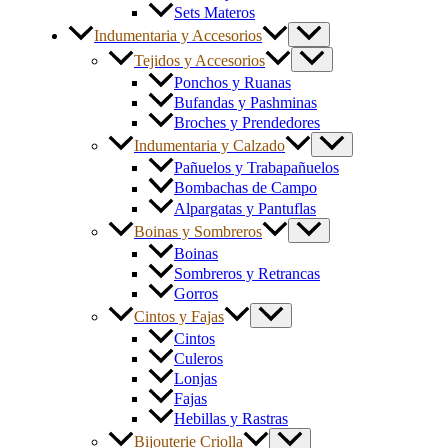
Sets Materos
Indumentaria y Accesorios
Tejidos y Accesorios
Ponchos y Ruanas
Bufandas y Pashminas
Broches y Prendedores
Indumentaria y Calzado
Pañuelos y Trabapañuelos
Bombachas de Campo
Alpargatas y Pantuflas
Boinas y Sombreros
Boinas
Sombreros y Retrancas
Gorros
Cintos y Fajas
Cintos
Culeros
Lonjas
Fajas
Hebillas y Rastras
Bijouterie Criolla