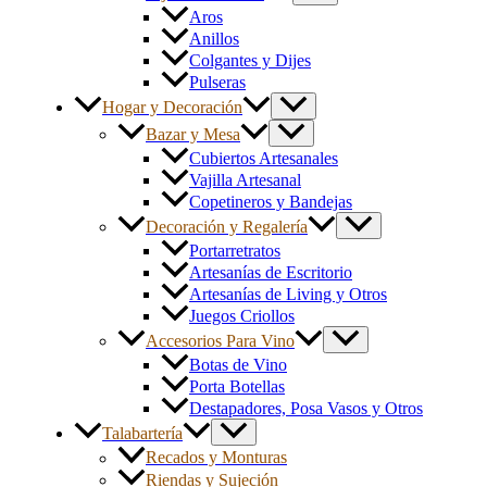
Aros
Anillos
Colgantes y Dijes
Pulseras
Hogar y Decoración
Bazar y Mesa
Cubiertos Artesanales
Vajilla Artesanal
Copetineros y Bandejas
Decoración y Regalería
Portarretratos
Artesanías de Escritorio
Artesanías de Living y Otros
Juegos Criollos
Accesorios Para Vino
Botas de Vino
Porta Botellas
Destapadores, Posa Vasos y Otros
Talabartería
Recados y Monturas
Riendas y Sujeción