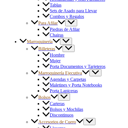
Tablas
Sets de Asado para Llevar
Combos y Regalos
Para Afilar
Piedras de Afilar
Chairas
Marroquinería
Billeteras
Hombre
Mujer
Porta Documentos y Tarjeteros
Marroquinería Ejecutiva
Agendas y Carpetas
Maletines y Porta Notebooks
Porta Lapiceras
Bolsos
Carteras
Bolsos y Mochilas
Discontinuos
Accesorios de Cuero