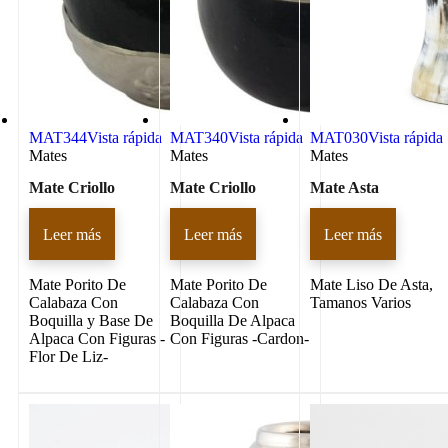
MAT344
Vista rápida
MAT340
Vista rápida
MAT030
Vista rápida
Mates
Mates
Mates
Mate Criollo
Mate Criollo
Mate Asta
Leer más
Leer más
Leer más
Mate Porito De
Mate Porito De
Mate Liso De Asta,
Calabaza Con
Calabaza Con
Tamanos Varios
Boquilla y Base De
Boquilla De Alpaca
Alpaca Con Figuras -
Con Figuras -Cardon-
Flor De Liz-