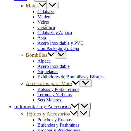
Mates
Calabaza
Madera
Vidrio
Cerámica
Calabaza y Alpaca
Asta
Acero Inoxidable y PVC
Con Packaging o Caja
Bombillas
Alpaca
Acero Inoxidable
Niqueladas
Exhibidores de Bombillas y Blisters
Accesorios para Mate
Bolsos y Porta Termos
Termos y Yerberas
Sets Materos
Indumentaria y Accesorios
Tejidos y Accesorios
Ponchos y Ruanas
Bufandas y Pashminas
Broches y Prendedores