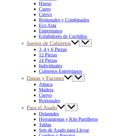
Hueso
Cuero
Ciervo
Regionales y Combinados
Eco Asta
Entrerrianos
Exhibidores de Cuchillos
Juegos de Cubiertos
3, 4 y 6 Piezas
12 Piezas
24 Piezas
Individuales
Cubiertos Entrerrianos
Dagas y Facones
Alpaca
Madera
Ciervo
Regionales
Para el Asado
Delantales
Herramientas y Kits Parrilleros
Tablas
Sets de Asado para Llevar
Combos y Regalos