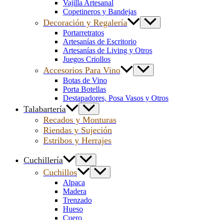
Vajilla Artesanal
Copetineros y Bandejas
Decoración y Regalería
Portarretratos
Artesanías de Escritorio
Artesanías de Living y Otros
Juegos Criollos
Accesorios Para Vino
Botas de Vino
Porta Botellas
Destapadores, Posa Vasos y Otros
Talabartería
Recados y Monturas
Riendas y Sujeción
Estribos y Herrajes
Cuchillería
Cuchillos
Alpaca
Madera
Trenzado
Hueso
Cuero