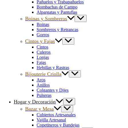
Pañuelos y Trabapañuelos
Bombachas de Campo
Alpargatas y Pantuflas
Boinas y Sombreros
Boinas
Sombreros y Retrancas
Gorros
Cintos y Fajas
Cintos
Culeros
Lonjas
Fajas
Hebillas y Rastras
Bijouterie Criolla
Aros
Anillos
Colgantes y Dijes
Pulseras
Hogar y Decoración
Bazar y Mesa
Cubiertos Artesanales
Vajilla Artesanal
Copetineros y Bandejas