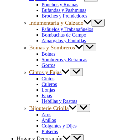
Ponchos y Ruanas
Bufandas y Pashminas
Broches y Prendedores
Indumentaria y Calzado
Pañuelos y Trabapañuelos
Bombachas de Campo
Alpargatas y Pantuflas
Boinas y Sombreros
Boinas
Sombreros y Retrancas
Gorros
Cintos y Fajas
Cintos
Culeros
Lonjas
Fajas
Hebillas y Rastras
Bijouterie Criolla
Aros
Anillos
Colgantes y Dijes
Pulseras
Hogar y Decoración