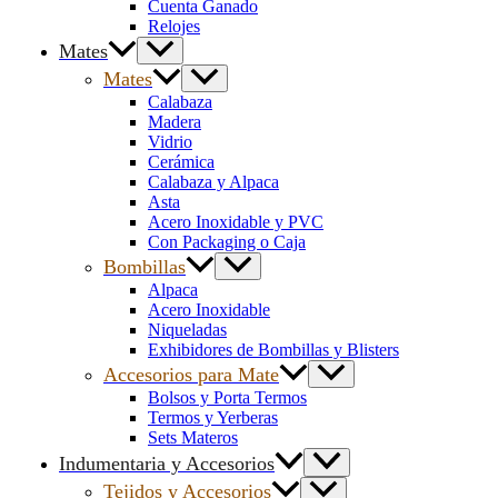
Cuenta Ganado
Relojes
Mates
Mates
Calabaza
Madera
Vidrio
Cerámica
Calabaza y Alpaca
Asta
Acero Inoxidable y PVC
Con Packaging o Caja
Bombillas
Alpaca
Acero Inoxidable
Niqueladas
Exhibidores de Bombillas y Blisters
Accesorios para Mate
Bolsos y Porta Termos
Termos y Yerberas
Sets Materos
Indumentaria y Accesorios
Tejidos y Accesorios