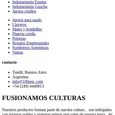
Indumentaria Equina
Indumentaria Gaucha
Juegos criollos
Juegos para asado
Llaveros
Mates y bombillas
Plateria criolla
Pulseras
Regalos Empresariales
Sombreros Argentinos
Vainas
contacto
Tandil, Buenos Aires
Argentina
info@100arg. com
+54 (249) 4440813
FUSIONAMOS CULTURAS
Nuestros productos forman parte de nuestra cultura , son trabajados
con texturas nobles y materias primas que salen de nuestra tierra, de