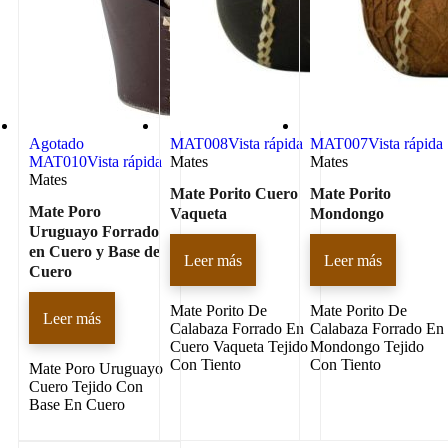
Agotado
MAT008
Vista rápida
MAT007
Vista rápida
MAT010
Vista rápida
Mates
Mates
Mates
Mate Porito Cuero
Mate Porito
Mate Poro
Vaqueta
Mondongo
Uruguayo Forrado
en Cuero y Base de
Leer más
Leer más
Cuero
Mate Porito De
Mate Porito De
Leer más
Calabaza Forrado En
Calabaza Forrado En
Cuero Vaqueta Tejido
Mondongo Tejido
Con Tiento
Con Tiento
Mate Poro Uruguayo
Cuero Tejido Con
Base En Cuero