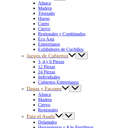
Alpaca
Madera
Trenzado
Hueso
Cuero
Ciervo
Regionales y Combinados
Eco Asta
Entrerrianos
Exhibidores de Cuchillos
Juegos de Cubiertos
3, 4 y 6 Piezas
12 Piezas
24 Piezas
Individuales
Cubiertos Entrerrianos
Dagas y Facones
Alpaca
Madera
Ciervo
Regionales
Para el Asado
Delantales
Herramientas y Kits Parrilleros