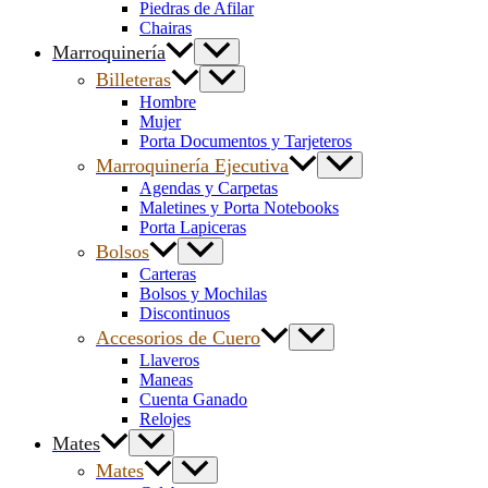
Piedras de Afilar
Chairas
Marroquinería
Billeteras
Hombre
Mujer
Porta Documentos y Tarjeteros
Marroquinería Ejecutiva
Agendas y Carpetas
Maletines y Porta Notebooks
Porta Lapiceras
Bolsos
Carteras
Bolsos y Mochilas
Discontinuos
Accesorios de Cuero
Llaveros
Maneas
Cuenta Ganado
Relojes
Mates
Mates