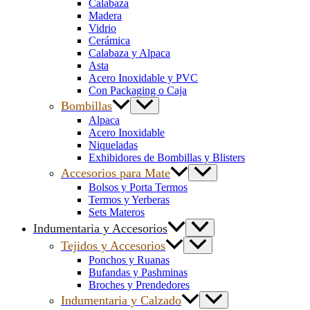
Calabaza
Madera
Vidrio
Cerámica
Calabaza y Alpaca
Asta
Acero Inoxidable y PVC
Con Packaging o Caja
Bombillas
Alpaca
Acero Inoxidable
Niqueladas
Exhibidores de Bombillas y Blisters
Accesorios para Mate
Bolsos y Porta Termos
Termos y Yerberas
Sets Materos
Indumentaria y Accesorios
Tejidos y Accesorios
Ponchos y Ruanas
Bufandas y Pashminas
Broches y Prendedores
Indumentaria y Calzado