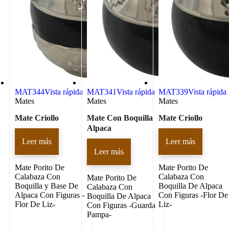
MAT344
Vista rápida
MAT341
Vista rápida
MAT339
Vista rápida
Mates
Mates
Mates
Mate Criollo
Mate Con Boquilla
Mate Criollo
Alpaca
Leer más
Leer más
Leer más
Mate Porito De
Mate Porito De
Calabaza Con
Calabaza Con
Mate Porito De
Boquilla y Base De
Boquilla De Alpaca
Calabaza Con
Alpaca Con Figuras -
Con Figuras -Flor De
Boquilla De Alpaca
Flor De Liz-
Liz-
Con Figuras -Guarda
Pampa-