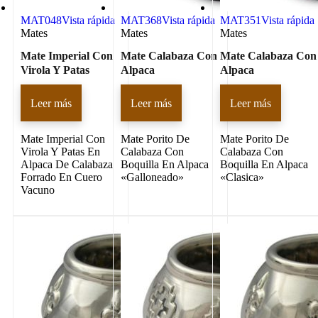
MAT048
Vista rápida
MAT368
Vista rápida
MAT351
Vista rápida
Mates
Mates
Mates
Mate Imperial Con
Mate Calabaza Con
Mate Calabaza Con
Virola Y Patas
Alpaca
Alpaca
Leer más
Leer más
Leer más
Mate Imperial Con
Mate Porito De
Mate Porito De
Virola Y Patas En
Calabaza Con
Calabaza Con
Alpaca De Calabaza
Boquilla En Alpaca
Boquilla En Alpaca
Forrado En Cuero
«Galloneado»
«Clasica»
Vacuno