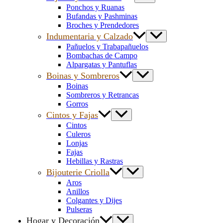
Ponchos y Ruanas
Bufandas y Pashminas
Broches y Prendedores
Indumentaria y Calzado
Pañuelos y Trabapañuelos
Bombachas de Campo
Alpargatas y Pantuflas
Boinas y Sombreros
Boinas
Sombreros y Retrancas
Gorros
Cintos y Fajas
Cintos
Culeros
Lonjas
Fajas
Hebillas y Rastras
Bijouterie Criolla
Aros
Anillos
Colgantes y Dijes
Pulseras
Hogar y Decoración