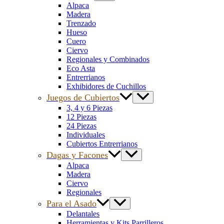
Alpaca
Madera
Trenzado
Hueso
Cuero
Ciervo
Regionales y Combinados
Eco Asta
Entrerrianos
Exhibidores de Cuchillos
Juegos de Cubiertos
3, 4 y 6 Piezas
12 Piezas
24 Piezas
Individuales
Cubiertos Entrerrianos
Dagas y Facones
Alpaca
Madera
Ciervo
Regionales
Para el Asado
Delantales
Herramientas y Kits Parrilleros