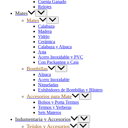
Cuenta Ganado
Relojes
Mates
Mates
Calabaza
Madera
Vidrio
Cerámica
Calabaza y Alpaca
Asta
Acero Inoxidable y PVC
Con Packaging o Caja
Bombillas
Alpaca
Acero Inoxidable
Niqueladas
Exhibidores de Bombillas y Blisters
Accesorios para Mate
Bolsos y Porta Termos
Termos y Yerberas
Sets Materos
Indumentaria y Accesorios
Tejidos y Accesorios