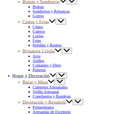
Boinas y Sombreros
Boinas
Sombreros y Retrancas
Gorros
Cintos y Fajas
Cintos
Culeros
Lonjas
Fajas
Hebillas y Rastras
Bijouterie Criolla
Aros
Anillos
Colgantes y Dijes
Pulseras
Hogar y Decoración
Bazar y Mesa
Cubiertos Artesanales
Vajilla Artesanal
Copetineros y Bandejas
Decoración y Regalería
Portarretratos
Artesanías de Escritorio