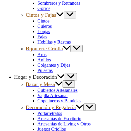
Sombreros y Retrancas
Gorros
Cintos y Fajas
Cintos
Culeros
Lonjas
Fajas
Hebillas y Rastras
Bijouterie Criolla
Aros
Anillos
Colgantes y Dijes
Pulseras
Hogar y Decoración
Bazar y Mesa
Cubiertos Artesanales
Vajilla Artesanal
Copetineros y Bandejas
Decoración y Regalería
Portarretratos
Artesanías de Escritorio
Artesanías de Living y Otros
Juegos Criollos