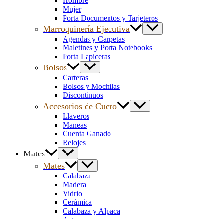
Hombre
Mujer
Porta Documentos y Tarjeteros
Marroquinería Ejecutiva
Agendas y Carpetas
Maletines y Porta Notebooks
Porta Lapiceras
Bolsos
Carteras
Bolsos y Mochilas
Discontinuos
Accesorios de Cuero
Llaveros
Maneas
Cuenta Ganado
Relojes
Mates
Mates
Calabaza
Madera
Vidrio
Cerámica
Calabaza y Alpaca