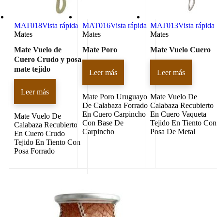
MAT018
Vista rápida
MAT016
Vista rápida
MAT013
Vista rápida
Mates
Mates
Mates
Mate Vuelo de
Mate Poro
Mate Vuelo Cuero
Cuero Crudo y posa
mate tejido
Leer más
Leer más
Leer más
Mate Poro Uruguayo
Mate Vuelo De
De Calabaza Forrado
Calabaza Recubierto
En Cuero Carpincho
En Cuero Vaqueta
Mate Vuelo De
Con Base De
Tejido En Tiento Con
Calabaza Recubierto
Carpincho
Posa De Metal
En Cuero Crudo
Tejido En Tiento Con
Posa Forrado