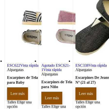
ESC622
Vista rápida
Agotado
ESC621-
ESC338
Vista rápida
Alpargatas
1
Vista rápida
Alpargatas
Alpargatas
Escarpines de Tela
Escarpines De Jean
Escarpines de Tela
para Baby
Nº (21 al 27)
para Niño
Leer más
Leer más
Leer más
Talles
Elige una
Talles
Elige una
opción
Talles
Elige una
opción