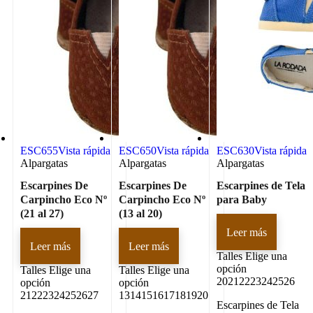
ESC655
Vista rápida
ESC650
Vista rápida
ESC630
Vista rápida
Alpargatas
Alpargatas
Alpargatas
Escarpines De
Escarpines De
Escarpines de Tela
Carpincho Eco Nº
Carpincho Eco Nº
para Baby
(21 al 27)
(13 al 20)
Leer más
Leer más
Leer más
Talles
Elige una
opción
Talles
Elige una
Talles
Elige una
20212223242526
opción
opción
21222324252627
1314151617181920
Escarpines de Tela