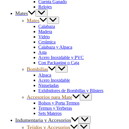
Cuenta Ganado
Relojes
Mates
Mates
Calabaza
Madera
Vidrio
Cerámica
Calabaza y Alpaca
Asta
Acero Inoxidable y PVC
Con Packaging o Caja
Bombillas
Alpaca
Acero Inoxidable
Niqueladas
Exhibidores de Bombillas y Blisters
Accesorios para Mate
Bolsos y Porta Termos
Termos y Yerberas
Sets Materos
Indumentaria y Accesorios
Tejidos y Accesorios