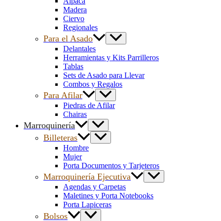
Alpaca
Madera
Ciervo
Regionales
Para el Asado
Delantales
Herramientas y Kits Parrilleros
Tablas
Sets de Asado para Llevar
Combos y Regalos
Para Afilar
Piedras de Afilar
Chairas
Marroquinería
Billeteras
Hombre
Mujer
Porta Documentos y Tarjeteros
Marroquinería Ejecutiva
Agendas y Carpetas
Maletines y Porta Notebooks
Porta Lapiceras
Bolsos