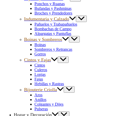
Ponchos y Ruanas
Bufandas y Pashminas
Broches y Prendedores
Indumentaria y Calzado
Pañuelos y Trabapañuelos
Bombachas de Campo
Alpargatas y Pantuflas
Boinas y Sombreros
Boinas
Sombreros y Retrancas
Gorros
Cintos y Fajas
Cintos
Culeros
Lonjas
Fajas
Hebillas y Rastras
Bijouterie Criolla
Aros
Anillos
Colgantes y Dijes
Pulseras
Hogar y Decoración