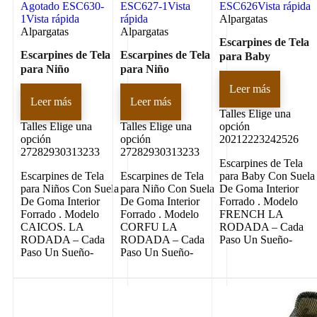
Agotado
ESC630-
ESC627-1
Vista
ESC626
Vista rápida
1
Vista rápida
rápida
Alpargatas
Alpargatas
Alpargatas
Escarpines de Tela
Escarpines de Tela
Escarpines de Tela
para Baby
para Niño
para Niño
Leer más
Leer más
Leer más
Talles
Elige una
Talles
Elige una
Talles
Elige una
opción
opción
opción
20212223242526
27282930313233
27282930313233
Escarpines de Tela
Escarpines de Tela
Escarpines de Tela
para Baby Con Suela
para Niños Con Suela
para Niño Con Suela
De Goma Interior
De Goma Interior
De Goma Interior
Forrado . Modelo
Forrado . Modelo
Forrado . Modelo
FRENCH LA
CAICOS. LA
CORFU LA
RODADA – Cada
RODADA – Cada
RODADA – Cada
Paso Un Sueño-
Paso Un Sueño-
Paso Un Sueño-