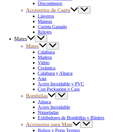
Discontinuos
Accesorios de Cuero
Llaveros
Maneas
Cuenta Ganado
Relojes
Mates
Mates
Calabaza
Madera
Vidrio
Cerámica
Calabaza y Alpaca
Asta
Acero Inoxidable y PVC
Con Packaging o Caja
Bombillas
Alpaca
Acero Inoxidable
Niqueladas
Exhibidores de Bombillas y Blisters
Accesorios para Mate
Bolsos y Porta Termos