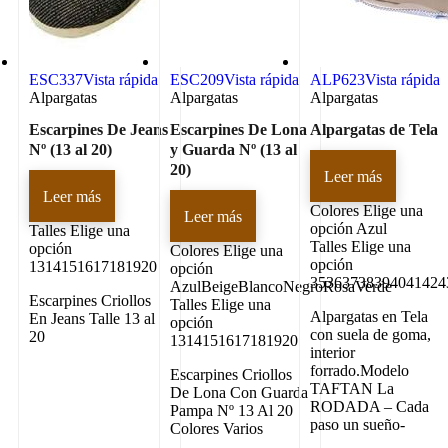
ESC337
Vista rápida
ESC209
Vista rápida
ALP623
Vista rápida
Alpargatas
Alpargatas
Alpargatas
Escarpines De Jeans
Escarpines De Lona
Alpargatas de Tela
Nº (13 al 20)
y Guarda Nº (13 al
20)
Leer más
Leer más
Colores
Elige una
Leer más
opción Azul
Talles
Elige una
Talles
Elige una
opción
Colores
Elige una
opción
1314151617181920
opción
35363738394041424
AzulBeigeBlancoNegroRosaVerde
Escarpines Criollos
Talles
Elige una
Alpargatas en Tela
En Jeans Talle 13 al
opción
con suela de goma,
20
1314151617181920
interior
forrado.Modelo
Escarpines Criollos
TAFTAN La
De Lona Con Guarda
RODADA – Cada
Pampa Nº 13 Al 20
paso un sueño-
Colores Varios