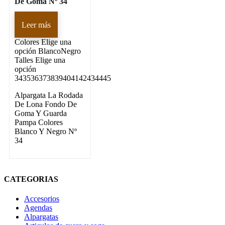
De Goma Nº 34
Leer más
Colores
Elige una
opción BlancoNegro
Talles
Elige una
opción
343536373839404142434445
Alpargata La Rodada
De Lona Fondo De
Goma Y Guarda
Pampa Colores
Blanco Y Negro Nº
34
CATEGORIAS
Accesorios
Agendas
Alpargatas