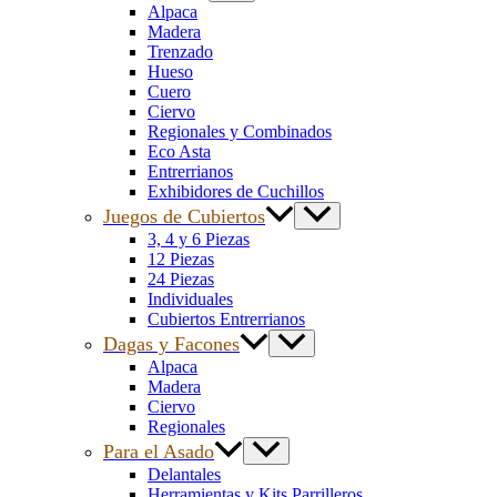
Alpaca
Madera
Trenzado
Hueso
Cuero
Ciervo
Regionales y Combinados
Eco Asta
Entrerrianos
Exhibidores de Cuchillos
Juegos de Cubiertos
3, 4 y 6 Piezas
12 Piezas
24 Piezas
Individuales
Cubiertos Entrerrianos
Dagas y Facones
Alpaca
Madera
Ciervo
Regionales
Para el Asado
Delantales
Herramientas y Kits Parrilleros