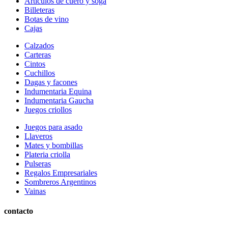
Articulos de cuero y soga
Billeteras
Botas de vino
Cajas
Calzados
Carteras
Cintos
Cuchillos
Dagas y facones
Indumentaria Equina
Indumentaria Gaucha
Juegos criollos
Juegos para asado
Llaveros
Mates y bombillas
Plateria criolla
Pulseras
Regalos Empresariales
Sombreros Argentinos
Vainas
contacto