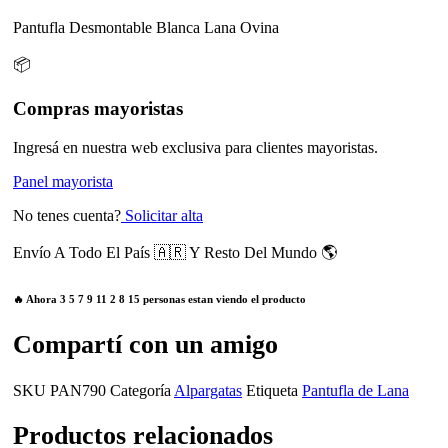
Pantufla Desmontable Blanca Lana Ovina
📦
Compras mayoristas
Ingresá en nuestra web exclusiva para clientes mayoristas.
Panel mayorista
No tenes cuenta?
Solicitar alta
Envío A Todo El País 🇦🇷 Y Resto Del Mundo 🌎
🔥 Ahora
3
5
7
9
11
2
8
15
personas estan viendo el producto
Compartí con un amigo
SKU
PAN790
Categoría
Alpargatas
Etiqueta
Pantufla de Lana
Productos relacionados