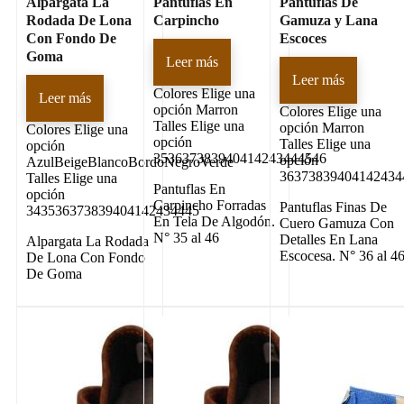
Alpargata La
Pantuflas En
Pantuflas De
Rodada De Lona
Carpincho
Gamuza y Lana
Con Fondo De
Escoces
Goma
Leer más
Leer más
Colores
Elige una
Leer más
opción Marron
Colores
Elige una
Talles
Elige una
opción Marron
Colores
Elige una
opción
Talles
Elige una
opción
353637383940414243444546
opción
AzulBeigeBlancoBordoNegroVerde
36373839404142434
Talles
Elige una
Pantuflas En
opción
Carpincho Forradas
Pantuflas Finas De
343536373839404142434445
En Tela De Algodón.
Cuero Gamuza Con
N° 35 al 46
Detalles En Lana
Alpargata La Rodada
Escocesa. N° 36 al 4
De Lona Con Fondo
De Goma