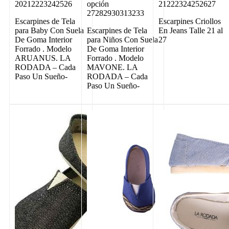
20212223242526
opción
21222324252627
27282930313233
Escarpines de Tela
Escarpines Criollos
para Baby Con Suela
Escarpines de Tela
En Jeans Talle 21 al
De Goma Interior
para Niños Con Suela
27
Forrado . Modelo
De Goma Interior
ARUANUS. LA
Forrado . Modelo
RODADA – Cada
MAVONE. LA
Paso Un Sueño-
RODADA – Cada
Paso Un Sueño-