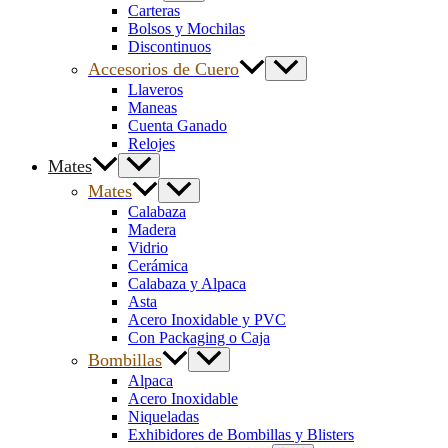
Carteras
Bolsos y Mochilas
Discontinuos
Accesorios de Cuero
Llaveros
Maneas
Cuenta Ganado
Relojes
Mates
Mates
Calabaza
Madera
Vidrio
Cerámica
Calabaza y Alpaca
Asta
Acero Inoxidable y PVC
Con Packaging o Caja
Bombillas
Alpaca
Acero Inoxidable
Niqueladas
Exhibidores de Bombillas y Blisters