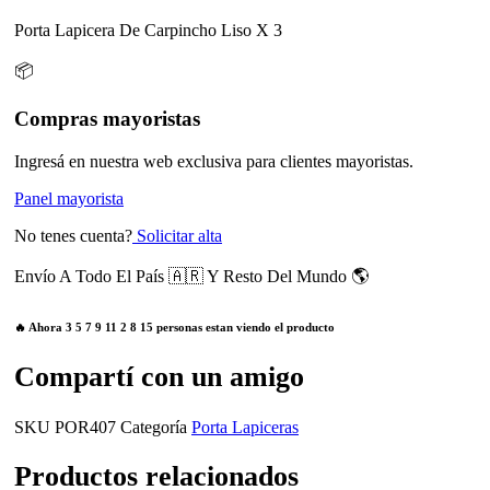
Porta Lapicera De Carpincho Liso X 3
📦
Compras mayoristas
Ingresá en nuestra web exclusiva para clientes mayoristas.
Panel mayorista
No tenes cuenta?
Solicitar alta
Envío A Todo El País 🇦🇷 Y Resto Del Mundo 🌎
🔥 Ahora
3
5
7
9
11
2
8
15
personas estan viendo el producto
Compartí con un amigo
SKU
POR407
Categoría
Porta Lapiceras
Productos relacionados