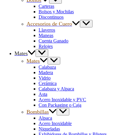
Bolsos
Carteras
Bolsos y Mochilas
Discontinuos
Accesorios de Cuero
Llaveros
Maneas
Cuenta Ganado
Relojes
Mates
Mates
Calabaza
Madera
Vidrio
Cerámica
Calabaza y Alpaca
Asta
Acero Inoxidable y PVC
Con Packaging o Caja
Bombillas
Alpaca
Acero Inoxidable
Niqueladas
Exhibidores de Bombillas y Blisters