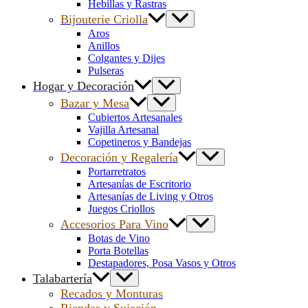
Hebillas y Rastras
Bijouterie Criolla
Aros
Anillos
Colgantes y Dijes
Pulseras
Hogar y Decoración
Bazar y Mesa
Cubiertos Artesanales
Vajilla Artesanal
Copetineros y Bandejas
Decoración y Regalería
Portarretratos
Artesanías de Escritorio
Artesanías de Living y Otros
Juegos Criollos
Accesorios Para Vino
Botas de Vino
Porta Botellas
Destapadores, Posa Vasos y Otros
Talabartería
Recados y Monturas
Riendas y Sujeción