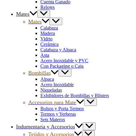
Cuenta Ganado
Relojes
Mates
Mates
Calabaza
Madera
Vidrio
Cerámica
Calabaza y Alpaca
Asta
Acero Inoxidable y PVC
Con Packaging o Caja
Bombillas
Alpaca
Acero Inoxidable
Niqueladas
Exhibidores de Bombillas y Blisters
Accesorios para Mate
Bolsos y Porta Termos
Termos y Yerberas
Sets Materos
Indumentaria y Accesorios
Tejidos y Accesorios