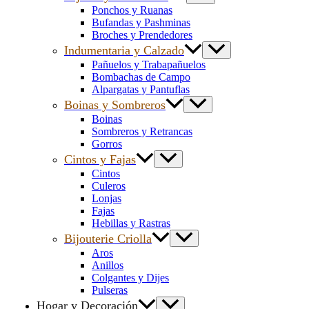
Ponchos y Ruanas
Bufandas y Pashminas
Broches y Prendedores
Indumentaria y Calzado
Pañuelos y Trabapañuelos
Bombachas de Campo
Alpargatas y Pantuflas
Boinas y Sombreros
Boinas
Sombreros y Retrancas
Gorros
Cintos y Fajas
Cintos
Culeros
Lonjas
Fajas
Hebillas y Rastras
Bijouterie Criolla
Aros
Anillos
Colgantes y Dijes
Pulseras
Hogar y Decoración