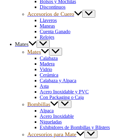
Bolsos y Mochilas
Discontinuos
Accesorios de Cuero
Llaveros
Maneas
Cuenta Ganado
Relojes
Mates
Mates
Calabaza
Madera
Vidrio
Cerámica
Calabaza y Alpaca
Asta
Acero Inoxidable y PVC
Con Packaging o Caja
Bombillas
Alpaca
Acero Inoxidable
Niqueladas
Exhibidores de Bombillas y Blisters
Accesorios para Mate