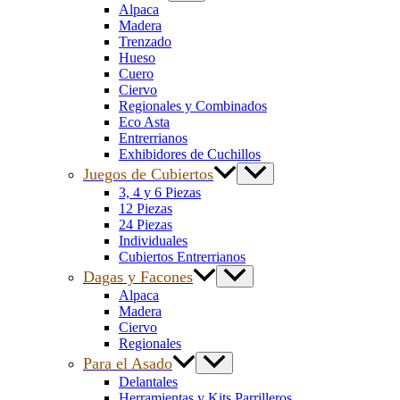
Alpaca
Madera
Trenzado
Hueso
Cuero
Ciervo
Regionales y Combinados
Eco Asta
Entrerrianos
Exhibidores de Cuchillos
Juegos de Cubiertos
3, 4 y 6 Piezas
12 Piezas
24 Piezas
Individuales
Cubiertos Entrerrianos
Dagas y Facones
Alpaca
Madera
Ciervo
Regionales
Para el Asado
Delantales
Herramientas y Kits Parrilleros