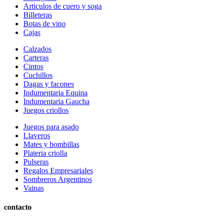
Articulos de cuero y soga
Billeteras
Botas de vino
Cajas
Calzados
Carteras
Cintos
Cuchillos
Dagas y facones
Indumentaria Equina
Indumentaria Gaucha
Juegos criollos
Juegos para asado
Llaveros
Mates y bombillas
Plateria criolla
Pulseras
Regalos Empresariales
Sombreros Argentinos
Vainas
contacto