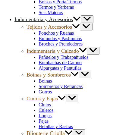
Bolsos y Porta Termos
Termos y Yerberas
Sets Materos
Indumentaria y Accesorios
Tejidos y Accesorios
Ponchos y Ruanas
Bufandas y Pashminas
Broches y Prendedores
Indumentaria y Calzado
Pañuelos y Trabapañuelos
Bombachas de Campo
Alpargatas y Pantuflas
Boinas y Sombreros
Boinas
Sombreros y Retrancas
Gorros
Cintos y Fajas
Cintos
Culeros
Lonjas
Fajas
Hebillas y Rastras
Bijouterie Criolla