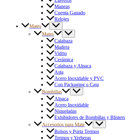
Llaveros
Maneas
Cuenta Ganado
Relojes
Mates
Mates
Calabaza
Madera
Vidrio
Cerámica
Calabaza y Alpaca
Asta
Acero Inoxidable y PVC
Con Packaging o Caja
Bombillas
Alpaca
Acero Inoxidable
Niqueladas
Exhibidores de Bombillas y Blisters
Accesorios para Mate
Bolsos y Porta Termos
Termos y Yerberas