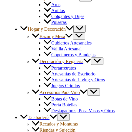
Aros
Anillos
Colgantes y Dijes
Pulseras
Hogar y Decoración
Bazar y Mesa
Cubiertos Artesanales
Vajilla Artesanal
Copetineros y Bandejas
Decoración y Regalería
Portarretratos
Artesanías de Escritorio
Artesanías de Living y Otros
Juegos Criollos
Accesorios Para Vino
Botas de Vino
Porta Botellas
Destapadores, Posa Vasos y Otros
Talabartería
Recados y Monturas
Riendas y Sujeción