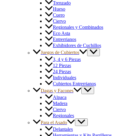
Trenzado
Hueso
Cuero
Ciervo
Regionales y Combinados
Eco Asta
Entrerrianos
Exhibidores de Cuchillos
Juegos de Cubiertos
3, 4 y 6 Piezas
12 Piezas
24 Piezas
Individuales
Cubiertos Entrerrianos
Dagas y Facones
Alpaca
Madera
Ciervo
Regionales
Para el Asado
Delantales
Herramientas y Kits Parrilleros