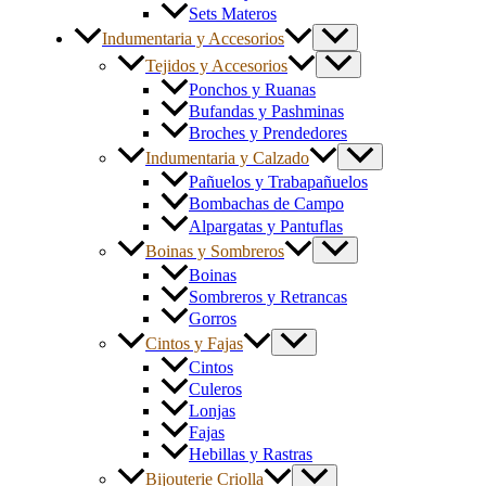
Sets Materos
Indumentaria y Accesorios
Tejidos y Accesorios
Ponchos y Ruanas
Bufandas y Pashminas
Broches y Prendedores
Indumentaria y Calzado
Pañuelos y Trabapañuelos
Bombachas de Campo
Alpargatas y Pantuflas
Boinas y Sombreros
Boinas
Sombreros y Retrancas
Gorros
Cintos y Fajas
Cintos
Culeros
Lonjas
Fajas
Hebillas y Rastras
Bijouterie Criolla