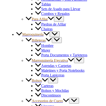
Tablas
Sets de Asado para Llevar
Combos y Regalos
Para Afilar
Piedras de Afilar
Chairas
Marroquinería
Billeteras
Hombre
Mujer
Porta Documentos y Tarjeteros
Marroquinería Ejecutiva
Agendas y Carpetas
Maletines y Porta Notebooks
Porta Lapiceras
Bolsos
Carteras
Bolsos y Mochilas
Discontinuos
Accesorios de Cuero