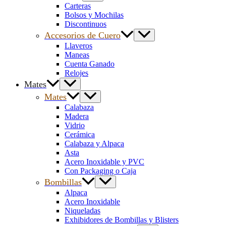
Carteras
Bolsos y Mochilas
Discontinuos
Accesorios de Cuero
Llaveros
Maneas
Cuenta Ganado
Relojes
Mates
Mates
Calabaza
Madera
Vidrio
Cerámica
Calabaza y Alpaca
Asta
Acero Inoxidable y PVC
Con Packaging o Caja
Bombillas
Alpaca
Acero Inoxidable
Niqueladas
Exhibidores de Bombillas y Blisters