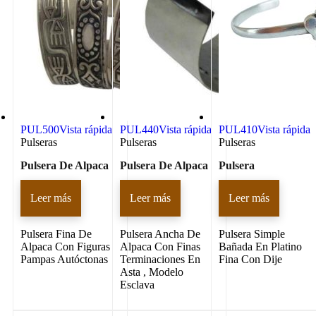
PUL500
Vista rápida
PUL440
Vista rápida
PUL410
Vista rápida
Pulseras
Pulseras
Pulseras
Pulsera De Alpaca
Pulsera De Alpaca
Pulsera
Leer más
Leer más
Leer más
Pulsera Fina De
Pulsera Ancha De
Pulsera Simple
Alpaca Con Figuras
Alpaca Con Finas
Bañada En Platino
Pampas Autóctonas
Terminaciones En
Fina Con Dije
Asta , Modelo
Esclava