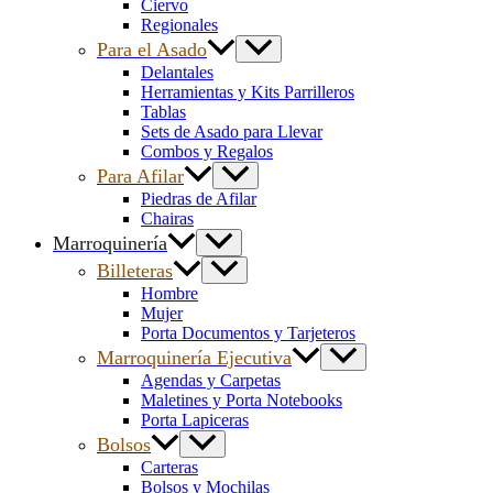
Ciervo
Regionales
Para el Asado
Delantales
Herramientas y Kits Parrilleros
Tablas
Sets de Asado para Llevar
Combos y Regalos
Para Afilar
Piedras de Afilar
Chairas
Marroquinería
Billeteras
Hombre
Mujer
Porta Documentos y Tarjeteros
Marroquinería Ejecutiva
Agendas y Carpetas
Maletines y Porta Notebooks
Porta Lapiceras
Bolsos
Carteras
Bolsos y Mochilas