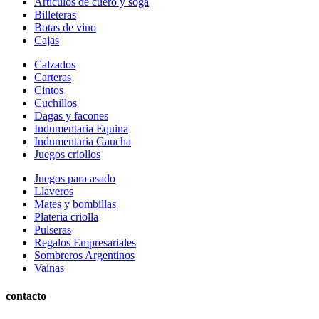
Articulos de cuero y soga
Billeteras
Botas de vino
Cajas
Calzados
Carteras
Cintos
Cuchillos
Dagas y facones
Indumentaria Equina
Indumentaria Gaucha
Juegos criollos
Juegos para asado
Llaveros
Mates y bombillas
Plateria criolla
Pulseras
Regalos Empresariales
Sombreros Argentinos
Vainas
contacto