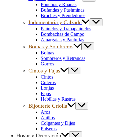
Ponchos y Ruanas
Bufandas y Pashminas
Broches y Prendedores
Indumentaria y Calzado
Pañuelos y Trabapañuelos
Bombachas de Campo
Alpargatas y Pantuflas
Boinas y Sombreros
Boinas
Sombreros y Retrancas
Gorros
Cintos y Fajas
Cintos
Culeros
Lonjas
Fajas
Hebillas y Rastras
Bijouterie Criolla
Aros
Anillos
Colgantes y Dijes
Pulseras
Hogar y Decoración