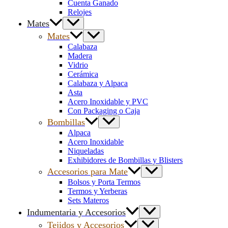
Cuenta Ganado
Relojes
Mates
Mates
Calabaza
Madera
Vidrio
Cerámica
Calabaza y Alpaca
Asta
Acero Inoxidable y PVC
Con Packaging o Caja
Bombillas
Alpaca
Acero Inoxidable
Niqueladas
Exhibidores de Bombillas y Blisters
Accesorios para Mate
Bolsos y Porta Termos
Termos y Yerberas
Sets Materos
Indumentaria y Accesorios
Tejidos y Accesorios