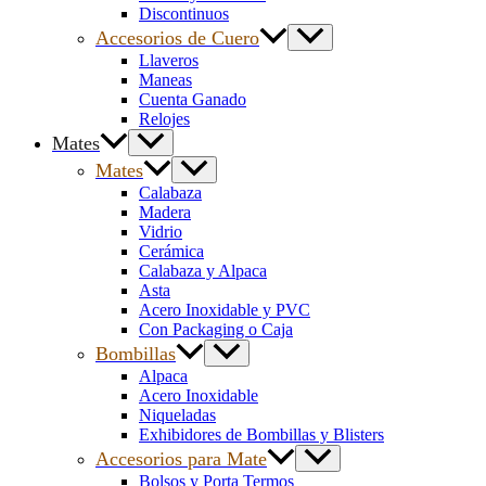
Discontinuos
Accesorios de Cuero
Llaveros
Maneas
Cuenta Ganado
Relojes
Mates
Mates
Calabaza
Madera
Vidrio
Cerámica
Calabaza y Alpaca
Asta
Acero Inoxidable y PVC
Con Packaging o Caja
Bombillas
Alpaca
Acero Inoxidable
Niqueladas
Exhibidores de Bombillas y Blisters
Accesorios para Mate
Bolsos y Porta Termos