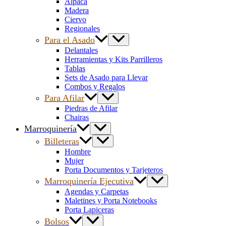
Alpaca
Madera
Ciervo
Regionales
Para el Asado
Delantales
Herramientas y Kits Parrilleros
Tablas
Sets de Asado para Llevar
Combos y Regalos
Para Afilar
Piedras de Afilar
Chairas
Marroquinería
Billeteras
Hombre
Mujer
Porta Documentos y Tarjeteros
Marroquinería Ejecutiva
Agendas y Carpetas
Maletines y Porta Notebooks
Porta Lapiceras
Bolsos