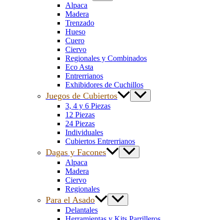
Alpaca
Madera
Trenzado
Hueso
Cuero
Ciervo
Regionales y Combinados
Eco Asta
Entrerrianos
Exhibidores de Cuchillos
Juegos de Cubiertos
3, 4 y 6 Piezas
12 Piezas
24 Piezas
Individuales
Cubiertos Entrerrianos
Dagas y Facones
Alpaca
Madera
Ciervo
Regionales
Para el Asado
Delantales
Herramientas y Kits Parrilleros