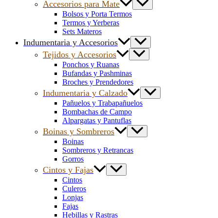
Accesorios para Mate
Bolsos y Porta Termos
Termos y Yerberas
Sets Materos
Indumentaria y Accesorios
Tejidos y Accesorios
Ponchos y Ruanas
Bufandas y Pashminas
Broches y Prendedores
Indumentaria y Calzado
Pañuelos y Trabapañuelos
Bombachas de Campo
Alpargatas y Pantuflas
Boinas y Sombreros
Boinas
Sombreros y Retrancas
Gorros
Cintos y Fajas
Cintos
Culeros
Lonjas
Fajas
Hebillas y Rastras