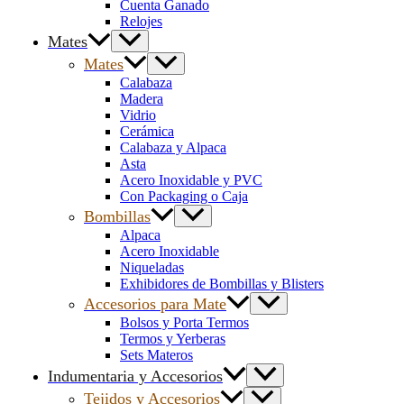
Cuenta Ganado
Relojes
Mates
Mates
Calabaza
Madera
Vidrio
Cerámica
Calabaza y Alpaca
Asta
Acero Inoxidable y PVC
Con Packaging o Caja
Bombillas
Alpaca
Acero Inoxidable
Niqueladas
Exhibidores de Bombillas y Blisters
Accesorios para Mate
Bolsos y Porta Termos
Termos y Yerberas
Sets Materos
Indumentaria y Accesorios
Tejidos y Accesorios