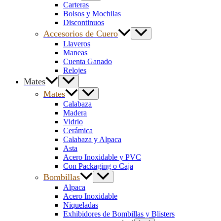
Carteras
Bolsos y Mochilas
Discontinuos
Accesorios de Cuero
Llaveros
Maneas
Cuenta Ganado
Relojes
Mates
Mates
Calabaza
Madera
Vidrio
Cerámica
Calabaza y Alpaca
Asta
Acero Inoxidable y PVC
Con Packaging o Caja
Bombillas
Alpaca
Acero Inoxidable
Niqueladas
Exhibidores de Bombillas y Blisters