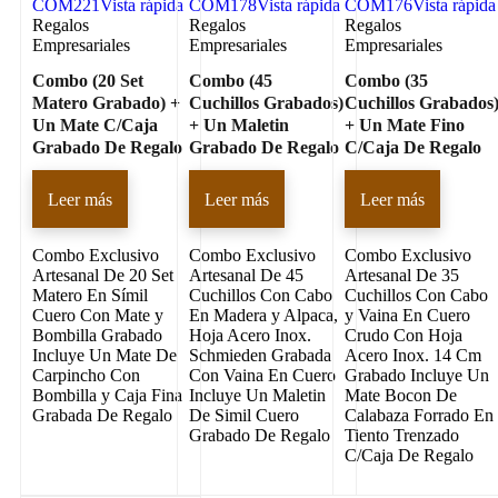
COM221
Vista rápida
COM178
Vista rápida
COM176
Vista rápida
Regalos
Regalos
Regalos
Empresariales
Empresariales
Empresariales
Combo (20 Set
Combo (45
Combo (35
Matero Grabado) +
Cuchillos Grabados)
Cuchillos Grabados
Un Mate C/Caja
+ Un Maletin
+ Un Mate Fino
Grabado De Regalo
Grabado De Regalo
C/Caja De Regalo
Leer más
Leer más
Leer más
Combo Exclusivo
Combo Exclusivo
Combo Exclusivo
Artesanal De 20 Set
Artesanal De 45
Artesanal De 35
Matero En Símil
Cuchillos Con Cabo
Cuchillos Con Cabo
Cuero Con Mate y
En Madera y Alpaca,
y Vaina En Cuero
Bombilla Grabado
Hoja Acero Inox.
Crudo Con Hoja
Incluye Un Mate De
Schmieden Grabada
Acero Inox. 14 Cm
Carpincho Con
Con Vaina En Cuero
Grabado Incluye Un
Bombilla y Caja Fina
Incluye Un Maletin
Mate Bocon De
Grabada De Regalo
De Simil Cuero
Calabaza Forrado En
Grabado De Regalo
Tiento Trenzado
C/Caja De Regalo