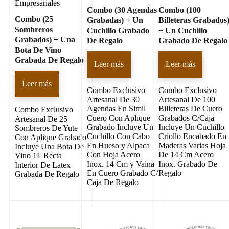
Empresariales
Combo (30 Agendas
Combo (100
Combo (25
Grabadas) + Un
Billeteras Grabados
Sombreros
Cuchillo Grabado
+ Un Cuchillo
Grabados) + Una
De Regalo
Grabado De Regalo
Bota De Vino
Grabada De Regalo
Leer más
Leer más
Leer más
Combo Exclusivo
Combo Exclusivo
Artesanal De 30
Artesanal De 100
Agendas En Simil
Billeteras De Cuero
Combo Exclusivo
Cuero Con Aplique
Grabados C/Caja
Artesanal De 25
Grabado Incluye Un
Incluye Un Cuchillo
Sombreros De Yute
Cuchillo Con Cabo
Criollo Encabado En
Con Aplique Grabado
En Hueso y Alpaca
Maderas Varias Hoja
Incluye Una Bota De
Con Hoja Acero
De 14 Cm Acero
Vino 1L Recta
Inox. 14 Cm y Vaina
Inox. Grabado De
Interior De Latex
En Cuero Grabado C/
Regalo
Grabada De Regalo
Caja De Regalo