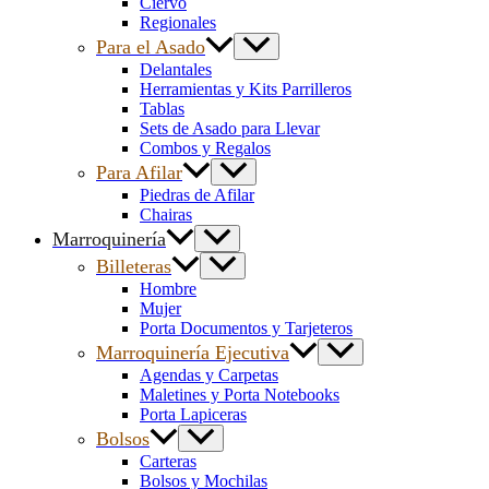
Ciervo
Regionales
Para el Asado
Delantales
Herramientas y Kits Parrilleros
Tablas
Sets de Asado para Llevar
Combos y Regalos
Para Afilar
Piedras de Afilar
Chairas
Marroquinería
Billeteras
Hombre
Mujer
Porta Documentos y Tarjeteros
Marroquinería Ejecutiva
Agendas y Carpetas
Maletines y Porta Notebooks
Porta Lapiceras
Bolsos
Carteras
Bolsos y Mochilas