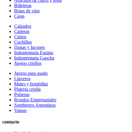
Articulos de cuero y soga
Billeteras
Botas de vino
Cajas
Calzados
Carteras
Cintos
Cuchillos
Dagas y facones
Indumentaria Equina
Indumentaria Gaucha
Juegos criollos
Juegos para asado
Llaveros
Mates y bombillas
Plateria criolla
Pulseras
Regalos Empresariales
Sombreros Argentinos
Vainas
contacto