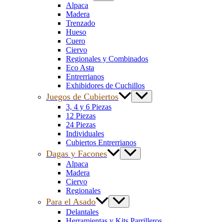
Alpaca
Madera
Trenzado
Hueso
Cuero
Ciervo
Regionales y Combinados
Eco Asta
Entrerrianos
Exhibidores de Cuchillos
Juegos de Cubiertos
3, 4 y 6 Piezas
12 Piezas
24 Piezas
Individuales
Cubiertos Entrerrianos
Dagas y Facones
Alpaca
Madera
Ciervo
Regionales
Para el Asado
Delantales
Herramientas y Kits Parrilleros