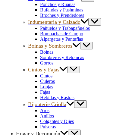
Ponchos y Ruanas
Bufandas y Pashminas
Broches y Prendedores
Indumentaria y Calzado
Pañuelos y Trabapañuelos
Bombachas de Campo
Alpargatas y Pantuflas
Boinas y Sombreros
Boinas
Sombreros y Retrancas
Gorros
Cintos y Fajas
Cintos
Culeros
Lonjas
Fajas
Hebillas y Rastras
Bijouterie Criolla
Aros
Anillos
Colgantes y Dijes
Pulseras
Hogar y Decoración