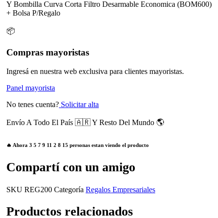
Y Bombilla Curva Corta Filtro Desarmable Economica (BOM600)
+ Bolsa P/Regalo
📦
Compras mayoristas
Ingresá en nuestra web exclusiva para clientes mayoristas.
Panel mayorista
No tenes cuenta?
Solicitar alta
Envío A Todo El País 🇦🇷 Y Resto Del Mundo 🌎
🔥 Ahora
3
5
7
9
11
2
8
15
personas estan viendo el producto
Compartí con un amigo
SKU
REG200
Categoría
Regalos Empresariales
Productos relacionados