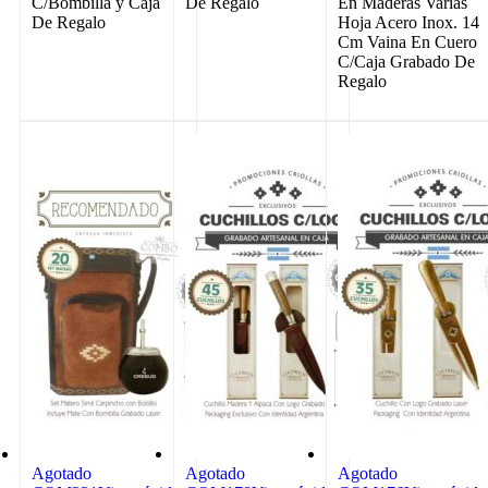
C/Bombilla y Caja
De Regalo
En Maderas Varias
De Regalo
Hoja Acero Inox. 14
Cm Vaina En Cuero
C/Caja Grabado De
Regalo
Agotado
Agotado
Agotado