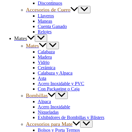
Discontinuos
Accesorios de Cuero
Llaveros
Maneas
Cuenta Ganado
Relojes
Mates
Mates
Calabaza
Madera
Vidrio
Cerámica
Calabaza y Alpaca
Asta
Acero Inoxidable y PVC
Con Packaging o Caja
Bombillas
Alpaca
Acero Inoxidable
Niqueladas
Exhibidores de Bombillas y Blisters
Accesorios para Mate
Bolsos y Porta Termos