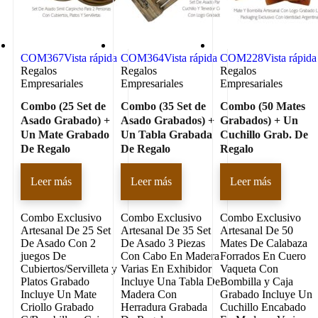
COM367
Vista rápida
COM364
Vista rápida
COM228
Vista rápida
Regalos
Regalos
Regalos
Empresariales
Empresariales
Empresariales
Combo (25 Set de
Combo (35 Set de
Combo (50 Mates
Asado Grabado) +
Asado Grabados) +
Grabados) + Un
Un Mate Grabado
Un Tabla Grabada
Cuchillo Grab. De
De Regalo
De Regalo
Regalo
Leer más
Leer más
Leer más
Combo Exclusivo
Combo Exclusivo
Combo Exclusivo
Artesanal De 25 Set
Artesanal De 35 Set
Artesanal De 50
De Asado Con 2
De Asado 3 Piezas
Mates De Calabaza
juegos De
Con Cabo En Madera
Forrados En Cuero
Cubiertos/Servilleta y
Varias En Exhibidor
Vaqueta Con
Platos Grabado
Incluye Una Tabla De
Bombilla y Caja
Incluye Un Mate
Madera Con
Grabado Incluye Un
Criollo Grabado
Herradura Grabada
Cuchillo Encabado