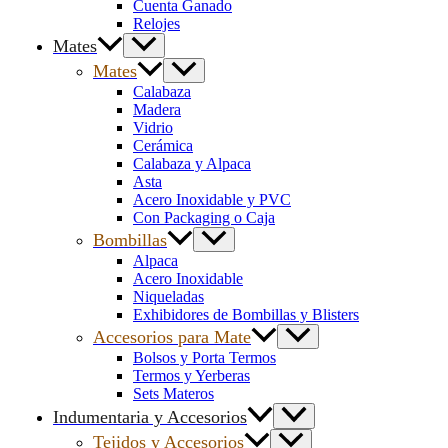
Cuenta Ganado
Relojes
Mates
Mates
Calabaza
Madera
Vidrio
Cerámica
Calabaza y Alpaca
Asta
Acero Inoxidable y PVC
Con Packaging o Caja
Bombillas
Alpaca
Acero Inoxidable
Niqueladas
Exhibidores de Bombillas y Blisters
Accesorios para Mate
Bolsos y Porta Termos
Termos y Yerberas
Sets Materos
Indumentaria y Accesorios
Tejidos y Accesorios