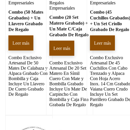
Empresariales
Regalos
Empresariales
Empresariales
Combo (50 Mates
Combo (45
Combo (20 Set
Grabados) + Un
Cuchillos Grabados
Matero Grabado) +
Llavero Grabado
+ Un Set Criollo
Un Mate C/Caja
De Regalo
Grabado De Regalo
Grabado De Regalo
Leer más
Leer más
Leer más
Combo Exclusivo
Combo Exclusivo
Artesanal De 50
Combo Exclusivo
Artesanal De 45
Mates De Calabaza y
Artesanal De 20 Set
Cuchillos Con Cabo
Alpaca Grabado Con
Matero En Símil
Trenzado y Alpaca
Bombilla y Caja
Cuero Con Mate y
Con Hoja Acero
Incluye Un Llavero
Bombilla Grabado
Inox. 14 Cm Grabad
De Cuero Grabado
Incluye Un Mate De
Vaiana Cuero Crudo
De Regalo
Carpincho Con
Incluye Un Set
Bombilla y Caja Fina
Parrillero Grabado D
Grabada De Regalo
Regalo