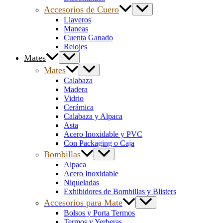
Accesorios de Cuero
Llaveros
Maneas
Cuenta Ganado
Relojes
Mates
Mates
Calabaza
Madera
Vidrio
Cerámica
Calabaza y Alpaca
Asta
Acero Inoxidable y PVC
Con Packaging o Caja
Bombillas
Alpaca
Acero Inoxidable
Niqueladas
Exhibidores de Bombillas y Blisters
Accesorios para Mate
Bolsos y Porta Termos
Termos y Yerberas