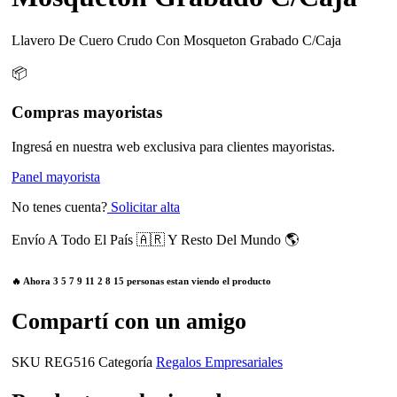
Llavero De Cuero Crudo Con Mosqueton Grabado C/Caja
📦
Compras mayoristas
Ingresá en nuestra web exclusiva para clientes mayoristas.
Panel mayorista
No tenes cuenta?
Solicitar alta
Envío A Todo El País 🇦🇷 Y Resto Del Mundo 🌎
🔥 Ahora
3
5
7
9
11
2
8
15
personas estan viendo el producto
Compartí con un amigo
SKU
REG516
Categoría
Regalos Empresariales