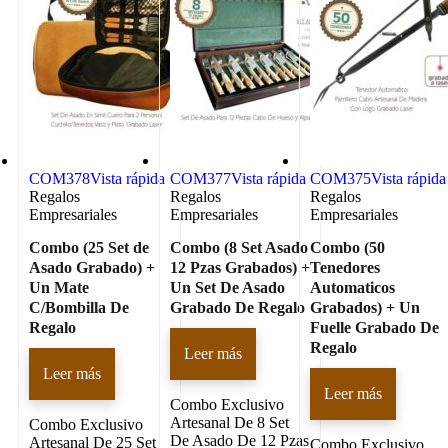
COM378
Vista rápida
COM377
Vista rápida
COM375
Vista rápida
Regalos
Regalos
Regalos
Empresariales
Empresariales
Empresariales
Combo (25 Set de
Combo (8 Set Asado
Combo (50
Asado Grabado) +
12 Pzas Grabados) +
Tenedores
Un Mate
Un Set De Asado
Automaticos
C/Bombilla De
Grabado De Regalo
Grabados) + Un
Regalo
Fuelle Grabado De
Regalo
Leer más
Leer más
Leer más
Combo Exclusivo
Artesanal De 8 Set
Combo Exclusivo
De Asado De 12 Pzas
Artesanal De 25 Set
Combo Exclusivo