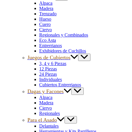
Alpaca
Madera
Trenzado
Hueso
Cuero
Ciervo
Regionales y Combinados
Eco Asta
Entrerrianos
Exhibidores de Cuchillos
Juegos de Cubiertos
3, 4 y 6 Piezas
12 Piezas
24 Piezas
Individuales
Cubiertos Entrerrianos
Dagas y Facones
Alpaca
Madera
Ciervo
Regionales
Para el Asado
Delantales
Herramientas y Kits Parrilleros