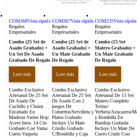
COM368
Vista rápida
COM367
Vista rápida
COM235
Vista rápida
Regalos
Regalos
Regalos
Empresariales
Empresariales
Empresariales
Combo (25 Set de
Combo (25 Set de
Combo (15 Set
Asado Grabado) +
Asado Grabado) +
Matero Grabado) +
Un Set De Asado
Un Mate Grabado
Un Mate Grabado
Grabado De Regalo
De Regalo
De Regalo
Leer más
Leer más
Leer más
Combo Exclusivo
Combo Exclusivo
Combo Exclusivo
Artesanal De 25 Set
Artesanal De 25 Set
Artesanal De 15 Set
De Asado De
De Asado Con 2
Matero Completo
Cuchillo y Chaira
juegos De
Termo/
Encabado En
Cubiertos/Servilleta y
Yerbera/Azucarera/M
Maderas Varias Hoja
Platos Grabado
y Bombilla En
Acero Inox. 14 Cm
Incluye Un Mate
Bandeja Grabada
Grabado Con Vaina
Criollo Grabado
Incluye Un Mate De
Cuero Vaqueta
C/Bombilla y Caja
Cuero Crudo Con