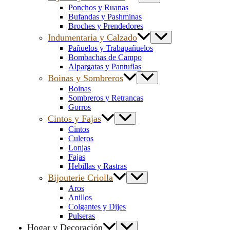
Ponchos y Ruanas
Bufandas y Pashminas
Broches y Prendedores
Indumentaria y Calzado
Pañuelos y Trabapañuelos
Bombachas de Campo
Alpargatas y Pantuflas
Boinas y Sombreros
Boinas
Sombreros y Retrancas
Gorros
Cintos y Fajas
Cintos
Culeros
Lonjas
Fajas
Hebillas y Rastras
Bijouterie Criolla
Aros
Anillos
Colgantes y Dijes
Pulseras
Hogar y Decoración