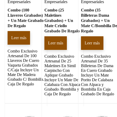
Empresariales
Empresariales
Empresariales
Combo (100
Combo (25
Combo (35
Llaveros Grabados)
Maletines
Billeteras Dama
+ Un Mate Grabado
Grabados) + Un
Grabados) + Un
De Regalo
Mate Criollo
Mate C/Bombilla D
Grabado De Regalo
Regalo
Leer más
Leer más
Leer más
Combo Exclusivo
Artesanal De 100
Combo Exclusivo
Combo Exclusivo
Llaveros De Cuero
Artesanal De 25
Artesanal De 35
Vaqueta Grabados
Maletines En Simil
Billeteras De Dama
C/Caja Incluye Un
Carpincho Con
En Cuero Grabado
Mate De Madera
Aplique Grabado
Incluye Un Mate
Grabado C/ Bombilla.
Incluye Un Mate De
Porito De Calabaza
Caja De Regalo
Calabaza Con Alpaca
Con Alpaca y
Grabado /Bombilla y
Bombilla En Caja
Caja De Regalo
Grabado De Regalo