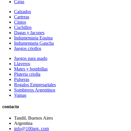
Cajas
Calzados
Carteras
Cintos
Cuchillos
Dagas y facones
Indumentaria Equina
Indumentaria Gaucha
Juegos criollos
Juegos para asado
Llaveros
Mates y bombillas
Plateria criolla
Pulseras
Regalos Empresariales
Sombreros Argentinos
Vainas
contacto
Tandil, Buenos Aires
Argentina
info@100arg. com