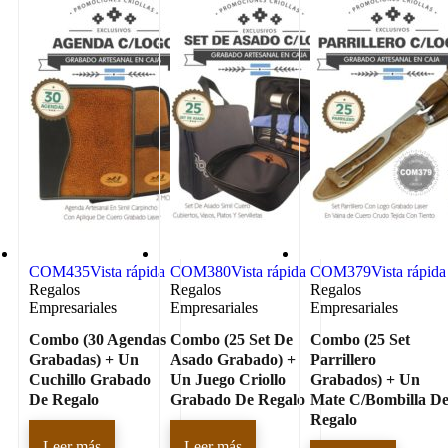
COM435
Vista rápida
COM380
Vista rápida
COM379
Vista rápida
Regalos
Regalos
Regalos
Empresariales
Empresariales
Empresariales
Combo (30 Agendas
Combo (25 Set De
Combo (25 Set
Grabadas) + Un
Asado Grabado) +
Parrillero
Cuchillo Grabado
Un Juego Criollo
Grabados) + Un
De Regalo
Grabado De Regalo
Mate C/Bombilla D
Regalo
Leer más
Leer más