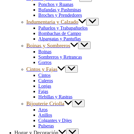
Ponchos y Ruanas
Bufandas y Pashminas
Broches y Prendedores
Indumentaria y Calzado
Pañuelos y Trabapañuelos
Bombachas de Campo
Alpargatas y Pantuflas
Boinas y Sombreros
Boinas
Sombreros y Retrancas
Gorros
Cintos y Fajas
Cintos
Culeros
Lonjas
Fajas
Hebillas y Rastras
Bijouterie Criolla
Aros
Anillos
Colgantes y Dijes
Pulseras
Hogar y Decoración