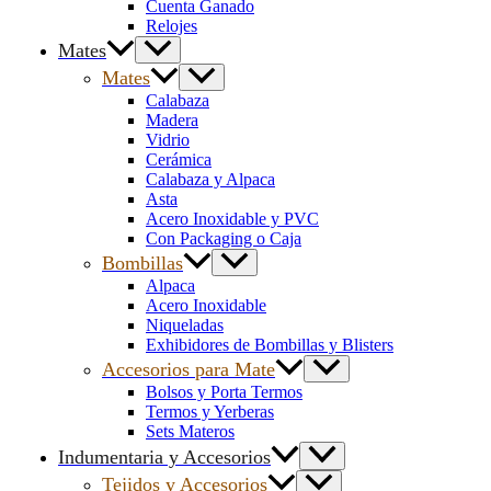
Cuenta Ganado
Relojes
Mates
Mates
Calabaza
Madera
Vidrio
Cerámica
Calabaza y Alpaca
Asta
Acero Inoxidable y PVC
Con Packaging o Caja
Bombillas
Alpaca
Acero Inoxidable
Niqueladas
Exhibidores de Bombillas y Blisters
Accesorios para Mate
Bolsos y Porta Termos
Termos y Yerberas
Sets Materos
Indumentaria y Accesorios
Tejidos y Accesorios