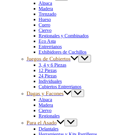
Alpaca
Madera
Trenzado
Hueso
Cuero
Ciervo
Regionales y Combinados
Eco Asta
Entrerrianos
Exhibidores de Cuchillos
Juegos de Cubiertos
3, 4 y 6 Piezas
12 Piezas
24 Piezas
Individuales
Cubiertos Entrerrianos
Dagas y Facones
Alpaca
Madera
Ciervo
Regionales
Para el Asado
Delantales
Herramientas y Kits Parrilleros