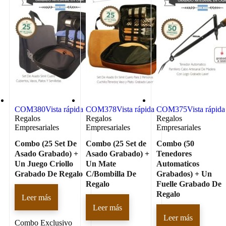
COM380
Vista rápida
COM378
Vista rápida
COM375
Vista rápida
Regalos
Regalos
Regalos
Empresariales
Empresariales
Empresariales
Combo (25 Set De
Combo (25 Set de
Combo (50
Asado Grabado) +
Asado Grabado) +
Tenedores
Un Juego Criollo
Un Mate
Automaticos
Grabado De Regalo
C/Bombilla De
Grabados) + Un
Regalo
Fuelle Grabado De
Regalo
Leer más
Leer más
Leer más
Combo Exclusivo