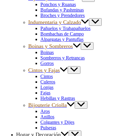
Ponchos y Ruanas
Bufandas y Pashminas
Broches y Prendedores
Indumentaria y Calzado
Pañuelos y Trabapañuelos
Bombachas de Campo
Alpargatas y Pantuflas
Boinas y Sombreros
Boinas
Sombreros y Retrancas
Gorros
Cintos y Fajas
Cintos
Culeros
Lonjas
Fajas
Hebillas y Rastras
Bijouterie Criolla
Aros
Anillos
Colgantes y Dijes
Pulseras
Hogar y Decoración