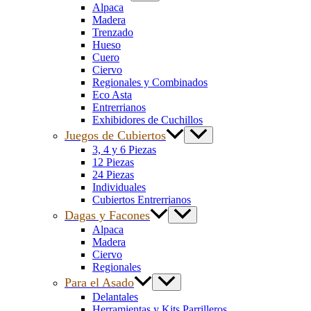
Alpaca
Madera
Trenzado
Hueso
Cuero
Ciervo
Regionales y Combinados
Eco Asta
Entrerrianos
Exhibidores de Cuchillos
Juegos de Cubiertos
3, 4 y 6 Piezas
12 Piezas
24 Piezas
Individuales
Cubiertos Entrerrianos
Dagas y Facones
Alpaca
Madera
Ciervo
Regionales
Para el Asado
Delantales
Herramientas y Kits Parrilleros