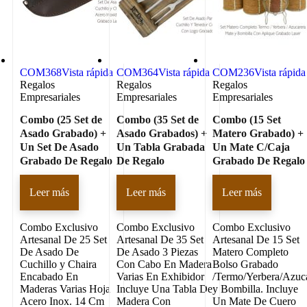
COM368
Vista rápida
COM364
Vista rápida
COM236
Vista rápida
Regalos
Regalos
Regalos
Empresariales
Empresariales
Empresariales
Combo (25 Set de
Combo (35 Set de
Combo (15 Set
Asado Grabado) +
Asado Grabados) +
Matero Grabado) +
Un Set De Asado
Un Tabla Grabada
Un Mate C/Caja
Grabado De Regalo
De Regalo
Grabado De Regalo
Leer más
Leer más
Leer más
Combo Exclusivo
Combo Exclusivo
Combo Exclusivo
Artesanal De 25 Set
Artesanal De 35 Set
Artesanal De 15 Set
De Asado De
De Asado 3 Piezas
Matero Completo
Cuchillo y Chaira
Con Cabo En Madera
Bolso Grabado
Encabado En
Varias En Exhibidor
/Termo/Yerbera/Azuc
Maderas Varias Hoja
Incluye Una Tabla De
y Bombilla. Incluye
Acero Inox. 14 Cm
Madera Con
Un Mate De Cuero