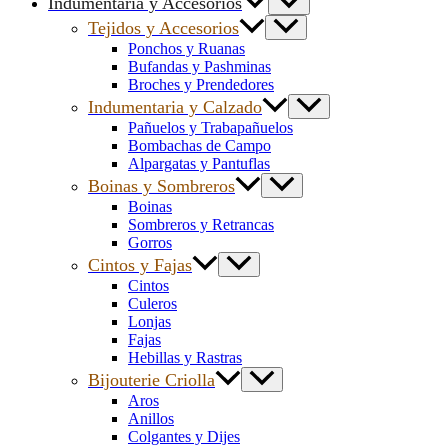
Indumentaria y Accesorios
Tejidos y Accesorios
Ponchos y Ruanas
Bufandas y Pashminas
Broches y Prendedores
Indumentaria y Calzado
Pañuelos y Trabapañuelos
Bombachas de Campo
Alpargatas y Pantuflas
Boinas y Sombreros
Boinas
Sombreros y Retrancas
Gorros
Cintos y Fajas
Cintos
Culeros
Lonjas
Fajas
Hebillas y Rastras
Bijouterie Criolla
Aros
Anillos
Colgantes y Dijes