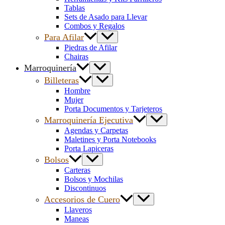
Tablas
Sets de Asado para Llevar
Combos y Regalos
Para Afilar
Piedras de Afilar
Chairas
Marroquinería
Billeteras
Hombre
Mujer
Porta Documentos y Tarjeteros
Marroquinería Ejecutiva
Agendas y Carpetas
Maletines y Porta Notebooks
Porta Lapiceras
Bolsos
Carteras
Bolsos y Mochilas
Discontinuos
Accesorios de Cuero
Llaveros
Maneas