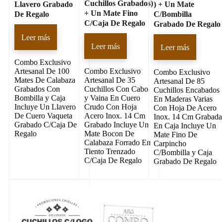
Cuchillos Grabados)
Llavero Grabado
) + Un Mate
+ Un Mate Fino
De Regalo
C/Bombilla
C/Caja De Regalo
Grabado De Regalo
Leer más
Leer más
Leer más
Combo Exclusivo
Artesanal De 100
Combo Exclusivo
Combo Exclusivo
Mates De Calabaza
Artesanal De 35
Artesanal De 85
Grabados Con
Cuchillos Con Cabo
Cuchillos Encabados
Bombilla y Caja
y Vaina En Cuero
En Maderas Varias
Incluye Un Llavero
Crudo Con Hoja
Con Hoja De Acero
De Cuero Vaqueta
Acero Inox. 14 Cm
Inox. 14 Cm Grabad
Grabado C/Caja De
Grabado Incluye Un
En Caja Incluye Un
Regalo
Mate Bocon De
Mate Fino De
Calabaza Forrado En
Carpincho
Tiento Trenzado
C/Bombilla y Caja
C/Caja De Regalo
Grabado De Regalo