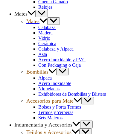
Cuenta Ganado
Relojes
Mates
Mates
Calabaza
Madera
Vidrio
Cerámica
Calabaza y Alpaca
Asta
Acero Inoxidable y PVC
Con Packaging o Caja
Bombillas
Alpaca
Acero Inoxidable
Niqueladas
Exhibidores de Bombillas y Blisters
Accesorios para Mate
Bolsos y Porta Termos
Termos y Yerberas
Sets Materos
Indumentaria y Accesorios
Tejidos y Accesorios