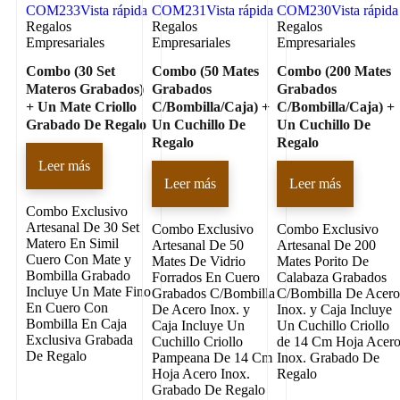
COM233
Vista rápida
COM231
Vista rápida
COM230
Vista rápida
Regalos
Regalos
Regalos
Empresariales
Empresariales
Empresariales
Combo (30 Set
Combo (50 Mates
Combo (200 Mates
Materos Grabados)
Grabados
Grabados
+ Un Mate Criollo
C/Bombilla/Caja) +
C/Bombilla/Caja) +
Grabado De Regalo
Un Cuchillo De
Un Cuchillo De
Regalo
Regalo
Leer más
Leer más
Leer más
Combo Exclusivo
Artesanal De 30 Set
Combo Exclusivo
Combo Exclusivo
Matero En Simil
Artesanal De 50
Artesanal De 200
Cuero Con Mate y
Mates De Vidrio
Mates Porito De
Bombilla Grabado
Forrados En Cuero
Calabaza Grabados
Incluye Un Mate Fino
Grabados C/Bombilla
C/Bombilla De Acer
En Cuero Con
De Acero Inox. y
Inox. y Caja Incluye
Bombilla En Caja
Caja Incluye Un
Un Cuchillo Criollo
Exclusiva Grabada
Cuchillo Criollo
de 14 Cm Hoja Acer
De Regalo
Pampeana De 14 Cm
Inox. Grabado De
Hoja Acero Inox.
Regalo
Grabado De Regalo