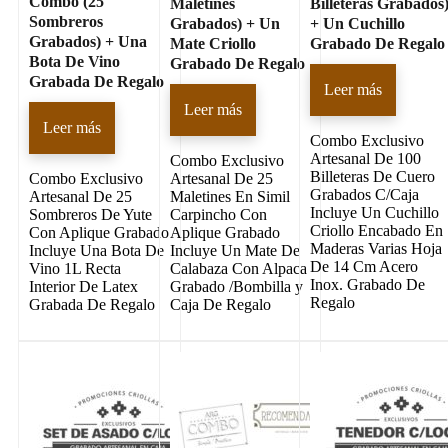
Combo (25
Maletines
Billeteras Grabados
Sombreros
Grabados) + Un
+ Un Cuchillo
Grabados) + Una
Mate Criollo
Grabado De Regalo
Bota De Vino
Grabado De Regalo
Grabada De Regalo
Leer más
Leer más
Leer más
Combo Exclusivo
Artesanal De 100
Combo Exclusivo
Billeteras De Cuero
Combo Exclusivo
Artesanal De 25
Grabados C/Caja
Artesanal De 25
Maletines En Simil
Incluye Un Cuchillo
Sombreros De Yute
Carpincho Con
Criollo Encabado En
Con Aplique Grabado
Aplique Grabado
Maderas Varias Hoja
Incluye Una Bota De
Incluye Un Mate De
De 14 Cm Acero
Vino 1L Recta
Calabaza Con Alpaca
Inox. Grabado De
Interior De Latex
Grabado /Bombilla y
Regalo
Grabada De Regalo
Caja De Regalo