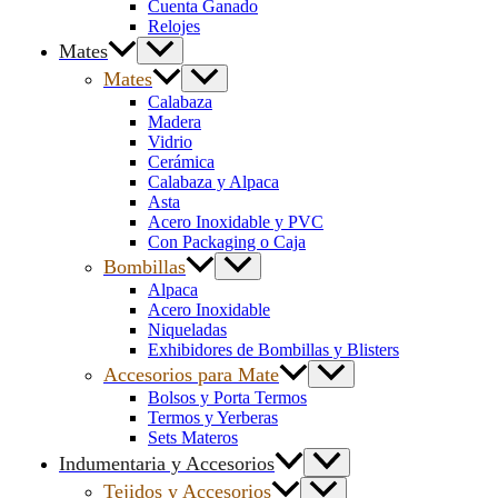
Cuenta Ganado
Relojes
Mates
Mates
Calabaza
Madera
Vidrio
Cerámica
Calabaza y Alpaca
Asta
Acero Inoxidable y PVC
Con Packaging o Caja
Bombillas
Alpaca
Acero Inoxidable
Niqueladas
Exhibidores de Bombillas y Blisters
Accesorios para Mate
Bolsos y Porta Termos
Termos y Yerberas
Sets Materos
Indumentaria y Accesorios
Tejidos y Accesorios