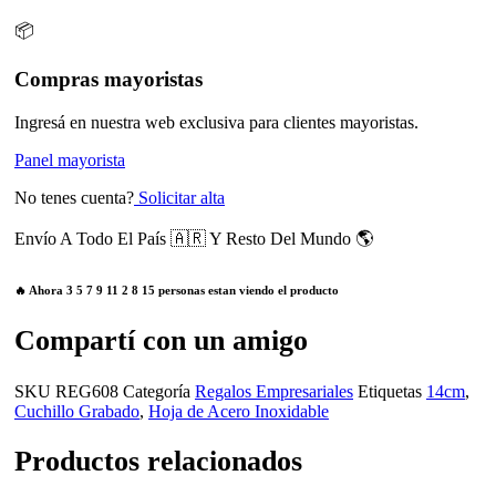
📦
Compras mayoristas
Ingresá en nuestra web exclusiva para clientes mayoristas.
Panel mayorista
No tenes cuenta?
Solicitar alta
Envío A Todo El País 🇦🇷 Y Resto Del Mundo 🌎
🔥 Ahora
3
5
7
9
11
2
8
15
personas estan viendo el producto
Compartí con un amigo
SKU
REG608
Categoría
Regalos Empresariales
Etiquetas
14cm
,
Cuchillo Grabado
,
Hoja de Acero Inoxidable
Productos relacionados