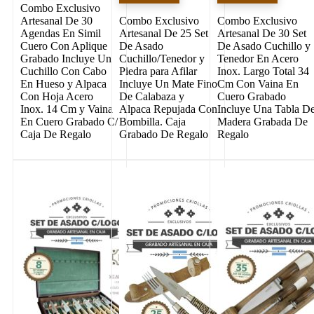
Combo Exclusivo
Artesanal De 30
Combo Exclusivo
Combo Exclusivo
Agendas En Simil
Artesanal De 25 Set
Artesanal De 30 Set
Cuero Con Aplique
De Asado
De Asado Cuchillo y
Grabado Incluye Un
Cuchillo/Tenedor y
Tenedor En Acero
Cuchillo Con Cabo
Piedra para Afilar
Inox. Largo Total 34
En Hueso y Alpaca
Incluye Un Mate Fino
Cm Con Vaina En
Con Hoja Acero
De Calabaza y
Cuero Grabado
Inox. 14 Cm y Vaina
Alpaca Repujada Con
Incluye Una Tabla D
En Cuero Grabado C/
Bombilla. Caja
Madera Grabada De
Caja De Regalo
Grabado De Regalo
Regalo