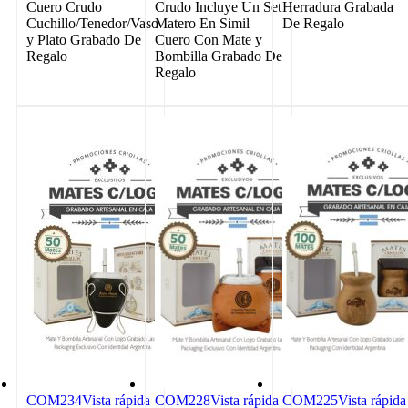
Cuero Crudo
Crudo Incluye Un Set
Herradura Grabada
Cuchillo/Tenedor/Vaso
Matero En Simil
De Regalo
y Plato Grabado De
Cuero Con Mate y
Regalo
Bombilla Grabado De
Regalo
COM234
Vista rápida
COM228
Vista rápida
COM225
Vista rápida