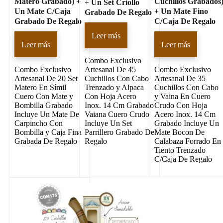
Matero Grabado) +
Cuchillos Grabados
+ Un Set Criollo
Un Mate C/Caja
+ Un Mate Fino
Grabado De Regalo
Grabado De Regalo
C/Caja De Regalo
Leer más
Leer más
Leer más
Combo Exclusivo
Combo Exclusivo
Artesanal De 45
Combo Exclusivo
Artesanal De 20 Set
Cuchillos Con Cabo
Artesanal De 35
Matero En Símil
Trenzado y Alpaca
Cuchillos Con Cabo
Cuero Con Mate y
Con Hoja Acero
y Vaina En Cuero
Bombilla Grabado
Inox. 14 Cm Grabado
Crudo Con Hoja
Incluye Un Mate De
Vaiana Cuero Crudo
Acero Inox. 14 Cm
Carpincho Con
Incluye Un Set
Grabado Incluye Un
Bombilla y Caja Fina
Parrillero Grabado De
Mate Bocon De
Grabada De Regalo
Regalo
Calabaza Forrado En
Tiento Trenzado
C/Caja De Regalo