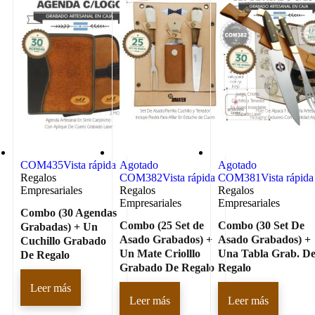
COM435
Vista rápida
Agotado
Agotado
Regalos
COM382
Vista rápida
COM381
Vista rápida
Empresariales
Regalos
Regalos
Empresariales
Empresariales
Combo (30 Agendas
Combo (25 Set de
Combo (30 Set De
Grabadas) + Un
Asado Grabados) +
Asado Grabados) +
Cuchillo Grabado
Un Mate Criolllo
Una Tabla Grab. D
De Regalo
Grabado De Regalo
Regalo
Leer más
Leer más
Leer más