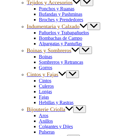
Tejidos y Accesorios
Ponchos y Ruanas
Bufandas y Pashminas
Broches y Prendedores
Indumentaria y Calzado
Pañuelos y Trabapañuelos
Bombachas de Campo
Alpargatas y Pantuflas
Boinas y Sombreros
Boinas
Sombreros y Retrancas
Gorros
Cintos y Fajas
Cintos
Culeros
Lonjas
Fajas
Hebillas y Rastras
Bijouterie Criolla
Aros
Anillos
Colgantes y Dijes
Pulseras