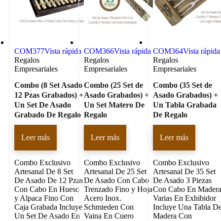
COM377
Vista rápida
COM366
Vista rápida
COM364
Vista rápida
Regalos
Regalos
Regalos
Empresariales
Empresariales
Empresariales
Combo (8 Set Asado
Combo (25 Set de
Combo (35 Set de
12 Pzas Grabados) +
Asado Grabados) +
Asado Grabados) +
Un Set De Asado
Un Set Matero De
Un Tabla Grabada
Grabado De Regalo
Regalo
De Regalo
Leer más
Leer más
Leer más
Combo Exclusivo
Combo Exclusivo
Combo Exclusivo
Artesanal De 8 Set
Artesanal De 25 Set
Artesanal De 35 Set
De Asado De 12 Pzas
De Asado Con Cabo
De Asado 3 Piezas
Con Cabo En Hueso
Trenzado Fino y Hoja
Con Cabo En Mader
y Alpaca Fino Con
Acero Inox.
Varias En Exhibidor
Caja Grabada Incluye
Schmieden Con
Incluye Una Tabla D
Un Set De Asado En
Vaina En Cuero
Madera Con