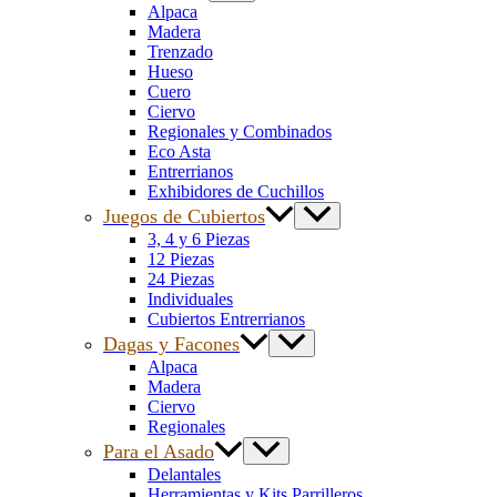
Alpaca
Madera
Trenzado
Hueso
Cuero
Ciervo
Regionales y Combinados
Eco Asta
Entrerrianos
Exhibidores de Cuchillos
Juegos de Cubiertos
3, 4 y 6 Piezas
12 Piezas
24 Piezas
Individuales
Cubiertos Entrerrianos
Dagas y Facones
Alpaca
Madera
Ciervo
Regionales
Para el Asado
Delantales
Herramientas y Kits Parrilleros