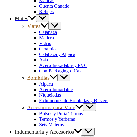
Maneas
Cuenta Ganado
Relojes
Mates
Mates
Calabaza
Madera
Vidrio
Cerámica
Calabaza y Alpaca
Asta
Acero Inoxidable y PVC
Con Packaging o Caja
Bombillas
Alpaca
Acero Inoxidable
Niqueladas
Exhibidores de Bombillas y Blisters
Accesorios para Mate
Bolsos y Porta Termos
Termos y Yerberas
Sets Materos
Indumentaria y Accesorios