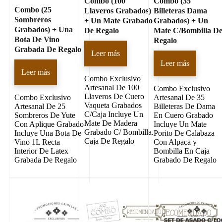
Combo (100
Combo (35
Combo (25
Llaveros Grabados)
Billeteras Dama
Sombreros
+ Un Mate Grabado
Grabados) + Un
Grabados) + Una
De Regalo
Mate C/Bombilla D
Bota De Vino
Regalo
Grabada De Regalo
Leer más
Leer más
Leer más
Combo Exclusivo
Artesanal De 100
Combo Exclusivo
Llaveros De Cuero
Combo Exclusivo
Artesanal De 35
Vaqueta Grabados
Artesanal De 25
Billeteras De Dama
C/Caja Incluye Un
Sombreros De Yute
En Cuero Grabado
Mate De Madera
Con Aplique Grabado
Incluye Un Mate
Grabado C/ Bombilla.
Incluye Una Bota De
Porito De Calabaza
Caja De Regalo
Vino 1L Recta
Con Alpaca y
Interior De Latex
Bombilla En Caja
Grabada De Regalo
Grabado De Regalo