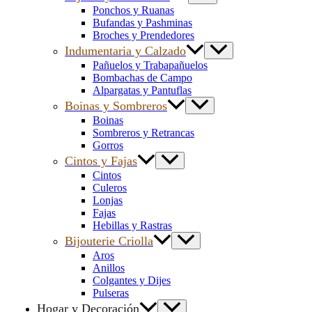
Ponchos y Ruanas
Bufandas y Pashminas
Broches y Prendedores
Indumentaria y Calzado
Pañuelos y Trabapañuelos
Bombachas de Campo
Alpargatas y Pantuflas
Boinas y Sombreros
Boinas
Sombreros y Retrancas
Gorros
Cintos y Fajas
Cintos
Culeros
Lonjas
Fajas
Hebillas y Rastras
Bijouterie Criolla
Aros
Anillos
Colgantes y Dijes
Pulseras
Hogar y Decoración