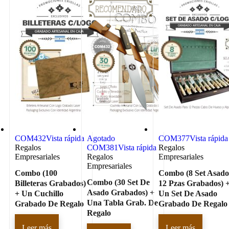
COM432
Vista rápida
Agotado
COM377
Vista rápida
Regalos
COM381
Vista rápida
Regalos
Empresariales
Regalos
Empresariales
Empresariales
Combo (100
Combo (8 Set Asad
Combo (30 Set De
Billeteras Grabados)
12 Pzas Grabados) 
Asado Grabados) +
+ Un Cuchillo
Un Set De Asado
Una Tabla Grab. De
Grabado De Regalo
Grabado De Regalo
Regalo
Leer más
Leer más