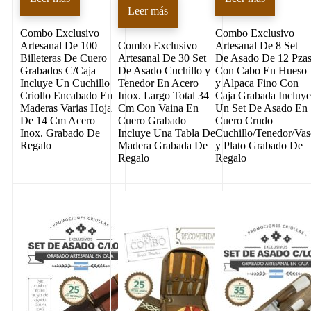
Leer más
Combo Exclusivo
Combo Exclusivo
Artesanal De 100
Combo Exclusivo
Artesanal De 8 Set
Billeteras De Cuero
Artesanal De 30 Set
De Asado De 12 Pza
Grabados C/Caja
De Asado Cuchillo y
Con Cabo En Hueso
Incluye Un Cuchillo
Tenedor En Acero
y Alpaca Fino Con
Criollo Encabado En
Inox. Largo Total 34
Caja Grabada Incluy
Maderas Varias Hoja
Cm Con Vaina En
Un Set De Asado En
De 14 Cm Acero
Cuero Grabado
Cuero Crudo
Inox. Grabado De
Incluye Una Tabla De
Cuchillo/Tenedor/Va
Regalo
Madera Grabada De
y Plato Grabado De
Regalo
Regalo