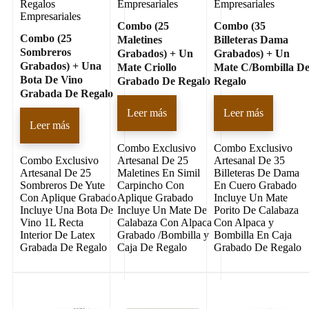
Regalos
Empresariales
Empresariales
Empresariales
Combo (25
Combo (35
Combo (25
Maletines
Billeteras Dama
Sombreros
Grabados) + Un
Grabados) + Un
Grabados) + Una
Mate Criollo
Mate C/Bombilla D
Bota De Vino
Grabado De Regalo
Regalo
Grabada De Regalo
Leer más
Leer más
Leer más
Combo Exclusivo
Combo Exclusivo
Combo Exclusivo
Artesanal De 25
Artesanal De 35
Artesanal De 25
Maletines En Simil
Billeteras De Dama
Sombreros De Yute
Carpincho Con
En Cuero Grabado
Con Aplique Grabado
Aplique Grabado
Incluye Un Mate
Incluye Una Bota De
Incluye Un Mate De
Porito De Calabaza
Vino 1L Recta
Calabaza Con Alpaca
Con Alpaca y
Interior De Latex
Grabado /Bombilla y
Bombilla En Caja
Grabada De Regalo
Caja De Regalo
Grabado De Regalo