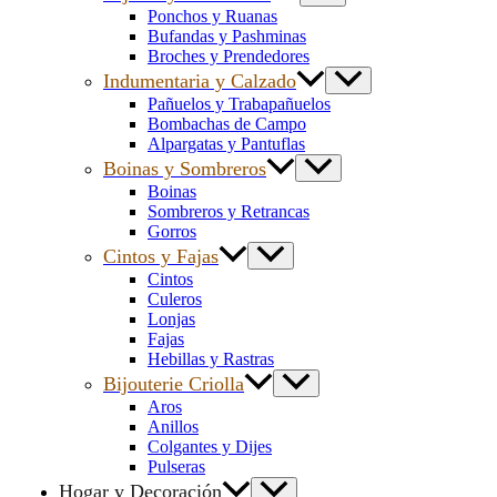
Ponchos y Ruanas
Bufandas y Pashminas
Broches y Prendedores
Indumentaria y Calzado
Pañuelos y Trabapañuelos
Bombachas de Campo
Alpargatas y Pantuflas
Boinas y Sombreros
Boinas
Sombreros y Retrancas
Gorros
Cintos y Fajas
Cintos
Culeros
Lonjas
Fajas
Hebillas y Rastras
Bijouterie Criolla
Aros
Anillos
Colgantes y Dijes
Pulseras
Hogar y Decoración