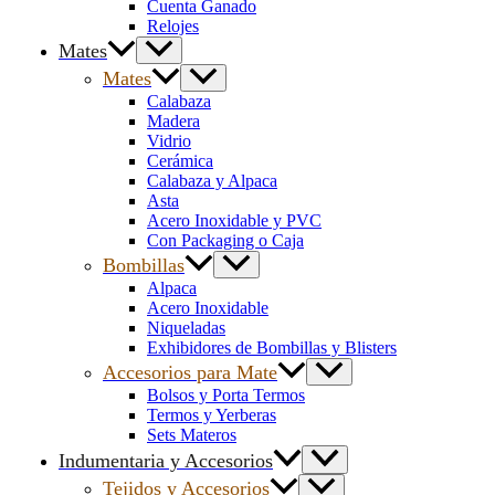
Cuenta Ganado
Relojes
Mates
Mates
Calabaza
Madera
Vidrio
Cerámica
Calabaza y Alpaca
Asta
Acero Inoxidable y PVC
Con Packaging o Caja
Bombillas
Alpaca
Acero Inoxidable
Niqueladas
Exhibidores de Bombillas y Blisters
Accesorios para Mate
Bolsos y Porta Termos
Termos y Yerberas
Sets Materos
Indumentaria y Accesorios
Tejidos y Accesorios