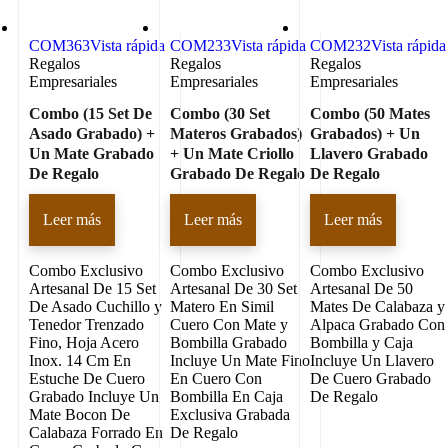
COM363
Vista rápida
COM233
Vista rápida
COM232
Vista rápida
Regalos
Regalos
Regalos
Empresariales
Empresariales
Empresariales
Combo (15 Set De
Combo (30 Set
Combo (50 Mates
Asado Grabado) +
Materos Grabados)
Grabados) + Un
Un Mate Grabado
+ Un Mate Criollo
Llavero Grabado
De Regalo
Grabado De Regalo
De Regalo
Leer más
Leer más
Leer más
Combo Exclusivo
Combo Exclusivo
Combo Exclusivo
Artesanal De 15 Set
Artesanal De 30 Set
Artesanal De 50
De Asado Cuchillo y
Matero En Simil
Mates De Calabaza y
Tenedor Trenzado
Cuero Con Mate y
Alpaca Grabado Con
Fino, Hoja Acero
Bombilla Grabado
Bombilla y Caja
Inox. 14 Cm En
Incluye Un Mate Fino
Incluye Un Llavero
Estuche De Cuero
En Cuero Con
De Cuero Grabado
Grabado Incluye Un
Bombilla En Caja
De Regalo
Mate Bocon De
Exclusiva Grabada
Calabaza Forrado En
De Regalo