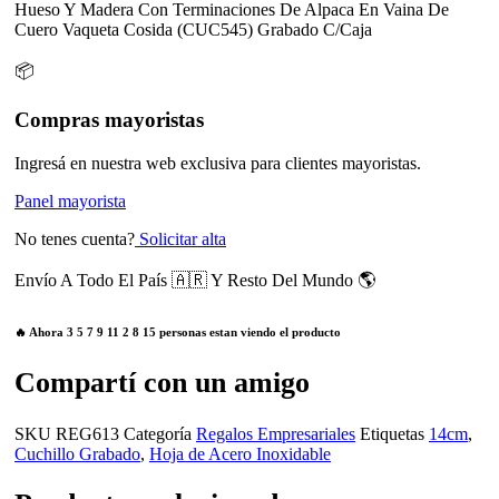
Hueso Y Madera Con Terminaciones De Alpaca En Vaina De
Cuero Vaqueta Cosida (CUC545) Grabado C/Caja
📦
Compras mayoristas
Ingresá en nuestra web exclusiva para clientes mayoristas.
Panel mayorista
No tenes cuenta?
Solicitar alta
Envío A Todo El País 🇦🇷 Y Resto Del Mundo 🌎
🔥 Ahora
3
5
7
9
11
2
8
15
personas estan viendo el producto
Compartí con un amigo
SKU
REG613
Categoría
Regalos Empresariales
Etiquetas
14cm
,
Cuchillo Grabado
,
Hoja de Acero Inoxidable