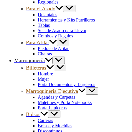
Regionales
Para el Asado
Delantales
Herramientas y Kits Parrilleros
Tablas
Sets de Asado para Llevar
Combos y Regalos
Para Afilar
Piedras de Afilar
Chairas
Marroquinería
Billeteras
Hombre
Mujer
Porta Documentos y Tarjeteros
Marroquinería Ejecutiva
Agendas y Carpetas
Maletines y Porta Notebooks
Porta Lapiceras
Bolsos
Carteras
Bolsos y Mochilas
Discontinuos