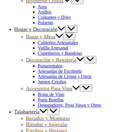
Bijouterie Criolla
Aros
Anillos
Colgantes y Dijes
Pulseras
Hogar y Decoración
Bazar y Mesa
Cubiertos Artesanales
Vajilla Artesanal
Copetineros y Bandejas
Decoración y Regalería
Portarretratos
Artesanías de Escritorio
Artesanías de Living y Otros
Juegos Criollos
Accesorios Para Vino
Botas de Vino
Porta Botellas
Destapadores, Posa Vasos y Otros
Talabartería
Recados y Monturas
Riendas y Sujeción
Estribos y Herrajes