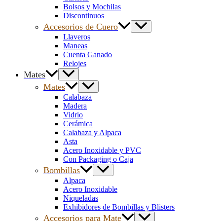
Bolsos y Mochilas
Discontinuos
Accesorios de Cuero
Llaveros
Maneas
Cuenta Ganado
Relojes
Mates
Mates
Calabaza
Madera
Vidrio
Cerámica
Calabaza y Alpaca
Asta
Acero Inoxidable y PVC
Con Packaging o Caja
Bombillas
Alpaca
Acero Inoxidable
Niqueladas
Exhibidores de Bombillas y Blisters
Accesorios para Mate