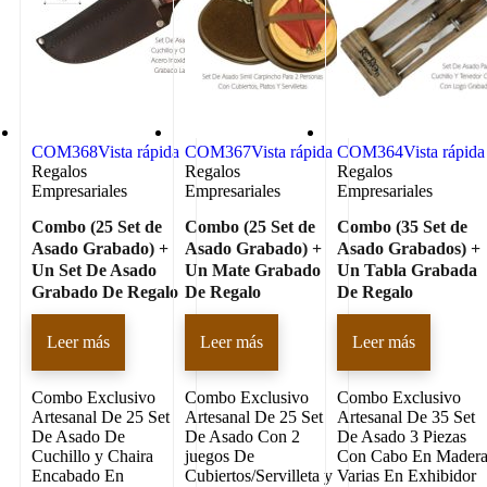
COM368
Vista rápida
COM367
Vista rápida
COM364
Vista rápida
Regalos
Regalos
Regalos
Empresariales
Empresariales
Empresariales
Combo (25 Set de
Combo (25 Set de
Combo (35 Set de
Asado Grabado) +
Asado Grabado) +
Asado Grabados) +
Un Set De Asado
Un Mate Grabado
Un Tabla Grabada
Grabado De Regalo
De Regalo
De Regalo
Leer más
Leer más
Leer más
Combo Exclusivo
Combo Exclusivo
Combo Exclusivo
Artesanal De 25 Set
Artesanal De 25 Set
Artesanal De 35 Set
De Asado De
De Asado Con 2
De Asado 3 Piezas
Cuchillo y Chaira
juegos De
Con Cabo En Mader
Encabado En
Cubiertos/Servilleta y
Varias En Exhibidor