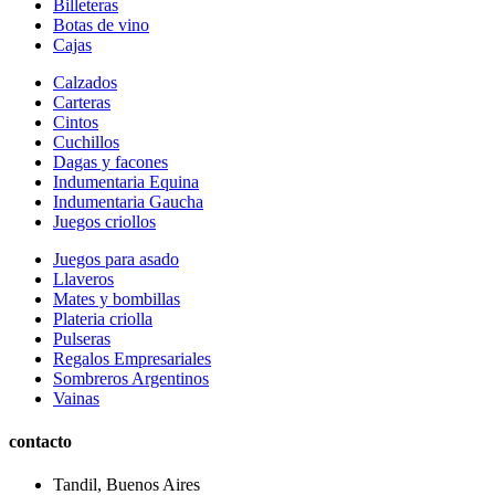
Billeteras
Botas de vino
Cajas
Calzados
Carteras
Cintos
Cuchillos
Dagas y facones
Indumentaria Equina
Indumentaria Gaucha
Juegos criollos
Juegos para asado
Llaveros
Mates y bombillas
Plateria criolla
Pulseras
Regalos Empresariales
Sombreros Argentinos
Vainas
contacto
Tandil, Buenos Aires