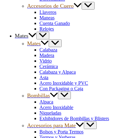
Accesorios de Cuero
Llaveros
Maneas
Cuenta Ganado
Relojes
Mates
Mates
Calabaza
Madera
Vidrio
Cerámica
Calabaza y Alpaca
Asta
Acero Inoxidable y PVC
Con Packaging o Caja
Bombillas
Alpaca
Acero Inoxidable
Niqueladas
Exhibidores de Bombillas y Blisters
Accesorios para Mate
Bolsos y Porta Termos
Termos y Yerberas