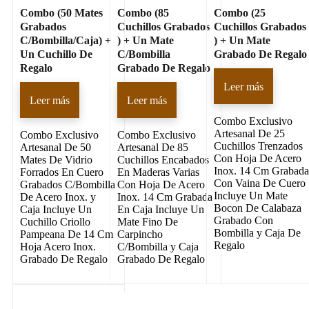
Combo (50 Mates
Combo (85
Combo (25
Grabados
Cuchillos Grabados
Cuchillos Grabados
C/Bombilla/Caja) +
) + Un Mate
) + Un Mate
Un Cuchillo De
C/Bombilla
Grabado De Regalo
Regalo
Grabado De Regalo
Leer más
Leer más
Leer más
Combo Exclusivo
Artesanal De 25
Combo Exclusivo
Combo Exclusivo
Cuchillos Trenzados
Artesanal De 50
Artesanal De 85
Con Hoja De Acero
Mates De Vidrio
Cuchillos Encabados
Inox. 14 Cm Grabad
Forrados En Cuero
En Maderas Varias
Con Vaina De Cuero
Grabados C/Bombilla
Con Hoja De Acero
Incluye Un Mate
De Acero Inox. y
Inox. 14 Cm Grabada
Bocon De Calabaza
Caja Incluye Un
En Caja Incluye Un
Grabado Con
Cuchillo Criollo
Mate Fino De
Bombilla y Caja De
Pampeana De 14 Cm
Carpincho
Regalo
Hoja Acero Inox.
C/Bombilla y Caja
Grabado De Regalo
Grabado De Regalo