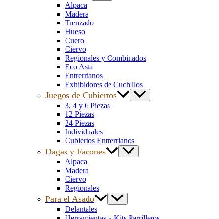
Alpaca
Madera
Trenzado
Hueso
Cuero
Ciervo
Regionales y Combinados
Eco Asta
Entrerrianos
Exhibidores de Cuchillos
Juegos de Cubiertos
3, 4 y 6 Piezas
12 Piezas
24 Piezas
Individuales
Cubiertos Entrerrianos
Dagas y Facones
Alpaca
Madera
Ciervo
Regionales
Para el Asado
Delantales
Herramientas y Kits Parrilleros