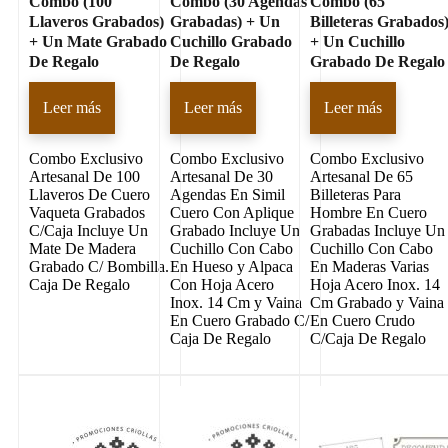
Combo (100
Combo (30 Agendas
Combo (65
Llaveros Grabados)
Grabadas) + Un
Billeteras Grabados
+ Un Mate Grabado
Cuchillo Grabado
+ Un Cuchillo
De Regalo
De Regalo
Grabado De Regalo
Leer más
Leer más
Leer más
Combo Exclusivo
Combo Exclusivo
Combo Exclusivo
Artesanal De 100
Artesanal De 30
Artesanal De 65
Llaveros De Cuero
Agendas En Simil
Billeteras Para
Vaqueta Grabados
Cuero Con Aplique
Hombre En Cuero
C/Caja Incluye Un
Grabado Incluye Un
Grabadas Incluye Un
Mate De Madera
Cuchillo Con Cabo
Cuchillo Con Cabo
Grabado C/ Bombilla.
En Hueso y Alpaca
En Maderas Varias
Caja De Regalo
Con Hoja Acero
Hoja Acero Inox. 14
Inox. 14 Cm y Vaina
Cm Grabado y Vaina
En Cuero Grabado C/
En Cuero Crudo
Caja De Regalo
C/Caja De Regalo