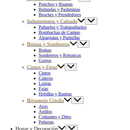
Ponchos y Ruanas
Bufandas y Pashminas
Broches y Prendedores
Indumentaria y Calzado
Pañuelos y Trabapañuelos
Bombachas de Campo
Alpargatas y Pantuflas
Boinas y Sombreros
Boinas
Sombreros y Retrancas
Gorros
Cintos y Fajas
Cintos
Culeros
Lonjas
Fajas
Hebillas y Rastras
Bijouterie Criolla
Aros
Anillos
Colgantes y Dijes
Pulseras
Hogar y Decoración