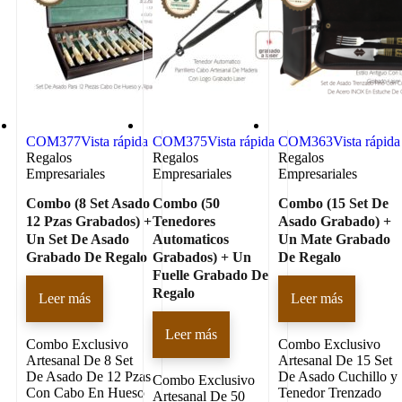
COM377
Vista rápida
COM375
Vista rápida
COM363
Vista rápida
Regalos
Regalos
Regalos
Empresariales
Empresariales
Empresariales
Combo (8 Set Asado
Combo (50
Combo (15 Set De
12 Pzas Grabados) +
Tenedores
Asado Grabado) +
Un Set De Asado
Automaticos
Un Mate Grabado
Grabado De Regalo
Grabados) + Un
De Regalo
Fuelle Grabado De
Regalo
Leer más
Leer más
Leer más
Combo Exclusivo
Combo Exclusivo
Artesanal De 8 Set
Artesanal De 15 Set
De Asado De 12 Pzas
De Asado Cuchillo y
Combo Exclusivo
Con Cabo En Hueso
Tenedor Trenzado
Artesanal De 50