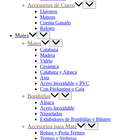
Accesorios de Cuero
Llaveros
Maneas
Cuenta Ganado
Relojes
Mates
Mates
Calabaza
Madera
Vidrio
Cerámica
Calabaza y Alpaca
Asta
Acero Inoxidable y PVC
Con Packaging o Caja
Bombillas
Alpaca
Acero Inoxidable
Niqueladas
Exhibidores de Bombillas y Blisters
Accesorios para Mate
Bolsos y Porta Termos
Termos y Yerberas