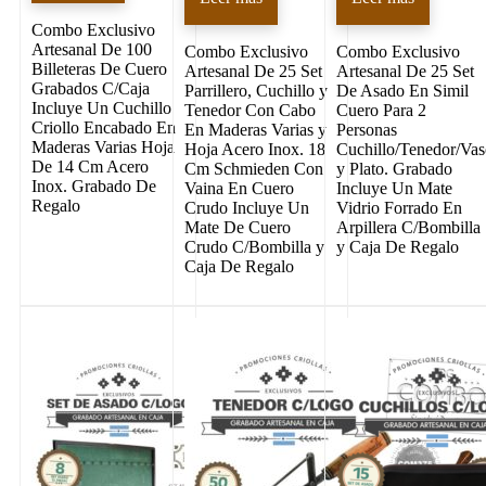
Combo Exclusivo
Artesanal De 100
Combo Exclusivo
Combo Exclusivo
Billeteras De Cuero
Artesanal De 25 Set
Artesanal De 25 Set
Grabados C/Caja
Parrillero, Cuchillo y
De Asado En Simil
Incluye Un Cuchillo
Tenedor Con Cabo
Cuero Para 2
Criollo Encabado En
En Maderas Varias y
Personas
Maderas Varias Hoja
Hoja Acero Inox. 18
Cuchillo/Tenedor/Va
De 14 Cm Acero
Cm Schmieden Con
y Plato. Grabado
Inox. Grabado De
Vaina En Cuero
Incluye Un Mate
Regalo
Crudo Incluye Un
Vidrio Forrado En
Mate De Cuero
Arpillera C/Bombilla
Crudo C/Bombilla y
y Caja De Regalo
Caja De Regalo