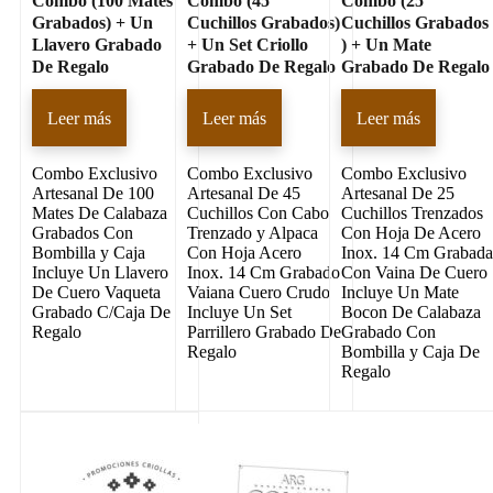
Combo (100 Mates
Combo (45
Combo (25
Grabados) + Un
Cuchillos Grabados)
Cuchillos Grabados
Llavero Grabado
+ Un Set Criollo
) + Un Mate
De Regalo
Grabado De Regalo
Grabado De Regalo
Leer más
Leer más
Leer más
Combo Exclusivo
Combo Exclusivo
Combo Exclusivo
Artesanal De 100
Artesanal De 45
Artesanal De 25
Mates De Calabaza
Cuchillos Con Cabo
Cuchillos Trenzados
Grabados Con
Trenzado y Alpaca
Con Hoja De Acero
Bombilla y Caja
Con Hoja Acero
Inox. 14 Cm Grabad
Incluye Un Llavero
Inox. 14 Cm Grabado
Con Vaina De Cuero
De Cuero Vaqueta
Vaiana Cuero Crudo
Incluye Un Mate
Grabado C/Caja De
Incluye Un Set
Bocon De Calabaza
Regalo
Parrillero Grabado De
Grabado Con
Regalo
Bombilla y Caja De
Regalo