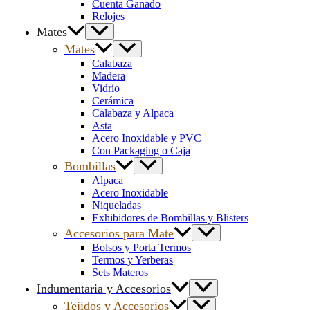
Cuenta Ganado
Relojes
Mates
Mates
Calabaza
Madera
Vidrio
Cerámica
Calabaza y Alpaca
Asta
Acero Inoxidable y PVC
Con Packaging o Caja
Bombillas
Alpaca
Acero Inoxidable
Niqueladas
Exhibidores de Bombillas y Blisters
Accesorios para Mate
Bolsos y Porta Termos
Termos y Yerberas
Sets Materos
Indumentaria y Accesorios
Tejidos y Accesorios