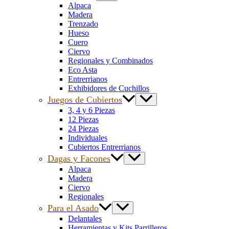
Alpaca
Madera
Trenzado
Hueso
Cuero
Ciervo
Regionales y Combinados
Eco Asta
Entrerrianos
Exhibidores de Cuchillos
Juegos de Cubiertos
3, 4 y 6 Piezas
12 Piezas
24 Piezas
Individuales
Cubiertos Entrerrianos
Dagas y Facones
Alpaca
Madera
Ciervo
Regionales
Para el Asado
Delantales
Herramientas y Kits Parrilleros