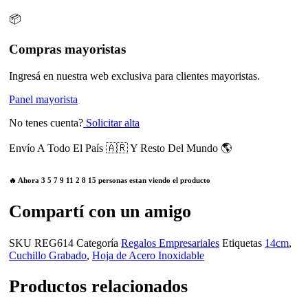
📦
Compras mayoristas
Ingresá en nuestra web exclusiva para clientes mayoristas.
Panel mayorista
No tenes cuenta?
Solicitar alta
Envío A Todo El País 🇦🇷 Y Resto Del Mundo 🌎
🔥 Ahora
3
5
7
9
11
2
8
15
personas estan viendo el producto
Compartí con un amigo
SKU
REG614
Categoría
Regalos Empresariales
Etiquetas
14cm
,
Cuchillo Grabado
,
Hoja de Acero Inoxidable
Productos relacionados