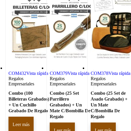
COM432
Vista rápida
COM379
Vista rápida
COM378
Vista rápida
Regalos
Regalos
Regalos
Empresariales
Empresariales
Empresariales
Combo (100
Combo (25 Set
Combo (25 Set de
Billeteras Grabados)
Parrillero
Asado Grabado) +
+ Un Cuchillo
Grabados) + Un
Un Mate
Grabado De Regalo
Mate C/Bombilla De
C/Bombilla De
Regalo
Regalo
Leer más
Leer más
Leer más