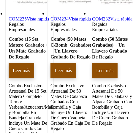
COM235
Vista rápida
COM234
Vista rápida
COM232
Vista rápida
Regalos
Regalos
Regalos
Empresariales
Empresariales
Empresariales
Combo (15 Set
Combo (50 Mates
Combo (50 Mates
Matero Grabado) +
C/Bomb. Grabados)
Grabados) + Un
Un Mate Grabado
+ Un Llavero
Llavero Grabado
De Regalo
Grabado De Regalo
De Regalo
Leer más
Leer más
Leer más
Combo Exclusivo
Combo Exclusivo
Combo Exclusivo
Artesanal De 15 Set
Artesanal De 50
Artesanal De 50
Matero Completo
Mates De Calabaza
Mates De Calabaza y
Termo/
Grabados Con
Alpaca Grabado Con
Yerbera/Azucarera/Mate
Bombilla y Caja
Bombilla y Caja
y Bombilla En
Incluye Un Llavero
Incluye Un Llavero
Bandeja Grabada
De Cuero Vaqueta
De Cuero Grabado
Incluye Un Mate De
Grabado En Caja De
De Regalo
Cuero Crudo Con
Regalo