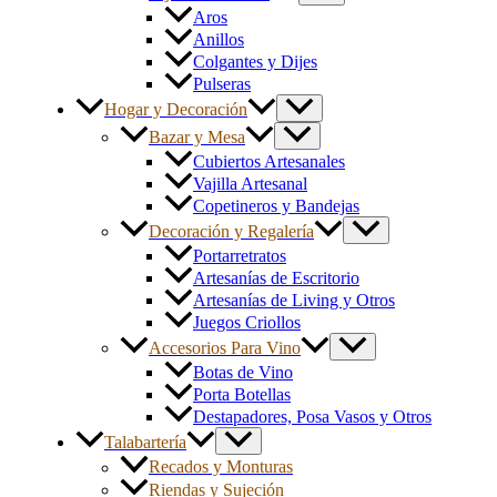
Aros
Anillos
Colgantes y Dijes
Pulseras
Hogar y Decoración
Bazar y Mesa
Cubiertos Artesanales
Vajilla Artesanal
Copetineros y Bandejas
Decoración y Regalería
Portarretratos
Artesanías de Escritorio
Artesanías de Living y Otros
Juegos Criollos
Accesorios Para Vino
Botas de Vino
Porta Botellas
Destapadores, Posa Vasos y Otros
Talabartería
Recados y Monturas
Riendas y Sujeción