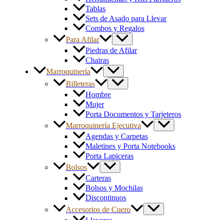
Tablas
Sets de Asado para Llevar
Combos y Regalos
Para Afilar
Piedras de Afilar
Chairas
Marroquinería
Billeteras
Hombre
Mujer
Porta Documentos y Tarjeteros
Marroquinería Ejecutiva
Agendas y Carpetas
Maletines y Porta Notebooks
Porta Lapiceras
Bolsos
Carteras
Bolsos y Mochilas
Discontinuos
Accesorios de Cuero