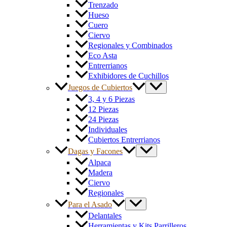
Trenzado
Hueso
Cuero
Ciervo
Regionales y Combinados
Eco Asta
Entrerrianos
Exhibidores de Cuchillos
Juegos de Cubiertos
3, 4 y 6 Piezas
12 Piezas
24 Piezas
Individuales
Cubiertos Entrerrianos
Dagas y Facones
Alpaca
Madera
Ciervo
Regionales
Para el Asado
Delantales
Herramientas y Kits Parrilleros