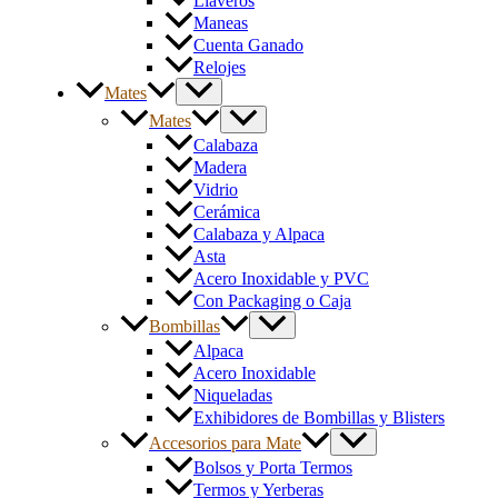
Llaveros
Maneas
Cuenta Ganado
Relojes
Mates
Mates
Calabaza
Madera
Vidrio
Cerámica
Calabaza y Alpaca
Asta
Acero Inoxidable y PVC
Con Packaging o Caja
Bombillas
Alpaca
Acero Inoxidable
Niqueladas
Exhibidores de Bombillas y Blisters
Accesorios para Mate
Bolsos y Porta Termos
Termos y Yerberas