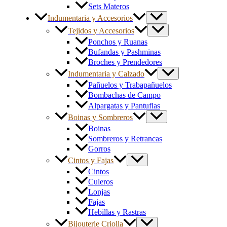
Sets Materos
Indumentaria y Accesorios
Tejidos y Accesorios
Ponchos y Ruanas
Bufandas y Pashminas
Broches y Prendedores
Indumentaria y Calzado
Pañuelos y Trabapañuelos
Bombachas de Campo
Alpargatas y Pantuflas
Boinas y Sombreros
Boinas
Sombreros y Retrancas
Gorros
Cintos y Fajas
Cintos
Culeros
Lonjas
Fajas
Hebillas y Rastras
Bijouterie Criolla