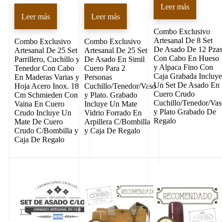
Leer más
Leer más
Leer más
Combo Exclusivo
Artesanal De 8 Set
Combo Exclusivo
Combo Exclusivo
De Asado De 12 Pza
Artesanal De 25 Set
Artesanal De 25 Set
Con Cabo En Hueso
Parrillero, Cuchillo y
De Asado En Simil
y Alpaca Fino Con
Tenedor Con Cabo
Cuero Para 2
Caja Grabada Incluy
En Maderas Varias y
Personas
Un Set De Asado En
Hoja Acero Inox. 18
Cuchillo/Tenedor/Vaso
Cuero Crudo
Cm Schmieden Con
y Plato. Grabado
Cuchillo/Tenedor/Va
Vaina En Cuero
Incluye Un Mate
y Plato Grabado De
Crudo Incluye Un
Vidrio Forrado En
Regalo
Mate De Cuero
Arpillera C/Bombilla
Crudo C/Bombilla y
y Caja De Regalo
Caja De Regalo