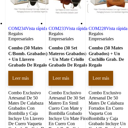
COM234
Vista rápida
COM233
Vista rápida
COM228
Vista rápida
Regalos
Regalos
Regalos
Empresariales
Empresariales
Empresariales
Combo (50 Mates
Combo (30 Set
Combo (50 Mates
C/Bomb. Grabados)
Materos Grabados)
Grabados) + Un
+ Un Llavero
+ Un Mate Criollo
Cuchillo Grab. De
Grabado De Regalo
Grabado De Regalo
Regalo
Leer más
Leer más
Leer más
Combo Exclusivo
Combo Exclusivo
Combo Exclusivo
Artesanal De 50
Artesanal De 30 Set
Artesanal De 50
Mates De Calabaza
Matero En Simil
Mates De Calabaza
Grabados Con
Cuero Con Mate y
Forrados En Cuero
Bombilla y Caja
Bombilla Grabado
Vaqueta Con
Incluye Un Llavero
Incluye Un Mate Fino
Bombilla y Caja
De Cuero Vaqueta
En Cuero Con
Grabado Incluye Un