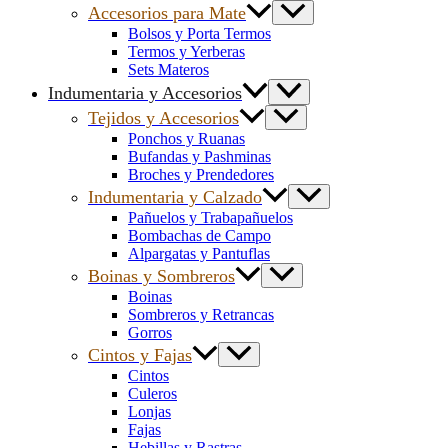
Accesorios para Mate
Bolsos y Porta Termos
Termos y Yerberas
Sets Materos
Indumentaria y Accesorios
Tejidos y Accesorios
Ponchos y Ruanas
Bufandas y Pashminas
Broches y Prendedores
Indumentaria y Calzado
Pañuelos y Trabapañuelos
Bombachas de Campo
Alpargatas y Pantuflas
Boinas y Sombreros
Boinas
Sombreros y Retrancas
Gorros
Cintos y Fajas
Cintos
Culeros
Lonjas
Fajas
Hebillas y Rastras