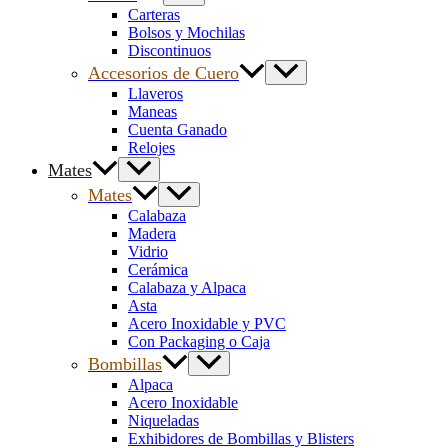
Carteras
Bolsos y Mochilas
Discontinuos
Accesorios de Cuero
Llaveros
Maneas
Cuenta Ganado
Relojes
Mates
Mates
Calabaza
Madera
Vidrio
Cerámica
Calabaza y Alpaca
Asta
Acero Inoxidable y PVC
Con Packaging o Caja
Bombillas
Alpaca
Acero Inoxidable
Niqueladas
Exhibidores de Bombillas y Blisters