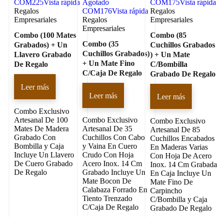
COM225
Vista rápida
Agotado
COM175
Vista rápida
Regalos
COM176
Vista rápida
Regalos
Empresariales
Regalos
Empresariales
Empresariales
Combo (100 Mates
Combo (85
Combo (35
Grabados) + Un
Cuchillos Grabados
Cuchillos Grabados)
Llavero Grabado
) + Un Mate
+ Un Mate Fino
De Regalo
C/Bombilla
C/Caja De Regalo
Grabado De Regalo
Leer más
Leer más
Leer más
Combo Exclusivo
Artesanal De 100
Combo Exclusivo
Combo Exclusivo
Mates De Madera
Artesanal De 35
Artesanal De 85
Grabado Con
Cuchillos Con Cabo
Cuchillos Encabados
Bombilla y Caja
y Vaina En Cuero
En Maderas Varias
Incluye Un Llavero
Crudo Con Hoja
Con Hoja De Acero
De Cuero Grabado
Acero Inox. 14 Cm
Inox. 14 Cm Grabad
De Regalo
Grabado Incluye Un
En Caja Incluye Un
Mate Bocon De
Mate Fino De
Calabaza Forrado En
Carpincho
Tiento Trenzado
C/Bombilla y Caja
C/Caja De Regalo
Grabado De Regalo