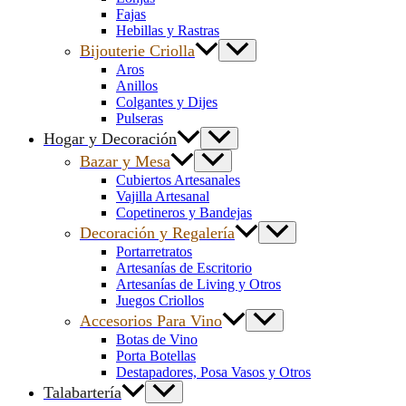
Fajas
Hebillas y Rastras
Bijouterie Criolla
Aros
Anillos
Colgantes y Dijes
Pulseras
Hogar y Decoración
Bazar y Mesa
Cubiertos Artesanales
Vajilla Artesanal
Copetineros y Bandejas
Decoración y Regalería
Portarretratos
Artesanías de Escritorio
Artesanías de Living y Otros
Juegos Criollos
Accesorios Para Vino
Botas de Vino
Porta Botellas
Destapadores, Posa Vasos y Otros
Talabartería