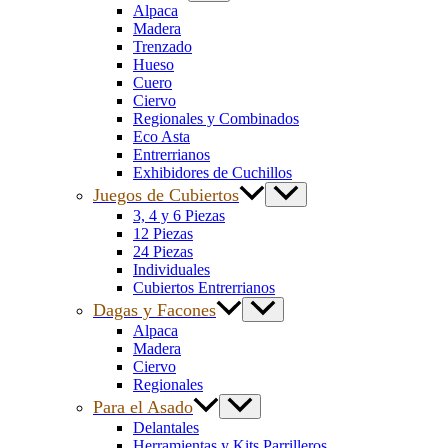
Alpaca
Madera
Trenzado
Hueso
Cuero
Ciervo
Regionales y Combinados
Eco Asta
Entrerrianos
Exhibidores de Cuchillos
Juegos de Cubiertos
3, 4 y 6 Piezas
12 Piezas
24 Piezas
Individuales
Cubiertos Entrerrianos
Dagas y Facones
Alpaca
Madera
Ciervo
Regionales
Para el Asado
Delantales
Herramientas y Kits Parrilleros