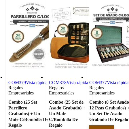
COM379
Vista rápida
COM378
Vista rápida
COM377
Vista rápida
Regalos
Regalos
Regalos
Empresariales
Empresariales
Empresariales
Combo (25 Set
Combo (25 Set de
Combo (8 Set Asad
Parrillero
Asado Grabado) +
12 Pzas Grabados) 
Grabados) + Un
Un Mate
Un Set De Asado
Mate C/Bombilla De
C/Bombilla De
Grabado De Regalo
Regalo
Regalo