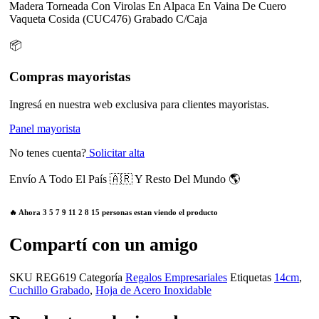
Madera Torneada Con Virolas En Alpaca En Vaina De Cuero
Vaqueta Cosida (CUC476) Grabado C/Caja
📦
Compras mayoristas
Ingresá en nuestra web exclusiva para clientes mayoristas.
Panel mayorista
No tenes cuenta?
Solicitar alta
Envío A Todo El País 🇦🇷 Y Resto Del Mundo 🌎
🔥 Ahora
3
5
7
9
11
2
8
15
personas estan viendo el producto
Compartí con un amigo
SKU
REG619
Categoría
Regalos Empresariales
Etiquetas
14cm
,
Cuchillo Grabado
,
Hoja de Acero Inoxidable