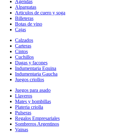
Agendas
Alpargatas
Articulos de cuero y soga
Billeteras
Botas de vino
Cajas
Calzados
Carteras
Cintos
Cuchillos
Dagas y facones
Indumentaria Equina
Indumentaria Gaucha
Juegos criollos
Juegos para asado
Llaveros
Mates y bombillas
Plateria criolla
Pulseras
Regalos Empresariales
Sombreros Argentinos
Vainas