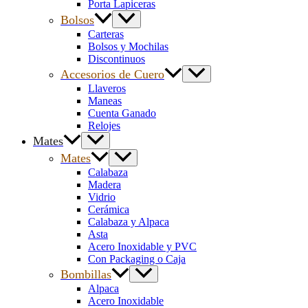
Porta Lapiceras
Bolsos
Carteras
Bolsos y Mochilas
Discontinuos
Accesorios de Cuero
Llaveros
Maneas
Cuenta Ganado
Relojes
Mates
Mates
Calabaza
Madera
Vidrio
Cerámica
Calabaza y Alpaca
Asta
Acero Inoxidable y PVC
Con Packaging o Caja
Bombillas
Alpaca
Acero Inoxidable