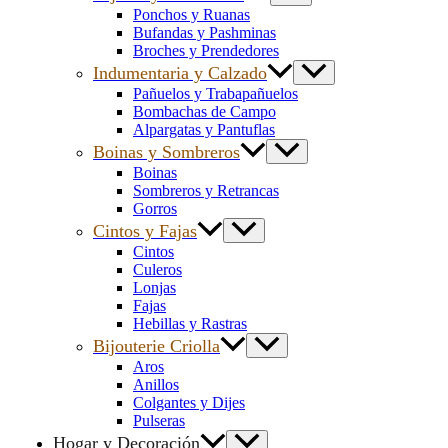
Ponchos y Ruanas
Bufandas y Pashminas
Broches y Prendedores
Indumentaria y Calzado
Pañuelos y Trabapañuelos
Bombachas de Campo
Alpargatas y Pantuflas
Boinas y Sombreros
Boinas
Sombreros y Retrancas
Gorros
Cintos y Fajas
Cintos
Culeros
Lonjas
Fajas
Hebillas y Rastras
Bijouterie Criolla
Aros
Anillos
Colgantes y Dijes
Pulseras
Hogar y Decoración