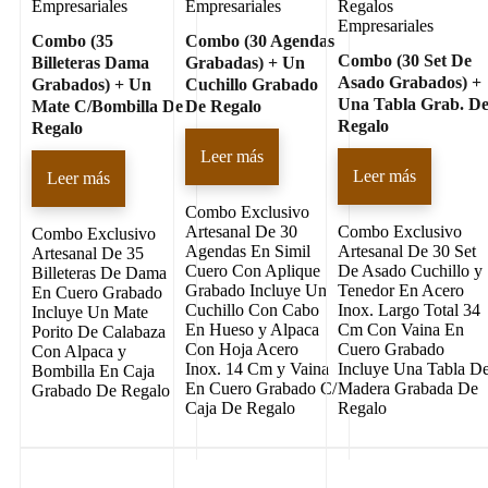
Empresariales
Empresariales
Regalos
Empresariales
Combo (35
Combo (30 Agendas
Combo (30 Set De
Billeteras Dama
Grabadas) + Un
Asado Grabados) +
Grabados) + Un
Cuchillo Grabado
Una Tabla Grab. D
Mate C/Bombilla De
De Regalo
Regalo
Regalo
Leer más
Leer más
Leer más
Combo Exclusivo
Artesanal De 30
Combo Exclusivo
Combo Exclusivo
Agendas En Simil
Artesanal De 30 Set
Artesanal De 35
Cuero Con Aplique
De Asado Cuchillo y
Billeteras De Dama
Grabado Incluye Un
Tenedor En Acero
En Cuero Grabado
Cuchillo Con Cabo
Inox. Largo Total 34
Incluye Un Mate
En Hueso y Alpaca
Cm Con Vaina En
Porito De Calabaza
Con Hoja Acero
Cuero Grabado
Con Alpaca y
Inox. 14 Cm y Vaina
Incluye Una Tabla D
Bombilla En Caja
En Cuero Grabado C/
Madera Grabada De
Grabado De Regalo
Caja De Regalo
Regalo