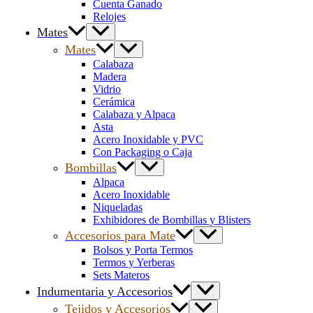
Cuenta Ganado
Relojes
Mates
Mates
Calabaza
Madera
Vidrio
Cerámica
Calabaza y Alpaca
Asta
Acero Inoxidable y PVC
Con Packaging o Caja
Bombillas
Alpaca
Acero Inoxidable
Niqueladas
Exhibidores de Bombillas y Blisters
Accesorios para Mate
Bolsos y Porta Termos
Termos y Yerberas
Sets Materos
Indumentaria y Accesorios
Tejidos y Accesorios