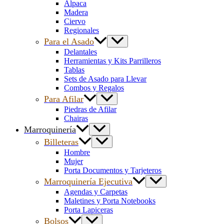
Alpaca
Madera
Ciervo
Regionales
Para el Asado
Delantales
Herramientas y Kits Parrilleros
Tablas
Sets de Asado para Llevar
Combos y Regalos
Para Afilar
Piedras de Afilar
Chairas
Marroquinería
Billeteras
Hombre
Mujer
Porta Documentos y Tarjeteros
Marroquinería Ejecutiva
Agendas y Carpetas
Maletines y Porta Notebooks
Porta Lapiceras
Bolsos