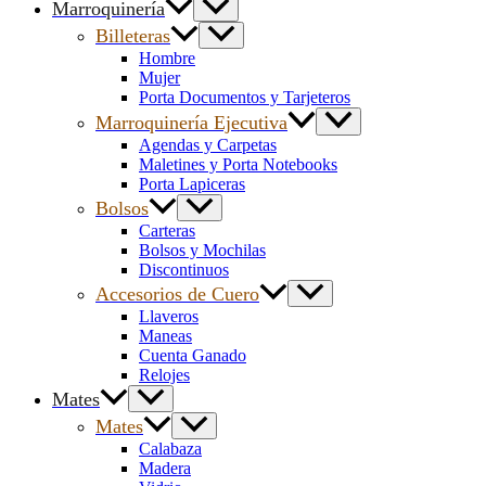
Marroquinería
Billeteras
Hombre
Mujer
Porta Documentos y Tarjeteros
Marroquinería Ejecutiva
Agendas y Carpetas
Maletines y Porta Notebooks
Porta Lapiceras
Bolsos
Carteras
Bolsos y Mochilas
Discontinuos
Accesorios de Cuero
Llaveros
Maneas
Cuenta Ganado
Relojes
Mates
Mates
Calabaza
Madera