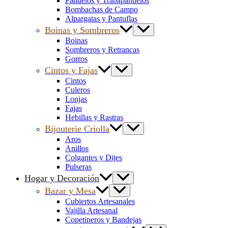
Pañuelos y Trabapañuelos
Bombachas de Campo
Alpargatas y Pantuflas
Boinas y Sombreros
Boinas
Sombreros y Retrancas
Gorros
Cintos y Fajas
Cintos
Culeros
Lonjas
Fajas
Hebillas y Rastras
Bijouterie Criolla
Aros
Anillos
Colgantes y Dijes
Pulseras
Hogar y Decoración
Bazar y Mesa
Cubiertos Artesanales
Vajilla Artesanal
Copetineros y Bandejas