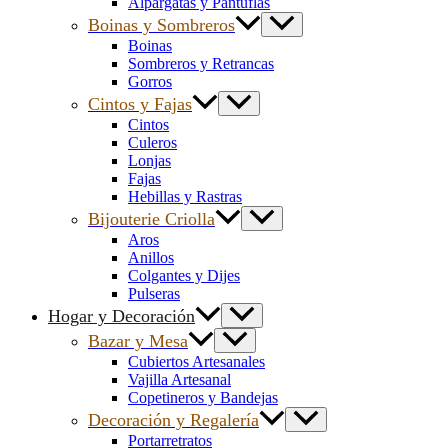
Alpargatas y Pantuflas
Boinas y Sombreros
Boinas
Sombreros y Retrancas
Gorros
Cintos y Fajas
Cintos
Culeros
Lonjas
Fajas
Hebillas y Rastras
Bijouterie Criolla
Aros
Anillos
Colgantes y Dijes
Pulseras
Hogar y Decoración
Bazar y Mesa
Cubiertos Artesanales
Vajilla Artesanal
Copetineros y Bandejas
Decoración y Regalería
Portarretratos