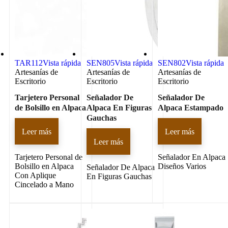
TAR112
Vista rápida
SEN805
Vista rápida
SEN802
Vista rápida
Artesanías de
Artesanías de
Artesanías de
Escritorio
Escritorio
Escritorio
Tarjetero Personal
Señalador De
Señalador De
de Bolsillo en Alpaca
Alpaca En Figuras
Alpaca Estampado
Gauchas
Leer más
Leer más
Leer más
Tarjetero Personal de
Señalador En Alpaca
Bolsillo en Alpaca
Diseños Varios
Señalador De Alpaca
Con Aplique
En Figuras Gauchas
Cincelado a Mano