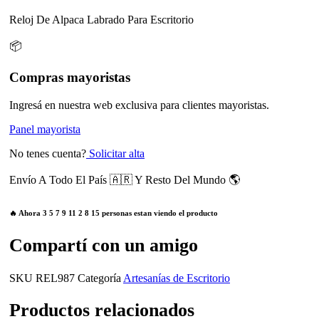
Reloj De Alpaca Labrado Para Escritorio
📦
Compras mayoristas
Ingresá en nuestra web exclusiva para clientes mayoristas.
Panel mayorista
No tenes cuenta?
Solicitar alta
Envío A Todo El País 🇦🇷 Y Resto Del Mundo 🌎
🔥 Ahora
3
5
7
9
11
2
8
15
personas estan viendo el producto
Compartí con un amigo
SKU
REL987
Categoría
Artesanías de Escritorio
Productos relacionados