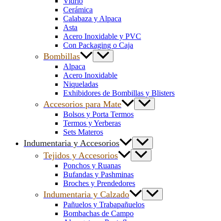
Vidrio
Cerámica
Calabaza y Alpaca
Asta
Acero Inoxidable y PVC
Con Packaging o Caja
Bombillas
Alpaca
Acero Inoxidable
Niqueladas
Exhibidores de Bombillas y Blisters
Accesorios para Mate
Bolsos y Porta Termos
Termos y Yerberas
Sets Materos
Indumentaria y Accesorios
Tejidos y Accesorios
Ponchos y Ruanas
Bufandas y Pashminas
Broches y Prendedores
Indumentaria y Calzado
Pañuelos y Trabapañuelos
Bombachas de Campo