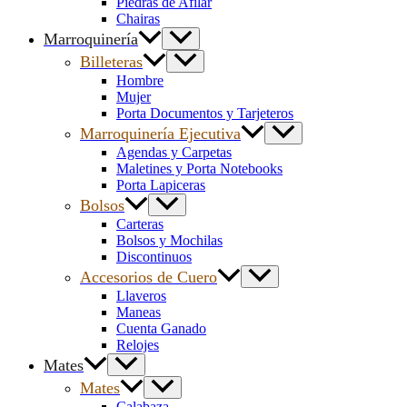
Piedras de Afilar
Chairas
Marroquinería
Billeteras
Hombre
Mujer
Porta Documentos y Tarjeteros
Marroquinería Ejecutiva
Agendas y Carpetas
Maletines y Porta Notebooks
Porta Lapiceras
Bolsos
Carteras
Bolsos y Mochilas
Discontinuos
Accesorios de Cuero
Llaveros
Maneas
Cuenta Ganado
Relojes
Mates
Mates
Calabaza