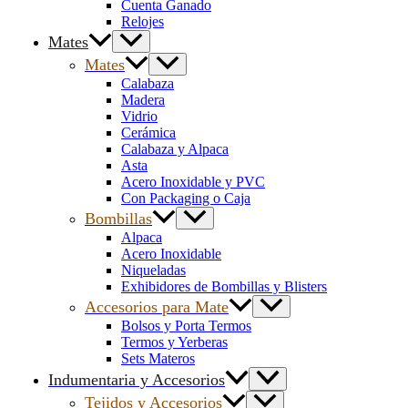
Cuenta Ganado
Relojes
Mates
Mates
Calabaza
Madera
Vidrio
Cerámica
Calabaza y Alpaca
Asta
Acero Inoxidable y PVC
Con Packaging o Caja
Bombillas
Alpaca
Acero Inoxidable
Niqueladas
Exhibidores de Bombillas y Blisters
Accesorios para Mate
Bolsos y Porta Termos
Termos y Yerberas
Sets Materos
Indumentaria y Accesorios
Tejidos y Accesorios