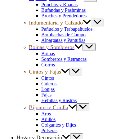
Ponchos y Ruanas
Bufandas y Pashminas
Broches y Prendedores
Indumentaria y Calzado
Pañuelos y Trabapañuelos
Bombachas de Campo
Alpargatas y Pantuflas
Boinas y Sombreros
Boinas
Sombreros y Retrancas
Gorros
Cintos y Fajas
Cintos
Culeros
Lonjas
Fajas
Hebillas y Rastras
Bijouterie Criolla
Aros
Anillos
Colgantes y Dijes
Pulseras
Hogar y Decoración