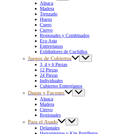
Alpaca
Madera
Trenzado
Hueso
Cuero
Ciervo
Regionales y Combinados
Eco Asta
Entrerrianos
Exhibidores de Cuchillos
Juegos de Cubiertos
3, 4 y 6 Piezas
12 Piezas
24 Piezas
Individuales
Cubiertos Entrerrianos
Dagas y Facones
Alpaca
Madera
Ciervo
Regionales
Para el Asado
Delantales
Herramientas y Kits Parrilleros