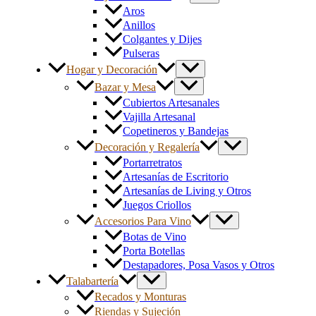
Aros
Anillos
Colgantes y Dijes
Pulseras
Hogar y Decoración
Bazar y Mesa
Cubiertos Artesanales
Vajilla Artesanal
Copetineros y Bandejas
Decoración y Regalería
Portarretratos
Artesanías de Escritorio
Artesanías de Living y Otros
Juegos Criollos
Accesorios Para Vino
Botas de Vino
Porta Botellas
Destapadores, Posa Vasos y Otros
Talabartería
Recados y Monturas
Riendas y Sujeción