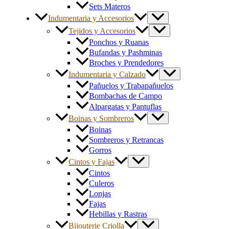
Sets Materos
Indumentaria y Accesorios
Tejidos y Accesorios
Ponchos y Ruanas
Bufandas y Pashminas
Broches y Prendedores
Indumentaria y Calzado
Pañuelos y Trabapañuelos
Bombachas de Campo
Alpargatas y Pantuflas
Boinas y Sombreros
Boinas
Sombreros y Retrancas
Gorros
Cintos y Fajas
Cintos
Culeros
Lonjas
Fajas
Hebillas y Rastras
Bijouterie Criolla