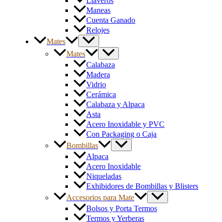
Llaveros
Maneas
Cuenta Ganado
Relojes
Mates
Mates
Calabaza
Madera
Vidrio
Cerámica
Calabaza y Alpaca
Asta
Acero Inoxidable y PVC
Con Packaging o Caja
Bombillas
Alpaca
Acero Inoxidable
Niqueladas
Exhibidores de Bombillas y Blisters
Accesorios para Mate
Bolsos y Porta Termos
Termos y Yerberas