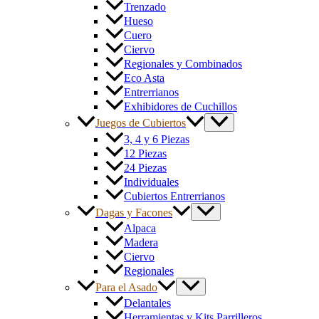
Trenzado
Hueso
Cuero
Ciervo
Regionales y Combinados
Eco Asta
Entrerrianos
Exhibidores de Cuchillos
Juegos de Cubiertos
3, 4 y 6 Piezas
12 Piezas
24 Piezas
Individuales
Cubiertos Entrerrianos
Dagas y Facones
Alpaca
Madera
Ciervo
Regionales
Para el Asado
Delantales
Herramientas y Kits Parrilleros