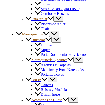
Tablas
Sets de Asado para Llevar
Combos y Regalos
Para Afilar
Piedras de Afilar
Chairas
Marroquinería
Billeteras
Hombre
Mujer
Porta Documentos y Tarjeteros
Marroquinería Ejecutiva
Agendas y Carpetas
Maletines y Porta Notebooks
Porta Lapiceras
Bolsos
Carteras
Bolsos y Mochilas
Discontinuos
Accesorios de Cuero