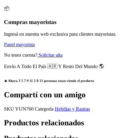
📦
Compras mayoristas
Ingresá en nuestra web exclusiva para clientes mayoristas.
Panel mayorista
No tenes cuenta?
Solicitar alta
Envío A Todo El País 🇦🇷 Y Resto Del Mundo 🌎
🔥 Ahora
3
5
7
9
11
2
8
15
personas estan viendo el producto
Compartí con un amigo
SKU
YUN760
Categoría
Hebillas y Rastras
Productos relacionados