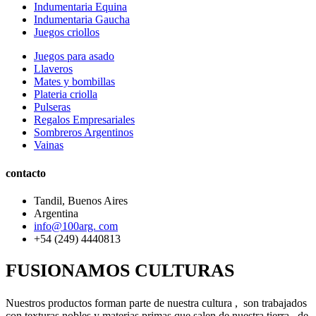
Indumentaria Equina
Indumentaria Gaucha
Juegos criollos
Juegos para asado
Llaveros
Mates y bombillas
Plateria criolla
Pulseras
Regalos Empresariales
Sombreros Argentinos
Vainas
contacto
Tandil, Buenos Aires
Argentina
info@100arg. com
+54 (249) 4440813
FUSIONAMOS CULTURAS
Nuestros productos forman parte de nuestra cultura , son trabajados
con texturas nobles y materias primas que salen de nuestra tierra, de