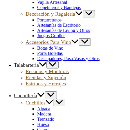
Vajilla Artesanal
Copetineros y Bandejas
Decoración y Regalería
Portarretratos
Artesanías de Escritorio
Artesanías de Living y Otros
Juegos Criollos
Accesorios Para Vino
Botas de Vino
Porta Botellas
Destapadores, Posa Vasos y Otros
Talabartería
Recados y Monturas
Riendas y Sujeción
Estribos y Herrajes
Cuchillería
Cuchillos
Alpaca
Madera
Trenzado
Hueso
Cuero