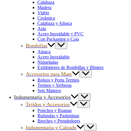
Calabaza
Madera
Vidrio
Cerámica
Calabaza y Alpaca
Asta
Acero Inoxidable y PVC
Con Packaging o Caja
Bombillas
Alpaca
Acero Inoxidable
Niqueladas
Exhibidores de Bombillas y Blisters
Accesorios para Mate
Bolsos y Porta Termos
Termos y Yerberas
Sets Materos
Indumentaria y Accesorios
Tejidos y Accesorios
Ponchos y Ruanas
Bufandas y Pashminas
Broches y Prendedores
Indumentaria y Calzado