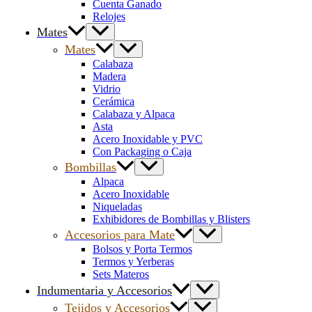
Cuenta Ganado
Relojes
Mates
Mates
Calabaza
Madera
Vidrio
Cerámica
Calabaza y Alpaca
Asta
Acero Inoxidable y PVC
Con Packaging o Caja
Bombillas
Alpaca
Acero Inoxidable
Niqueladas
Exhibidores de Bombillas y Blisters
Accesorios para Mate
Bolsos y Porta Termos
Termos y Yerberas
Sets Materos
Indumentaria y Accesorios
Tejidos y Accesorios