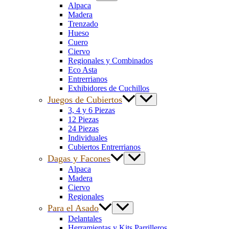
Alpaca
Madera
Trenzado
Hueso
Cuero
Ciervo
Regionales y Combinados
Eco Asta
Entrerrianos
Exhibidores de Cuchillos
Juegos de Cubiertos
3, 4 y 6 Piezas
12 Piezas
24 Piezas
Individuales
Cubiertos Entrerrianos
Dagas y Facones
Alpaca
Madera
Ciervo
Regionales
Para el Asado
Delantales
Herramientas y Kits Parrilleros