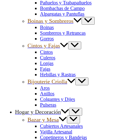
Pañuelos y Trabapañuelos
Bombachas de Campo
Alpargatas y Pantuflas
Boinas y Sombreros
Boinas
Sombreros y Retrancas
Gorros
Cintos y Fajas
Cintos
Culeros
Lonjas
Fajas
Hebillas y Rastras
Bijouterie Criolla
Aros
Anillos
Colgantes y Dijes
Pulseras
Hogar y Decoración
Bazar y Mesa
Cubiertos Artesanales
Vajilla Artesanal
Copetineros y Bandejas