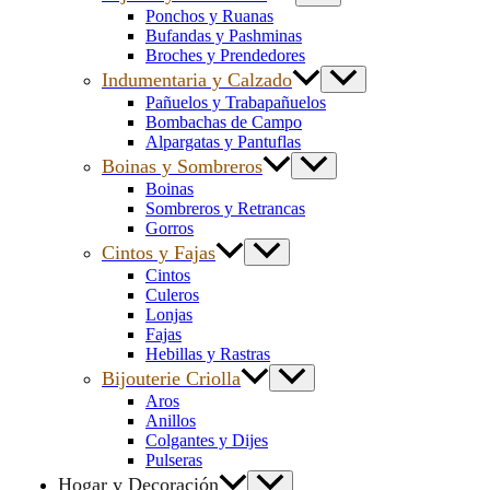
Ponchos y Ruanas
Bufandas y Pashminas
Broches y Prendedores
Indumentaria y Calzado
Pañuelos y Trabapañuelos
Bombachas de Campo
Alpargatas y Pantuflas
Boinas y Sombreros
Boinas
Sombreros y Retrancas
Gorros
Cintos y Fajas
Cintos
Culeros
Lonjas
Fajas
Hebillas y Rastras
Bijouterie Criolla
Aros
Anillos
Colgantes y Dijes
Pulseras
Hogar y Decoración