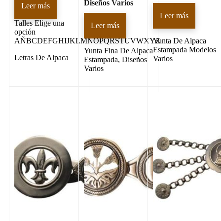
Diseños Varios
Leer más
Leer más
Talles
Elige una
Leer más
opción
AÑBCDEFGHIJKLMNOPQRSTUVWXYZ
Yunta De Alpaca
Estampada Modelos
Yunta Fina De Alpaca
Letras De Alpaca
Varios
Estampada, Diseños
Varios