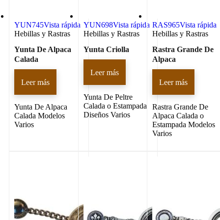
YUN745
Vista rápida
YUN698
Vista rápida
RAS965
Vista rápida
Hebillas y Rastras
Hebillas y Rastras
Hebillas y Rastras
Yunta De Alpaca
Yunta Criolla
Rastra Grande De
Calada
Alpaca
Leer más
Leer más
Leer más
Yunta De Peltre
Calada o Estampada
Yunta De Alpaca
Rastra Grande De
Diseños Varios
Calada Modelos
Alpaca Calada o
Varios
Estampada Modelos
Varios