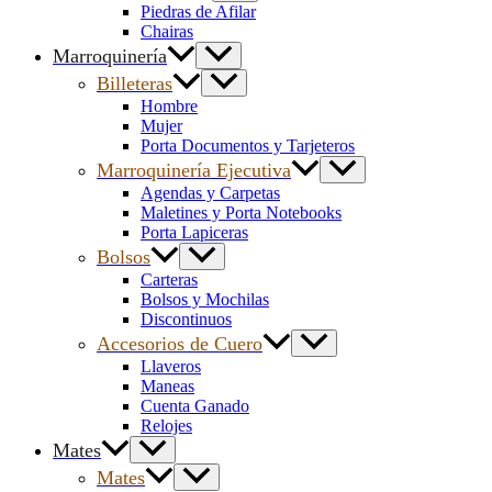
Piedras de Afilar
Chairas
Marroquinería
Billeteras
Hombre
Mujer
Porta Documentos y Tarjeteros
Marroquinería Ejecutiva
Agendas y Carpetas
Maletines y Porta Notebooks
Porta Lapiceras
Bolsos
Carteras
Bolsos y Mochilas
Discontinuos
Accesorios de Cuero
Llaveros
Maneas
Cuenta Ganado
Relojes
Mates
Mates